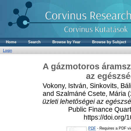
Home
Search
Browse by Year
Browse by Subject
Login
A gázmotoros áramszol
az egészsé
Vokony, István
,
Sinkovits, Bál
and
Szalmáné Csete, Mária
(
üzleti lehetőségei az egészs
Public Finance Quart
https://doi.or
PDF
- Requires a PDF v