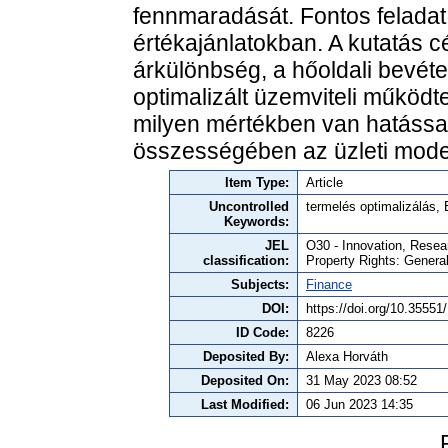
fennmaradását. Fontos feladat
értékajánlatokban. A kutatás cé
árkülönbség, a hőoldali bevéte
optimalizált üzemviteli működt
milyen mértékben van hatássa
összességében az üzleti mode
Item Type:
Article
Uncontrolled
termelés optimalizálás
Keywords:
JEL
O30 - Innovation, Resea
classification:
Property Rights: Genera
Subjects:
Finance
DOI:
https://doi.org/10.355
ID Code:
8226
Deposited By:
Alexa Horváth
Deposited On:
31 May 2023 08:52
Last Modified:
06 Jun 2023 14:35