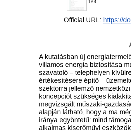
1MB
Official URL:
https://
A kutatásban új energiatermel
villamos energia biztosítása m
szavatoló – telephelyen kívülr
értékesítésére építő – üzemelte
szektorra jellemző nemzetközi t
koncepciót szükséges kialakíta
megvizsgált műszaki-gazdasági
alapján látható, hogy a ma mé
iránya egyöntetű: mind támog
alkalmas kiserőművi eszközök p