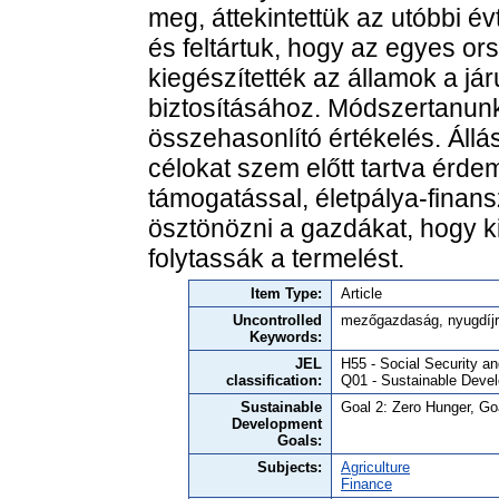
meg, áttekintettük az utóbbi 
és feltártuk, hogy az egyes o
kiegészítették az államok a jár
biztosításához. Módszertanu
összehasonlító értékelés. Állá
célokat szem előtt tartva érd
támogatással, életpálya-finansz
ösztönözni a gazdákat, hogy 
folytassák a termelést.
Item Type:
Article
Uncontrolled
mezőgazdaság, nyugdíjre
Keywords:
JEL
H55 - Social Security a
classification:
Q01 - Sustainable Deve
Sustainable
Goal 2: Zero Hunger, G
Development
Goals:
Subjects:
Agriculture
Finance