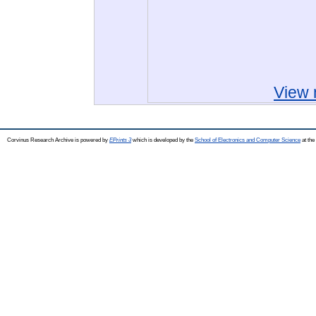
View 
Corvinus Research Archive is powered by
EPrints 3
which is developed by the
School of Electronics and Computer Science
at the