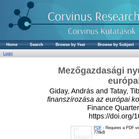
Home
Search
Browse by Year
Browse by Subject
Login
Mezőgazdasági nyu
európa
Giday, András
and
Tatay, Ti
finanszírozása az európai k
Finance Quarterl
https://doi.or
PDF
- Requires a PDF v
778kB