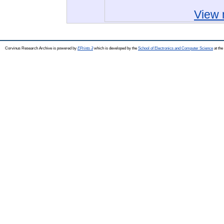
View 
Corvinus Research Archive is powered by
EPrints 3
which is developed by the
School of Electronics and Computer Science
at the