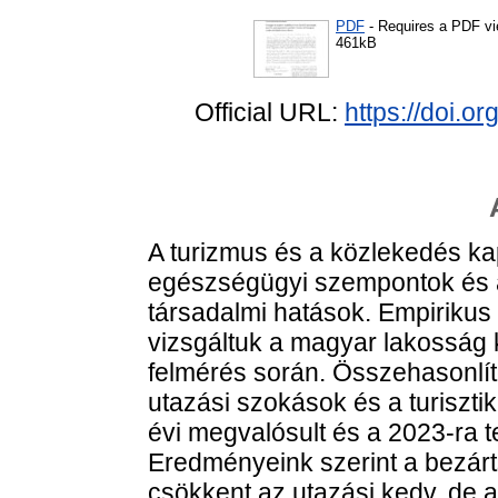
PDF
- Requires a PDF v
461kB
Official URL:
https://doi.
A turizmus és a közlekedés kap
egészségügyi szempontok és a
társadalmi hatások. Empiriku
vizsgáltuk a magyar lakosság 
felmérés során. Összehasonlító
utazási szokások és a turiszti
évi megvalósult és a 2023-ra t
Eredményeink szerint a bezárt
csökkent az utazási kedv, de 