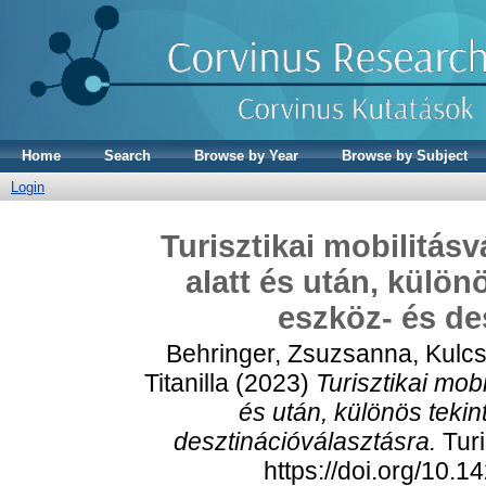
Home
Search
Browse by Year
Browse by Subject
Login
Turisztikai mobilitás
alatt és után, külön
eszköz- és de
Behringer, Zsuzsanna
,
Kulcs
Titanilla
(2023)
Turisztikai mob
és után, különös tekin
desztinációválasztásra.
Turi
https://doi.org/10