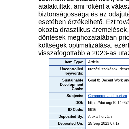
átalakultak, ami főként a válasz
biztonságossága és az odajut
esetében érzékelhető. Ezt tov
okozta drasztikus áremelések,
döntések meghozatalában prior
költségek optimalizálása, ezért 
visszafogottabb a 2023-as uta
Item Type:
Article
Uncontrolled
utazási szokások, deszt
Keywords:
Sustainable
Goal 8: Decent Work a
Development
Goals:
Subjects:
Commerce and tourism
DOI:
https://doi.org/10.142
ID Code:
8916
Deposited By:
Alexa Horváth
Deposited On:
25 Sep 2023 07:17