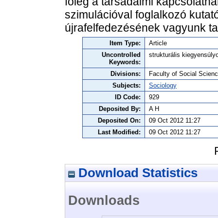
főleg a társadalmi kapcsolath
szimulációval foglalkozó kutató
újrafelfedezésének vagyunk ta
Item Type:
Article
Uncontrolled
strukturális kiegyensúly
Keywords:
Divisions:
Faculty of Social Scienc
Subjects:
Sociology
ID Code:
929
Deposited By:
A H
Deposited On:
09 Oct 2012 11:27
Last Modified:
09 Oct 2012 11:27
Download Statistics
Downloads