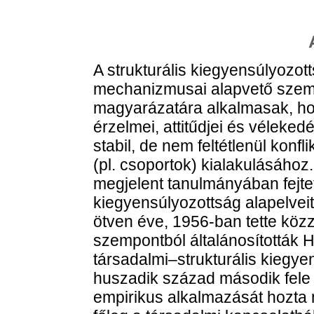
A strukturális kiegyensúlyozott
mechanizmusai alapvető szemé
magyarázatára alkalmasak, ho
érzelmei, attitűdjei és véleke
stabil, de nem feltétlenül konf
(pl. csoportok) kialakulásáho
megjelent tanulmányában fejtett
kiegyensúlyozottság alapelvei
ötven éve, 1956-ban tette köz
szempontból általánosították He
társadalmi–strukturális kiegye
huszadik század második fele 
empirikus alkalmazását hozta 