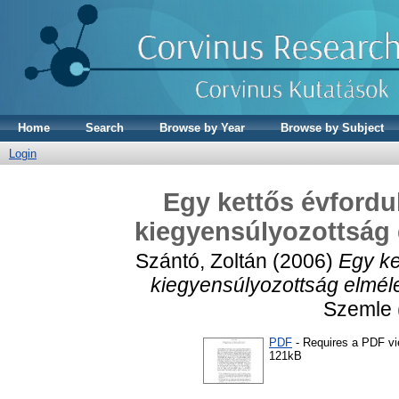
Home
Search
Browse by Year
Browse by Subject
Login
Egy kettős évfordu
kiegyensúlyozottság 
Szántó, Zoltán
(2006)
Egy ke
kiegyensúlyozottság elméle
Szemle (
PDF
- Requires a PDF v
121kB