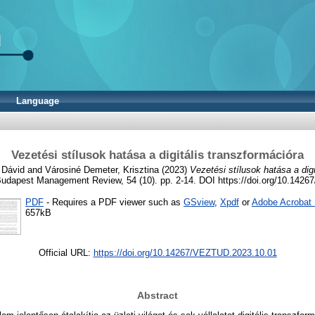
Language
Vezetési stílusok hatása a digitális transzformációra
 Dávid
and
Városiné Demeter, Krisztina
(2023)
Vezetési stílusok hatása a digi
udapest Management Review, 54 (10). pp. 2-14. DOI https://doi.org/10.142
PDF
- Requires a PDF viewer such as
GSview
,
Xpdf
or
Adobe Acrobat
657kB
Official URL:
https://doi.org/10.14267/VEZTUD.2023.10.01
Abstract