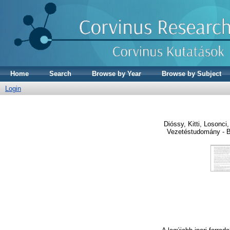
Home
Search
Browse by Year
Browse by Subject
Login
Dióssy, Kitti
,
Losonci,
Vezetéstudomány - B