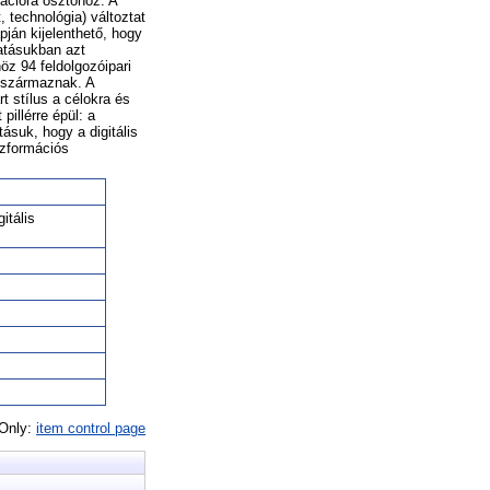
rmációra ösztönöz. A
, technológia) változtat
pján kijelenthető, hogy
tatásukban azt
öz 94 feldolgozóipari
l származnak. A
rt stílus a célokra és
pillérre épül: a
tásuk, hogy a digitális
nszformációs
itális
 Only:
item control page