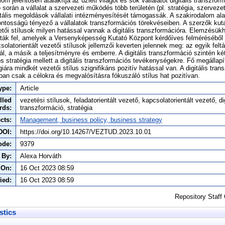
alom jelentősen átalakítja az üzleti világot és sok vállalatot digitális transzfo
ó során a vállalat a szervezeti működés több területén (pl. stratégia, szervezet
itális megoldások vállalati intézményesítését támogassák. A szakirodalom ala
fontosságú tényező a vállalatok transzformációs törekvéseiben. A szerzők ku
etői stílusok milyen hatással vannak a digitális transzformációra. Elemzésükh
nálták fel, amelyek a Versenyképesség Kutató Központ kérdőíves felmérésébő
csolatorientált vezetői stílusok jellemzői keverten jelennek meg: az egyik feltá
, a másik a teljesítményre és emberre. A digitális transzformáció szintén két 
ós stratégia mellett a digitális transzformációs tevékenységekre. Fő megállapí
iára mindkét vezetői stílus szignifikáns pozitív hatással van. A digitális tra
n csak a célokra és megvalósításra fókuszáló stílus hat pozitívan.
ype:
Article
lled
vezetési stílusok, feladatorientált vezető, kapcsolatorientált vezető, dig
rds:
transzformáció, stratégia
cts:
Management, business policy, business strategy
DOI:
https://doi.org/10.14267/VEZTUD.2023.10.01
ode:
9379
 By:
Alexa Horváth
 On:
16 Oct 2023 08:59
ied:
16 Oct 2023 08:59
Repository Staff
stics