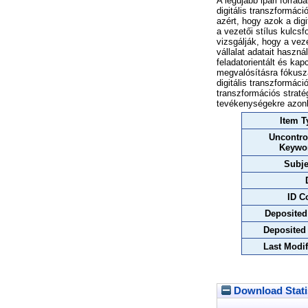
A legújabb ipari forrad
digitális transzformáci
azért, hogy azok a dig
a vezetői stílus kulcs
vizsgálják, hogy a vez
vállalat adatait hasz
feladatorientált és kap
megvalósításra fókuszál
digitális transzformáci
transzformációs stratég
tevékenységekre azonba
Item T
Uncontro
Keywo
Subje
ID C
Deposited
Deposited
Last Modif
Download Stati