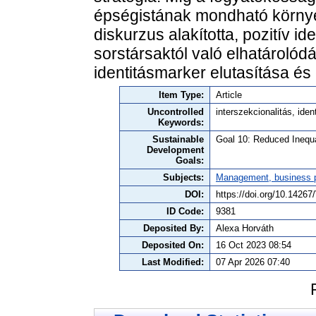
épségistának mondható környe
diskurzus alakította, pozitív i
sorstársaktól való elhatárolód
identitásmarker elutasítása és 
Item Type:
Article
Uncontrolled
interszekcionalitás, ide
Keywords:
Sustainable
Goal 10: Reduced Inequa
Development
Goals:
Subjects:
Management, business po
DOI:
https://doi.org/10.142
ID Code:
9381
Deposited By:
Alexa Horváth
Deposited On:
16 Oct 2023 08:54
Last Modified:
07 Apr 2026 07:40