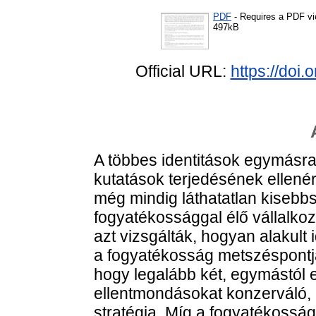
PDF
- Requires a PDF v
497kB
Official URL:
https://doi
A többes identitások egymásra 
kutatások terjedésének ellené
még mindig láthatatlan kisebbs
fogyatékossággal élő vállalkoz
azt vizsgálták, hogyan alakult 
a fogyatékosság metszéspontj
hogy legalább két, egymástól el
ellentmondásokat konzerváló, i
stratégia. Míg a fogyatékosságg