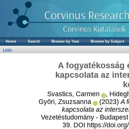
Home
Search
Browse by Year
Browse by Subject
Login
A fogyatékosság é
kapcsolata az inte
k
Svastics, Carmen
,
Hidegh
Győri, Zsuzsanna
(2023)
A 
kapcsolata az intersze
Vezetéstudomány - Budapest 
39. DOI https://doi.o