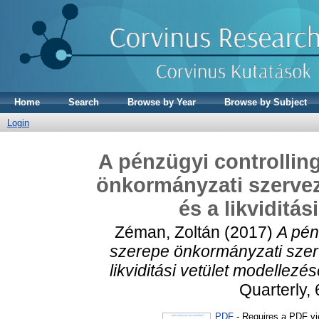
Home
Search
Browse by Year
Browse by Subject
Login
A pénzügyi controllin
önkormányzati szervez
és a likviditá
Zéman, Zoltán
(2017)
A pén
szerepe önkormányzati szer
likviditási vetület modellezés
Quarterly, 
PDF
- Requires a PDF v