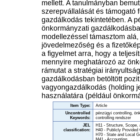
mellett. A tanulmányban bemut
szerepvállalását és támogató 
gazdálkodás tekintetében. A pé
önkormányzati gazdálkodásban 
modellezéssel támasztom alá, a
jövedelmezőség és a fizetőképe
a figyelmet arra, hogy a telje
mennyire meghatározó az önkor
rámutat a stratégiai irányults
gazdálkodásban betöltött pozit
vagyongazdálkodás (holding jel
használatára (például önkormá
Item Type:
Article
Uncontrolled
pénzügyi controlling, ön
Keywords:
controlling rendszer
JEL
H11 - Structure, Scope
classification:
H40 - Publicly Provided
H70 - State and Local G
M41 - Accounting