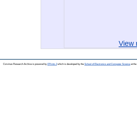
View 
Corvinus Research Archive is powered by
EPrints 3
which is developed by the
School of Electronics and Computer Science
at the