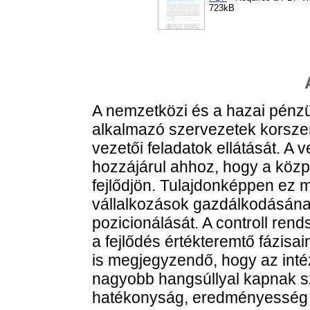
723kB
A nemzetközi és a hazai pénz
alkalmazó szervezetek korszer
vezetői feladatok ellátását. A
hozzájárul ahhoz, hogy a közp
fejlődjön. Tulajdonképpen ez 
vállalkozások gazdálkodásána
pozicionálását. A controll ren
a fejlődés értékteremtő fázis
is megjegyzendő, hogy az in
nagyobb hangsúllyal kapnak s
hatékonyság, eredményesség 