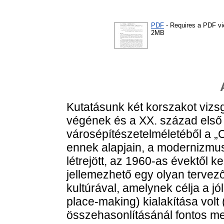
PDF
- Requires a PDF v
2MB
Kutatásunk két korszakot vizs
végének és a XX. század első
városépítészetelméletéből a „Ci
ennek alapjain, a modernizmus
létrejött, az 1960-as évektől 
jellemezhető egy olyan tervezői
kultúrával, amelynek célja a jó
place-making) kialakítása volt 
összehasonlításánál fontos me