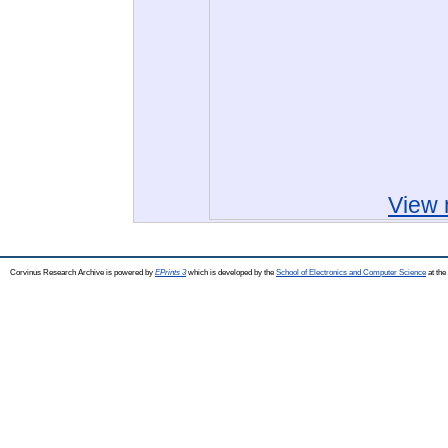
View 
Corvinus Research Archive is powered by
EPrints 3
which is developed by the
School of Electronics and Computer Science
at the