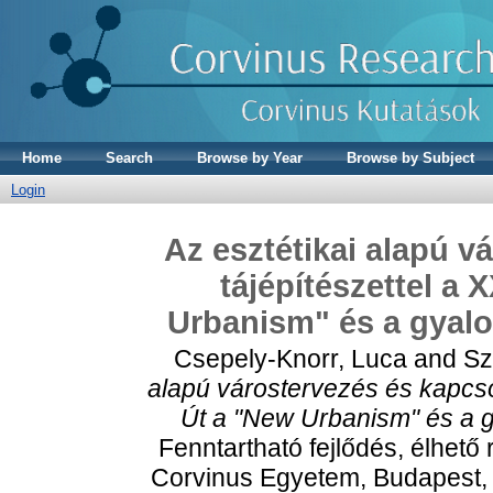
Home
Search
Browse by Year
Browse by Subject
Login
Az esztétikai alapú v
tájépítészettel a
Urbanism" és a gyalo
Csepely-Knorr, Luca
and
Sz
alapú várostervezés és kapcso
Út a "New Urbanism" és a g
Fenntartható fejlődés, élhető r
Corvinus Egyetem, Budapest, 