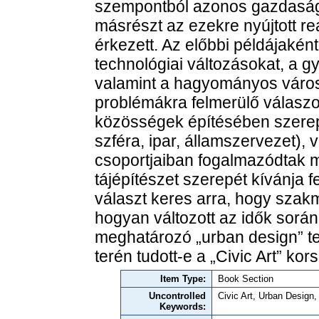
szempontból azonos gazdasági-
másrészt az ezekre nyújtott re
érkezett. Az előbbi példájakén
technológiai változásokat, a gy
valamint a hagyományos város
problémákra felmerülő válaszo
közösségek építésében szerepe
szféra, ipar, államszervezet),
csoportjaiban fogalmazódtak 
tájépítészet szerepét kívánja 
választ keres arra, hogy szak
hogyan változott az idők során
meghatározó „urban design” te
terén tudott-e a „Civic Art” ko
Item Type:
Book Section
Uncontrolled
Civic Art, Urban Design,
Keywords: