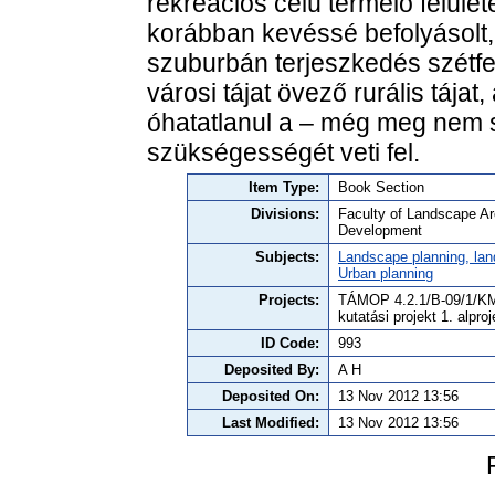
rekreációs célú termelő felület
korábban kevéssé befolyásolt, 
szuburbán terjeszkedés szétfesz
városi tájat övező rurális tájat
óhatatlanul a – még meg nem 
szükségességét veti fel.
Item Type:
Book Section
Divisions:
Faculty of Landscape Ar
Development
Subjects:
Landscape planning, lan
Urban planning
Projects:
TÁMOP 4.2.1/B-09/1/KMR
kutatási projekt 1. alproj
ID Code:
993
Deposited By:
A H
Deposited On:
13 Nov 2012 13:56
Last Modified:
13 Nov 2012 13:56