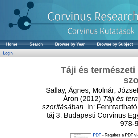
Home
Search
Browse by Year
Browse by Subject
Login
Táji és természet
szo
Sallay, Ágnes
,
Molnár, Józse
Áron
(2012)
Táji és te
szorításában.
In: Fenntartható 
táj 3. Budapesti Corvinus Eg
978-
PDF
- Requires a PDF v