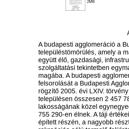
2MB
A budapesti agglomeráció a Bu
településtömörülés, amely a m
együtt élő, gazdasági, infrastr
szolgáltatási tekintetben egymá
magába. A budapesti agglomerá
felsorolását a Budapesti Agglo
rögzítő 2005. évi LXIV. törvén
településen összesen 2 457 78
lakosságának közel egynegyedé
755 290-en élnek. A táji érték
épített részén, a nagyobb részt