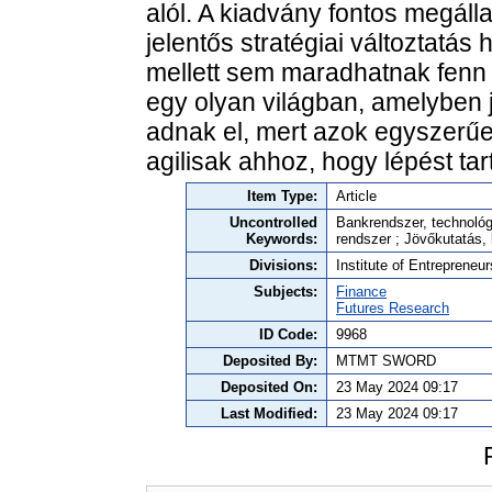
alól. A kiadvány fontos megáll
jelentős stratégiai változtatá
mellett sem maradhatnak fenn 
egy olyan világban, amelyben 
adnak el, mert azok egyszerű
agilisak ahhoz, hogy lépést ta
Item Type:
Article
Uncontrolled
Bankrendszer, technológ
Keywords:
rendszer ; Jövőkutatás,
Divisions:
Institute of Entrepreneu
Subjects:
Finance
Futures Research
ID Code:
9968
Deposited By:
MTMT SWORD
Deposited On:
23 May 2024 09:17
Last Modified:
23 May 2024 09:17