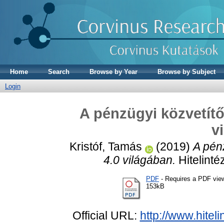
Home
Search
Browse by Year
Browse by Subject
Login
A pénzügyi közvetítő
v
Kristóf, Tamás
(2019)
A pén
4.0 világában.
Hitelinté
PDF
- Requires a PDF vie
153kB
Official URL:
http://www.hitel