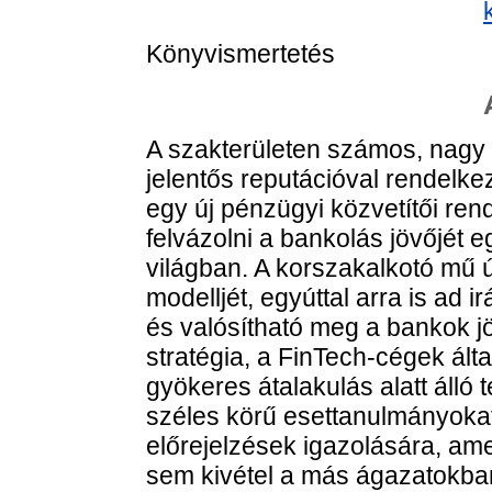
Könyvismertetés
A szakterületen számos, nagy v
jelentős reputációval rendelkez
egy új pénzügyi közvetítői re
felvázolni a bankolás jövőjét 
világban. A korszakalkotó mű ú
modelljét, egyúttal arra is ad 
és valósítható meg a bankok jö
stratégia, a FinTech-cégek álta
gyökeres átalakulás alatt álló
széles körű esettanulmányokat 
előrejelzések igazolására, am
sem kivétel a más ágazatokban