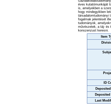
Gazdálkodástudományi
éves kutatómunkáját t
is, amelyekben a szer
hogy mindegyikben leti
társadalomtudományi ta
fogalmak jelentését il
tudományok, amelyekné
művészetek, a táj- és 
konszenzust keresni.
Item T
Divisi
Subje
Proje
ID C
Deposited
Deposited
Last Modif