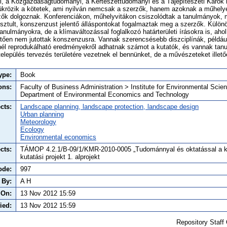
, a Közgazdaságtudományi, a Kertészettudományi és a Tájépítészeti Karok
ükrözik a kötetek, ami nyilván nemcsak a szerzők, hanem azoknak a műhely
zők dolgoznak. Konferenciákon, műhelyvitákon csiszolódtak a tanulmányok, m
sztult, konszenzust jelentő álláspontokat fogalmaztak meg a szerzők. Külön
nulmányokra, de a klímaváltozással foglalkozó határterületi írásokra is, ah
letően nem jutottak konszenzusra. Vannak szerencsésebb diszciplínák, például
l reprodukálható eredményekről adhatnak számot a kutatók, és vannak tan
település tervezés területére vezetnek el bennünket, de a művészeteket illető
ype:
Book
ons:
Faculty of Business Administration > Institute for Environmental Scie
Department of Environmental Economics and Technology
cts:
Landscape planning, landscape protection, landscape design
Urban planning
Meteorology
Ecology
Environmental economics
cts:
TÁMOP 4.2.1/B-09/1/KMR-2010-0005 „Tudománnyal és oktatással a kö
kutatási projekt 1. alprojekt
ode:
997
 By:
A H
 On:
13 Nov 2012 15:59
ied:
13 Nov 2012 15:59
Repository Staff