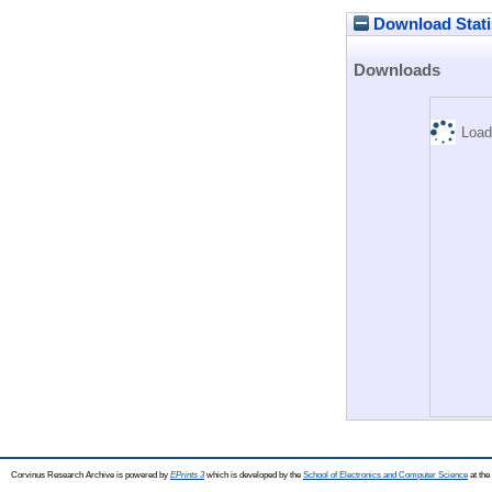
Download Stati
Downloads
Load
Corvinus Research Archive is powered by
EPrints 3
which is developed by the
School of Electronics and Computer Science
at the