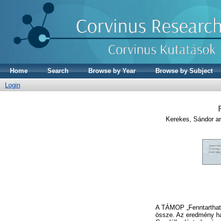
Home
Search
Browse by Year
Browse by Subject
Login
Kerekes, Sándor
a
A TÁMOP „Fenntartható 
össze. Az eredmény h