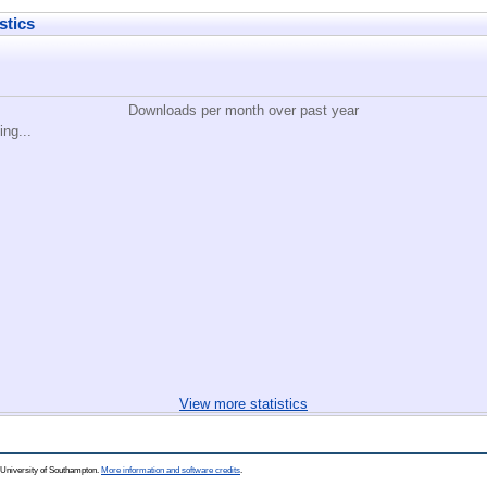
stics
Downloads per month over past year
ing...
View more statistics
 University of Southampton.
More information and software credits
.