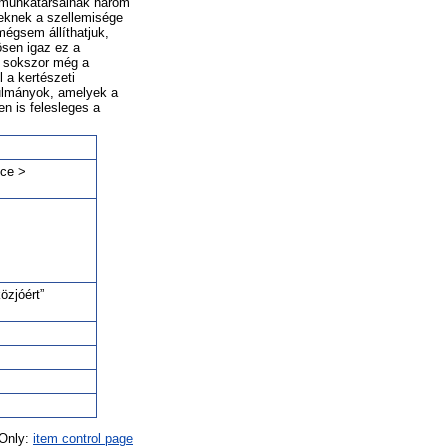
 munkatársainak három
eknek a szellemisége
égsem állíthatjuk,
ösen igaz ez a
ol sokszor még a
 a kertészeti
ulmányok, amelyek a
en is felesleges a
nce >
zjóért”
 Only:
item control page