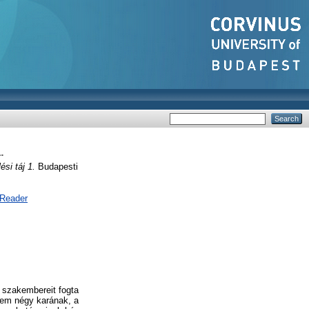
.
ési táj 1.
Budapesti
 Reader
t szakembereit fogta
em négy karának, a