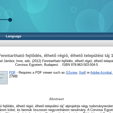
Language
Fenntartható fejlődés, élhető régió, élhető települési táj 1
nd
Jámbor, Imre
, eds. (2012)
Fenntartható fejlődés, élhető régió, élhető települ
Corvinus Egyetem, Budapest. . ISBN 978-963-503-504-5
PDF
- Requires a PDF viewer such as
GSview
,
Xpdf
or
Adobe Acrobat
27MB
Abstract
fejlődés, élhető régió, élhető települési táj” alprojektje négy tudományterüle
árom kötet, és bennük összesen negyvenhárom tanulmány. A Corvinus Egyet