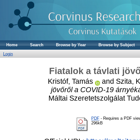
Home
Search
Browse by Year
Browse by Subject
Login
Fiatalok a távlati j
Kristóf, Tamás
and
Szita, 
jövőről a COVID-19 árnyék
Máltai Szeretetszolgálat Tud
PDF
- Requires a PDF vie
296kB