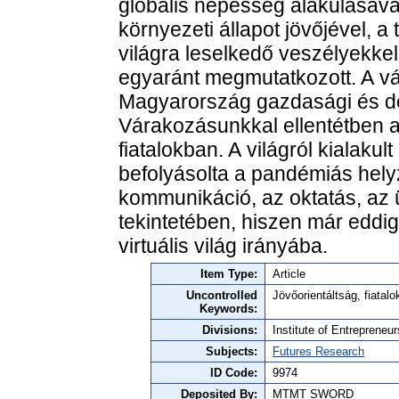
globális népesség alakulásáva
környezeti állapot jövőjével, a 
világra leselkedő veszélyekke
egyaránt megmutatkozott. A vá
Magyarország gazdasági és de
Várakozásunkkal ellentétben 
fiatalokban. A világról kialaku
befolyásolta a pandémiás hely
kommunikáció, az oktatás, az 
tekintetében, hiszen már eddig 
virtuális világ irányába.
Item Type:
Article
Uncontrolled
Jövőorientáltság, fiatalo
Keywords:
Divisions:
Institute of Entrepreneu
Subjects:
Futures Research
ID Code:
9974
Deposited By:
MTMT SWORD