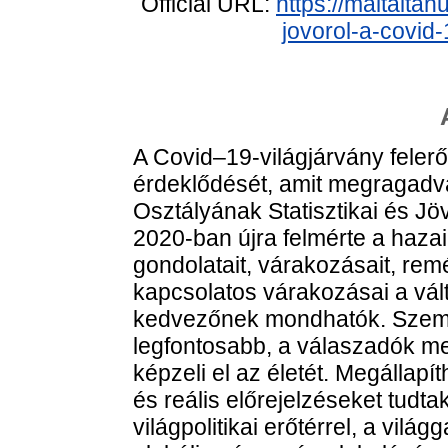
Official URL:
https://maltaitan
jovorol-a-covid
A Covid–19-világjárvány felerősí
érdeklődését, amit megragad
Osztályának Statisztikai és J
2020-ban újra felmérte a hazai
gondolatait, várakozásait, remén
kapcsolatos várakozásai a vál
kedvezőnek mondhatók. Személ
legfontosabb, a válaszadók 
képzeli el az életét. Megállapí
és reális előrejelzéseket tudta
világpolitikai erőtérrel, a vilá