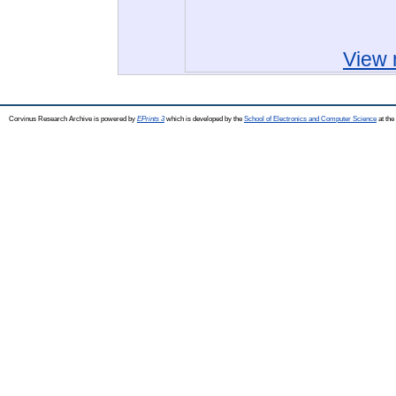
View 
Corvinus Research Archive is powered by
EPrints 3
which is developed by the
School of Electronics and Computer Science
at the