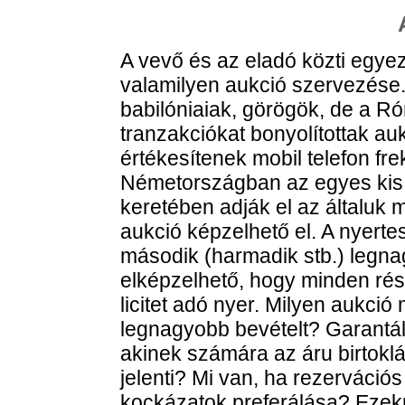
A vevő és az eladó közti egye
valamilyen aukció szervezése.
babilóniaiak, görögök, de a Ró
tranzakciókat bonyolítottak a
értékesítenek mobil telefon fr
Németországban az egyes kis 
keretében adják el az általuk 
aukció képzelhető el. A nyertes 
második (harmadik stb.) legnag
elképzelhető, hogy minden rés
licitet adó nyer. Milyen aukci
legnagyobb bevételt? Garantál
akinek számára az áru birtok
jelenti? Mi van, ha rezervációs
kockázatok preferálása? Ezekr