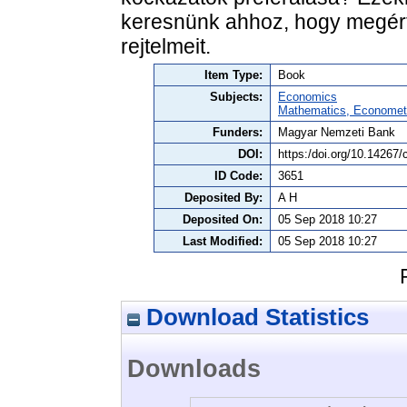
keresnünk ahhoz, hogy megér
rejtelmeit.
Item Type:
Book
Subjects:
Economics
Mathematics, Economet
Funders:
Magyar Nemzeti Bank
DOI:
https:/doi.org/10.14267
ID Code:
3651
Deposited By:
A H
Deposited On:
05 Sep 2018 10:27
Last Modified:
05 Sep 2018 10:27
Download Statistics
Downloads