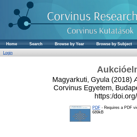
Home
Search
Browse by Year
Browse by Subject
Login
Aukcióel
Magyarkuti, Gyula
(2018)
Corvinus Egyetem, Budape
https:/doi.or
PDF
- Requires a PDF v
689kB