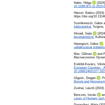
Habis, Helga
(2024
10.1108/JES-11-2023-
Hámori, Balázs
(2024)
https://doi.org/10.131
Szentkereszti, Gábor
a
hálózatokkal.
Szigma, 
Almadi, Sejla
(202
bevándorlásról.
Kultúra
Harangozó, Gábor
,
vállalkozások küldeté
Max, Gillman
and
P
Macroeconomic Dynam
Endrődi-Kovács, Viktór
European Countries : 
10.1080/14631377.202
Gligoric, Dragan
,
P
Bosnia and Herzegovin
Zsolnai, László
(2024)
Benczes, István
a
cases of Hungary and 
Dunavölgyi, Mária
(20