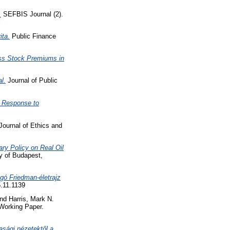
.
SEFBIS Journal (2).
ita.
Public Finance
ss Stock Premiums in
l.
Journal of Public
e Response to
Journal of Ethics and
ry Policy on Real Oil
y of Budapest,
ogó Friedman-életrajz
.11.1139
nd
Harris, Mark N.
orking Paper.
asági nézetektől a