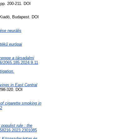
 pp. 200-211. DOI
Kiadó, Budapest. DOI
zése neurális
tékű európai
zerepe a társadalmi
6/2065.185.2024.9.11
igation.
vings in East Central
298-320. DOI
of cigarette smoking in
22
opulist rule : the
758216.2023.2301085
 : Közgazdaságtan és