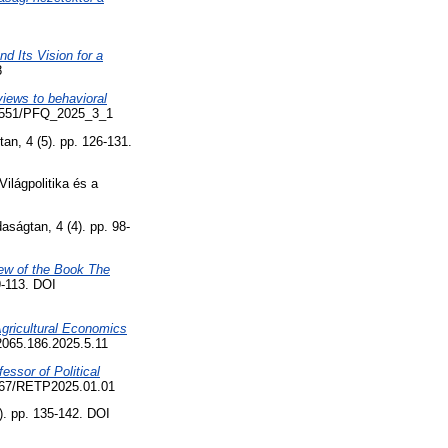
d Its Vision for a
8
 views to behavioral
.35551/PFQ_2025_3_1
an, 4 (5). pp. 126-131.
Világpolitika és a
aságtan, 4 (4). pp. 98-
ew of the Book The
9-113. DOI
gricultural Economics
2065.186.2025.5.11
ssor of Political
4267/RETP2025.01.01
). pp. 135-142. DOI