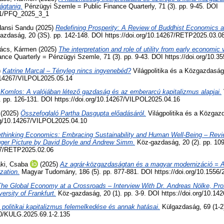
ágtanig.
Pénzügyi Szemle = Public Finance Quarterly, 71 (3). pp. 9-45. DOI
551/PFQ_2025_3_1
Hansi Sandu
(2025)
Redefining Prosperity: A Review of Buddhist Economics an
zdaság, 20 (3S). pp. 142-148. DOI https://doi.org/10.14267/RETP2025.03.0
ács, Kármen
(2025)
The interpretation and role of utility from early economic
ance Quarterly = Pénzügyi Szemle, 71 (3). pp. 9-43. DOI https://doi.org/10
)
Katrine Marcal – Tényleg nincs ingyenebéd?
Világpolitika és a Közgazdaságt
0.14267/VILPOL2025.05.14
Komlos: A valójában létező gazdaság és az emberarcú kapitalizmus alapjai.
. pp. 126-131. DOI https://doi.org/10.14267/VILPOL2025.04.16
(2025)
Összefoglaló Partha Dasgupta előadásáról.
Világpolitika és a Közgazd
org/10.14267/VILPOL2025.04.10
thinking Economics: Embracing Sustainability and Human Well-Being – Revi
ger Picture by David Boyle and Andrew Simm.
Köz-gazdaság, 20 (2). pp. 10
267/RETP2025.02.06
ki, Csaba
(2025)
Az agrár-közgazdaságtan és a magyar modernizáció = A
zation.
Magyar Tudomány, 186 (5). pp. 877-881. DOI https://doi.org/10.1556/
he Global Economy at a Crossroads – Interview With Dr. Andreas Nölke, Profe
ersity of Frankfurt.
Köz-gazdaság, 20 (1). pp. 3-9. DOI https://doi.org/10.1
 politikai kapitalizmus felemelkedése és annak hatásai.
Külgazdaság, 69 (1-2
630/KULG.2025.69.1-2.135