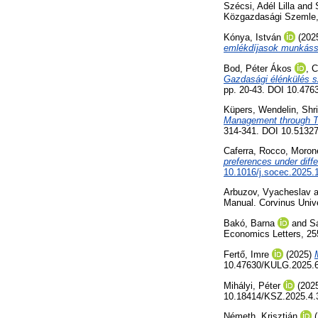
Szécsi, Adél Lilla
and
Közgazdasági Szemle, 
Kónya, István
(202
emlékdíjasok munkáss
Bod, Péter Ákos
,
C
Gazdasági élénkülés s
pp. 20-43. DOI 10.476
Küpers, Wendelin
,
Shr
Management through Tra
314-341. DOI 10.513
Caferra, Rocco
,
Moron
preferences under diffe
10.1016/j.socec.2025.
Arbuzov, Vyacheslav
a
Manual. Corvinus Univ
Bakó, Barna
and
S
Economics Letters, 25
Fertő, Imre
(2025)
10.47630/KULG.2025.6
Mihályi, Péter
(202
10.18414/KSZ.2025.4.
Németh, Krisztián
(