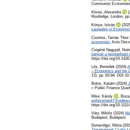
Communist Economies, 
Köves, Alexandra
(
Routledge, London, p
Kónya, István
(202
Laureates in Economic
Csontos, Tamás Tibor
economies.
Acta Oecon
Csigéné Nagypál, Noé
irányok a fenntartható
https://doi.org/10.14
Lits, Benedek
(2024)
A
– Economics and the G
12). pp. 83-94. DOI 1
Botos, Katalin
(2024)
J
= Public Finance Quart
Mike, Károly
,
Boza,
enforcement? Evidenc
https://doi.org/10.111
Váry, Miklós
(2024)
Wa
Budapest, Budapest.
Dunavölgyi, Mária
(20
Tanulmányok Csaba Lás