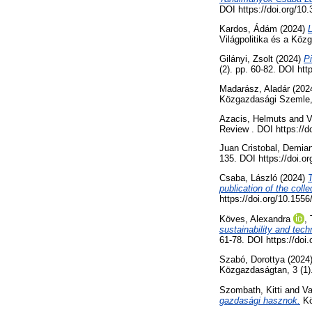
DOI https://doi.org/10
Kardos, Ádám
(2024)
Világpolitika és a Köz
Gilányi, Zsolt
(2024)
P
(2). pp. 60-82. DOI ht
Madarász, Aladár
(202
Közgazdasági Szemle, 
Azacis, Helmuts
and
V
Review . DOI https://d
Juan Cristobal, Demian
135. DOI https://doi.
Csaba, László
(2024)
T
publication of the col
https://doi.org/10.155
Köves, Alexandra
,
sustainability and tech
61-78. DOI https://doi
Szabó, Dorottya
(2024
Közgazdaságtan, 3 (1)
Szombath, Kitti
and
Va
gazdasági hasznok.
Kö