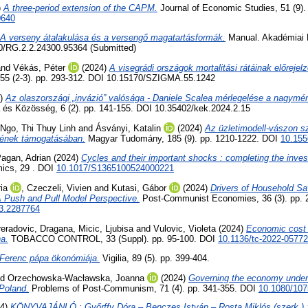
)
A three-period extension of the CAPM.
Journal of Economic Studies, 51 (9).
0640
A verseny átalakulása és a versengő magatartásformák.
Manual. Akadémiai 
40/RG.2.2.24300.95364 (Submitted)
nd
Vékás, Péter
(2024)
A visegrádi országok mortalitási rátáinak előrejel
55 (2-3). pp. 293-312. DOI 10.15170/SZIGMA.55.1242
4)
Az olaszországi „invázió” valósága - Daniele Scalea mérlegelése a nagymér
 és Közösség, 6 (2). pp. 141-155. DOI 10.35402/kek.2024.2.15
Ngo, Thi Thuy Linh
and
Ásványi, Katalin
(2024)
Az üzletimodell-vászon s
sének támogatásában.
Magyar Tudomány, 185 (9). pp. 1210-1222. DOI
10.155
agan, Adrian
(2024)
Cycles and their important shocks : completing the invest
ics, 29 . DOI
10.1017/S1365100524000221
ia
,
Czeczeli, Vivien
and
Kutasi, Gábor
(2024)
Drivers of Household Sa
A Push and Pull Model Perspective.
Post-Communist Economies, 36 (3). pp. 
3.2287764
reradovic, Dragana
,
Micic, Ljubisa
and
Vulovic, Violeta
(2024)
Economic cost 
a.
TOBACCO CONTROL, 33 (Suppl). pp. 95-100. DOI
10.1136/tc-2022-0577
Ferenc pápa ökonómiája.
Vigilia, 89 (5). pp. 399-404.
nd
Orzechowska-Wacławska, Joanna
(2024)
Governing the economy under p
Poland.
Problems of Post-Communism, 71 (4). pp. 341-355. DOI
10.1080/10
24)
KÖNYVAJÁNLÓ : Győrffy Dóra – Benczes István – Rosta Miklós (szerk.)