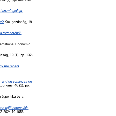
összefoglalója.
5
er?
Köz-gazdaság, 19
a történetéből.
ernational Economic
ság, 19 (1). pp. 132-
by the recent
es and dissonances on
conomy, 46 (1). pp.
lágpolitika és a
n rejlő potenciális
SZ.2024.10.1053