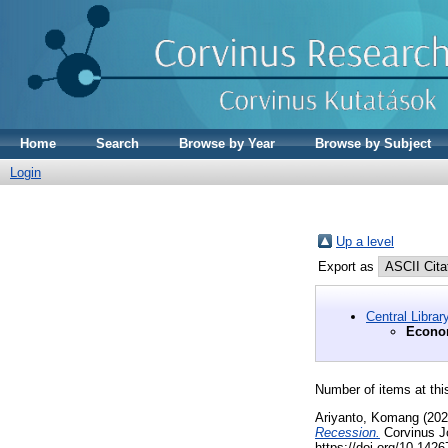
Home
Search
Browse by Year
Browse by Subject
Login
Up a level
Export as
Central Libra
Econo
Number of items at thi
Ariyanto, Komang
(20
Recession.
Corvinus Jo
https://doi.org/10.14