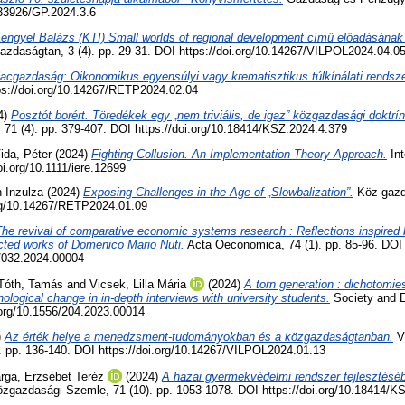
.33926/GP.2024.3.6
Lengyel Balázs (KTI) Small worlds of regional development című előadásának 
gazdaságtan, 3 (4). pp. 29-31. DOI https://doi.org/10.14267/VILPOL2024.04.0
iacgazdaság: Oikonomikus egyensúlyi vagy krematisztikus túlkínálati rendsz
tps://doi.org/10.14267/RETP2024.02.04
4)
Posztót borért. Töredékek egy „nem triviális, de igaz” közgazdasági doktrín
71 (4). pp. 379-407. DOI https://doi.org/10.18414/KSZ.2024.4.379
ida, Péter
(2024)
Fighting Collusion. An Implementation Theory Approach.
Int
oi.org/10.1111/iere.12699
 Inzulza
(2024)
Exposing Challenges in the Age of „Slowbalization”.
Köz-gazda
org/10.14267/RETP2024.01.09
he revival of comparative economic systems research : Reflections inspired 
lected works of Domenico Mario Nuti.
Acta Oeconomica, 74 (1). pp. 85-96. DOI
6/032.2024.00004
Tóth, Tamás
and
Vicsek, Lilla Mária
(2024)
A torn generation : dichotomi
nological change in in-depth interviews with university students.
Society and E
.org/10.1556/204.2023.00014
)
Az érték helye a menedzsment-tudományokban és a közgazdaságtanban.
Vi
. pp. 136-140. DOI https://doi.org/10.14267/VILPOL2024.01.13
rga, Erzsébet Teréz
(2024)
A hazai gyermekvédelmi rendszer fejlesztésébe
zgazdasági Szemle, 71 (10). pp. 1053-1078. DOI https://doi.org/10.18414/K