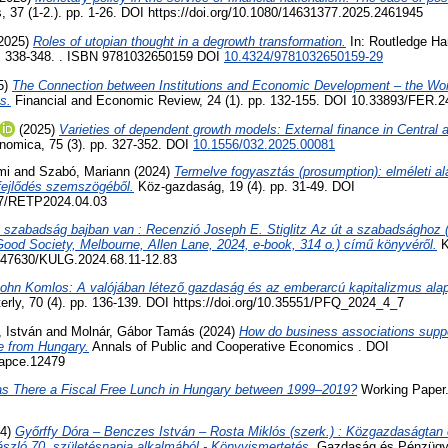
37 (1-2.). pp. 1-26. DOI https://doi.org/10.1080/14631377.2025.2461945
2025)
Roles of utopian thought in a degrowth transformation.
In: Routledge Ha
p. 338-348. . ISBN 9781032650159 DOI
10.4324/9781032650159-29
5)
The Connection between Institutions and Economic Development – the Wor
s.
Financial and Economic Review, 24 (1). pp. 132-155. DOI 10.33893/FER.2
(2025)
Varieties of dependent growth models: External finance in Central
omica, 75 (3). pp. 327-352. DOI
10.1556/032.2025.00081
mi
and
Szabó, Mariann
(2024)
Termelve fogyasztás (prosumption): elméleti al
 fejlődés szemszögéből.
Köz-gazdaság, 19 (4). pp. 31-49. DOI
267/RETP2024.04.03
 szabadság bajban van : Recenzió Joseph E. Stiglitz Az út a szabadsághoz
ood Society, Melbourne, Allen Lane, 2024, e-book, 314 o.) című könyvéről.
K
0.47630/KULG.2024.68.11-12.83
ohn Komlos: A valójában létező gazdaság és az emberarcú kapitalizmus alap
erly, 70 (4). pp. 136-139. DOI https://doi.org/10.35551/PFQ_2024_4_7
 István
and
Molnár, Gábor Tamás
(2024)
How do business associations suppo
e from Hungary.
Annals of Public and Cooperative Economics . DOI
1/apce.12479
s There a Fiscal Free Lunch in Hungary between 1999–2019?
Working Paper. 
24)
Győrffy Dóra – Benczes István – Rosta Miklós (szerk.) : Közgazdaságtan 
zló 70. születésnapja alkalmából - Könyvismertetés.
Gazdaság és Pénzügy, 