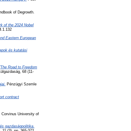
ndbook of Degrowth.
k of the 2024 Nobel
4.1.132
 and Eastern European
apok és kutatási
 (The Road to Freedom
ülgazdaság, 68 (11-
jai.
Pénzügyi Szemle
rt contract
Corvinus University of
és gazdaságpolitika.
11 (3). pp. 365-372.