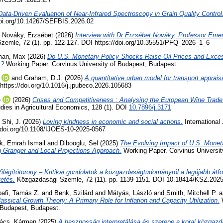
Data-Driven Evaluation of Near-Infrared Spectroscopy in Grain Quality Control
/doi.org/10.14267/SEFBIS.2026.02
d
Nováky, Erzsébet
(2026)
Interview with Dr Erzsébet Nováky, Professor Emer
Szemle, 72 (1). pp. 122-127. DOI https://doi.org/10.35551/PFQ_2026_1_6
man, Max
(2026)
Do U.S. Monetary Policy Shocks Raise Oil Prices and Exce
s?
Working Paper. Corvinus University of Budapest, Budapest.
and
Graham, D.J.
(2026)
A quantitative urban model for transport appraisa
ttps://doi.org/10.1016/j.jpubeco.2026.105683
é
(2026)
Crises and Competitiveness : Analysing the European Wine Trad
dies in Agricultural Economics, 128 (1). DOI
10.7896/j.3171
d
Shi, J.
(2026)
Loving kindness in economic and social actions.
International 
/doi.org/10.1108/IJOES-10-2025-0567
k, Emrah Ismail
and
Dibooglu, Sel
(2025)
The Evolving Impact of U.S. Moneta
g Granger and Local Projections Approach.
Working Paper. Corvinus Universit
ilágítótorony – Kritikai gondolatok a közgazdaságtudományról a legújabb átf
etés.
Közgazdasági Szemle, 72 (11). pp. 1139-1151. DOI 10.18414/KSZ.2025
afi, Tamás Z.
and
Benk, Szilárd
and
Mátyás, László
and
Smith, Mitchell P.
a
assical Growth Theory: A Primary Role for Inflation and Capacity Utilization.
W
f Budapest, Budapest.
ács, Kármen
(2025)
A hasznosság interpretálása és szerepe a korai közgazd