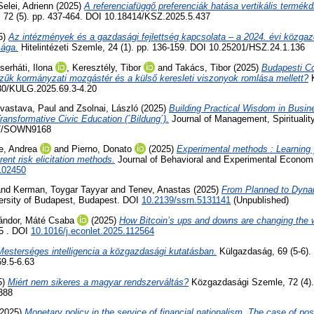
Selei, Adrienn
(2025)
A referenciafüggő preferenciák hatása vertikális termékd
72 (5). pp. 437-464. DOI 10.18414/KSZ.2025.5.437
5)
Az intézmények és a gazdasági fejlettség kapcsolata – a 2024. évi közgaz
ága.
Hitelintézeti Szemle, 24 (1). pp. 136-159. DOI 10.25201/HSZ.24.1.136
serháti, Ilona
,
Keresztély, Tibor
and
Takács, Tibor
(2025)
Budapesti C
zűk kormányzati mozgástér és a külső keresleti viszonyok romlása mellett?
K
30/KULG.2025.69.3-4.20
ivastava, Paul
and
Zsolnai, László
(2025)
Building Practical Wisdom in Busin
nsformative Civic Education (´Bildung´).
Journal of Management, Spirituality 
27/SOWN9168
e, Andrea
and
Pierno, Donato
(2025)
Experimental methods : Learning 
rent risk elicitation methods.
Journal of Behavioral and Experimental Economi
102450
nd
Kerman, Toygar Tayyar
and
Tenev, Anastas
(2025)
From Planned to Dyna
ersity of Budapest, Budapest. DOI
10.2139/ssrn.5131141
(Unpublished)
ándor, Máté Csaba
(2025)
How Bitcoin’s ups and downs are changing the 
5 . DOI
10.1016/j.econlet.2025.112564
Mesterséges intelligencia a közgazdasági kutatásban.
Külgazdaság, 69 (5-6).
9.5-6.63
5)
Miért nem sikeres a magyar rendszerváltás?
Közgazdasági Szemle, 72 (4).
388
2025)
Monetary policy in the service of financial nationalism. The case of po