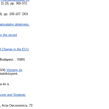
1 (3). pp. 365-372.
4). pp. 105-107. DOI
kirodalmi áttekintés.
y the recent
d Change in the EU’s
 Budapest. . ISBN
2024)
Verseny és
tatóközpont,
ka és a
cere and Strategic
.
Acta Oeconomica, 73