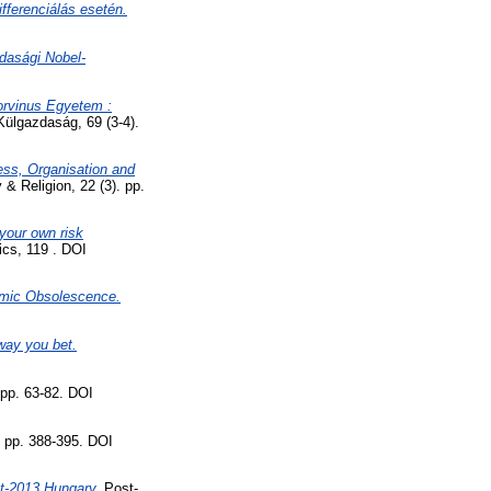
ifferenciálás esetén.
dasági Nobel-
orvinus Egyetem :
ülgazdaság, 69 (3-4).
ess, Organisation and
& Religion, 22 (3). pp.
your own risk
cs, 119 . DOI
mic Obsolescence.
way you bet.
 pp. 63-82. DOI
 pp. 388-395. DOI
st-2013 Hungary.
Post-