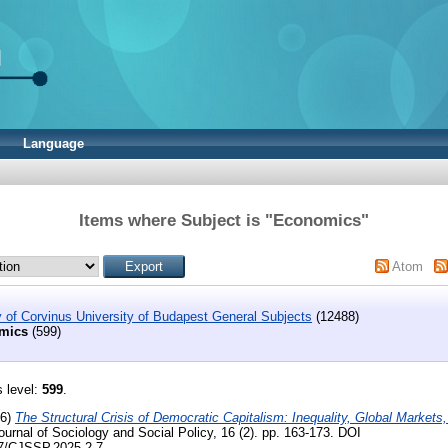
Language
Items where Subject is "Economics"
Atom
ry of Corvinus University of Budapest General Subjects
(12488)
mics
(599)
s level:
599
.
26)
The Structural Crisis of Democratic Capitalism: Inequality, Global Market
urnal of Sociology and Social Policy, 16 (2). pp. 163-173. DOI
267/CJSSP.2025.2.7