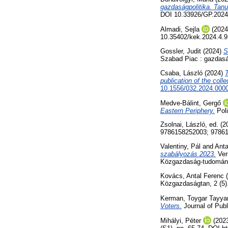
gazdaságpolitika. Tan
DOI 10.33926/GP.2024
Almadi, Sejla
(202
10.35402/kek.2024.4.9
Gossler, Judit
(2024)
S
Szabad Piac : gazdaság
Csaba, László
(2024)
T
publication of the col
10.1556/032.2024.000
Medve-Bálint, Gergő
Eastern Periphery.
Poli
Zsolnai, László
, ed. (
9786158252003; 9786
Valentiny, Pál
and
Anta
szabályozás 2023.
Ver
Közgazdaság-tudományi
Kovács, Antal Ferenc
(
Közgazdaságtan, 2 (5)
Kerman, Toygar Tayya
Voters.
Journal of Publ
Mihályi, Péter
(202