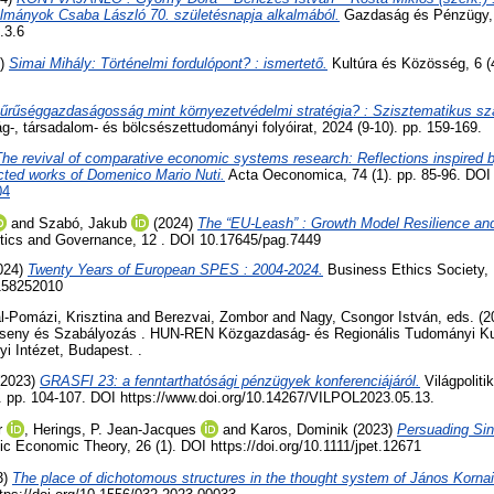
ulmányok Csaba László 70. születésnapja alkalmából.
Gazdaság és Pénzügy, 1
.3.6
4)
Simai Mihály: Történelmi fordulópont? : ismertető.
Kultúra és Közösség, 6 (
űrűséggazdaságosság mint környezetvédelmi stratégia? : Szisztematikus sza
-, társadalom- és bölcsészettudományi folyóirat, 2024 (9-10). pp. 159-169.
he revival of comparative economic systems research: Reflections inspired b
lected works of Domenico Mario Nuti.
Acta Oeconomica, 74 (1). pp. 85-96. DOI
04
and
Szabó, Jakub
(2024)
The “EU‐Leash” : Growth Model Resilience an
tics and Governance, 12 . DOI 10.17645/pag.7449
2024)
Twenty Years of European SPES : 2004-2024.
Business Ethics Society,
158252010
l-Pomázi, Krisztina
and
Berezvai, Zombor
and
Nagy, Csongor István
, eds. (
seny és Szabályozás . HUN-REN Közgazdaság- és Regionális Tudományi Ku
 Intézet, Budapest. .
2023)
GRASFI 23: a fenntarthatósági pénzügyek konferenciájáról.
Világpoliti
. pp. 104-107. DOI https://www.doi.org/10.14267/VILPOL2023.05.13.
r
,
Herings, P. Jean-Jacques
and
Karos, Dominik
(2023)
Persuading Sin
ic Economic Theory, 26 (1). DOI https://doi.org/10.1111/jpet.12671
3)
The place of dichotomous structures in the thought system of János Kornai