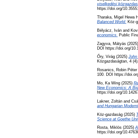
viselkedési közgazdas
https://doi.org/10.35
Tharaka, Migel Hewa 
Balanced World.
Köz-ga
Bélyácz, Iván
and
Kov
economics.
Public Fin
Zagyva, Mátyás
(2025
DOI https://doi.org/1
Őry, Virág
(2025)
John 
Közgazdaságtan, 4 (4)
Rosanics, Robin Péter
100. DOI https://doi.
Mo, Ka Wing
(2025)
Re
New Economics: A Big
https://doi.org/10.14
Lakner, Zoltán
and
Csá
and Hungarian Moderni
Köz-gazdaság (2025)
T
Science at Goethe Univ
Rosta, Miklós
(2025)
A
https://doi.org/10.47