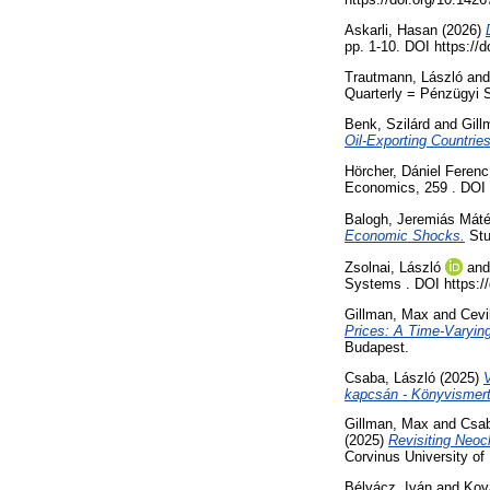
Askarli, Hasan
(2026)
pp. 1-10. DOI https:/
Trautmann, László
an
Quarterly = Pénzügyi 
Benk, Szilárd
and
Gill
Oil-Exporting Countrie
Hörcher, Dániel Ferenc
Economics, 259 . DOI h
Balogh, Jeremiás Mát
Economic Shocks.
Stu
Zsolnai, László
an
Systems . DOI https:/
Gillman, Max
and
Cevi
Prices: A Time-Varyin
Budapest.
Csaba, László
(2025)
V
kapcsán - Könyvismert
Gillman, Max
and
Csab
(2025)
Revisiting Neocl
Corvinus University o
Bélyácz, Iván
and
Kov