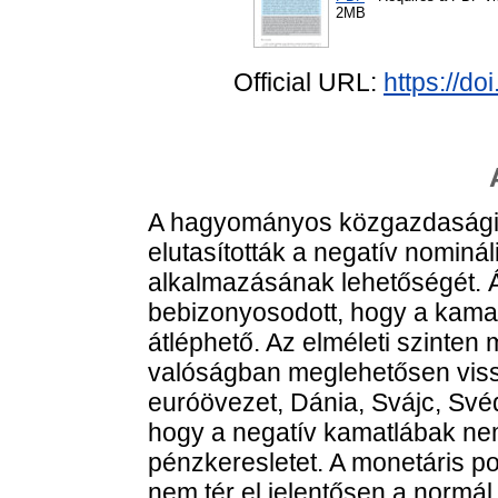
2MB
Official URL:
https://d
A hagyományos közgazdasági e
elutasították a negatív nominá
alkalmazásának lehetőségét. 
bebizonyosodott, hogy a kamato
átléphető. Az elméleti szinten
valóságban meglehetősen vissz
euróövezet, Dánia, Svájc, Své
hogy a negatív kamatlábak n
pénzkeresletet. A monetáris p
nem tér el jelentősen a normál