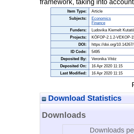
framework, taking into account
Item Type:
Article
Subjects:
Economics
Finance
Funders:
Ludovika Kiemelt Kutat
Projects:
KÖFOP-2.1.2-VEKOP-15
DOI:
https://doi.org/10.1426
ID Code:
5495
Deposited By:
Veronika Vitéz
Deposited On:
16 Apr 2020 11:15
Last Modified:
16 Apr 2020 11:15
Download Statistics
Downloads
Downloads per