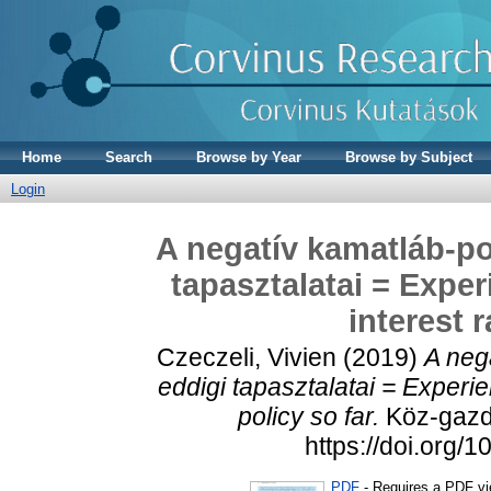
Home
Search
Browse by Year
Browse by Subject
Login
A negatív kamatláb-po
tapasztalatai = Expe
interest r
Czeczeli, Vivien
(2019)
A neg
eddigi tapasztalatai = Experie
policy so far.
Köz-gazda
https://doi.org
PDF
- Requires a PDF v