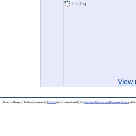
Loading...
View 
Corvinus Research Archive is powered by
EPrints 3
which is developed by the
School of Electronics and Computer Science
at the