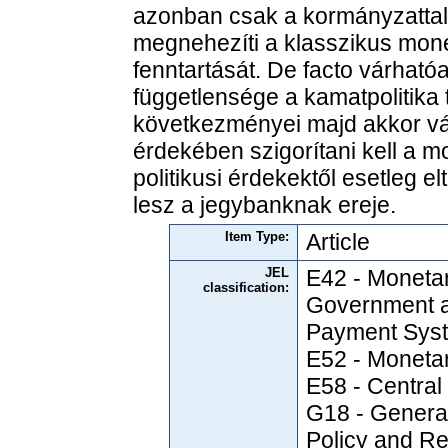
azonban csak a kormányzatta
megnehezíti a klasszikus mone
fenntartását. De facto várható
függetlensége a kamatpolitika 
következményei majd akkor váln
érdekében szigorítani kell a mo
politikusi érdekektől esetleg
lesz a jegybanknak ereje.
Item Type:
Article
JEL
E42 - Moneta
classification:
Government a
Payment Sys
E52 - Monetar
E58 - Central
G18 - Genera
Policy and Re