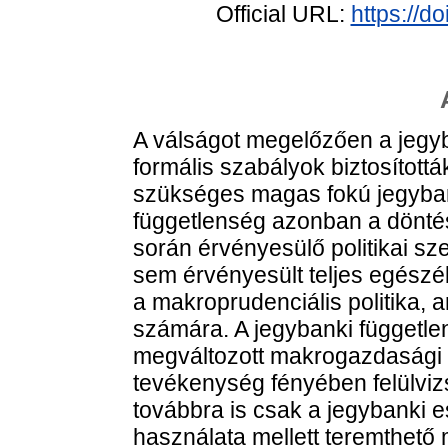
Official URL:
https://d
A válságot megelőzően a jegy
formális szabályok biztosítottá
szükséges magas fokú jegyban
függetlenség azonban a dönté
során érvényesülő politikai 
sem érvényesült teljes egészéb
a makroprudenciális politika, a
számára. A jegybanki független
megváltozott makrogazdasági 
tevékenység fényében felülvizsg
továbbra is csak a jegybanki e
használata mellett teremthető