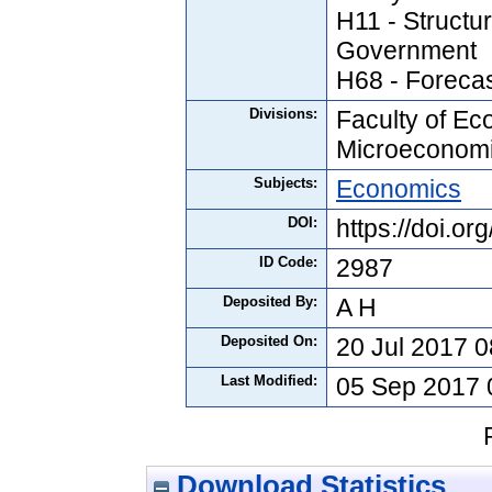
H11 - Structu
Government
H68 - Forecas
Divisions:
Faculty of Ec
Microeconom
Subjects:
Economics
DOI:
https://doi.o
ID Code:
2987
Deposited By:
A H
Deposited On:
20 Jul 2017 0
Last Modified:
05 Sep 2017 
Download Statistics