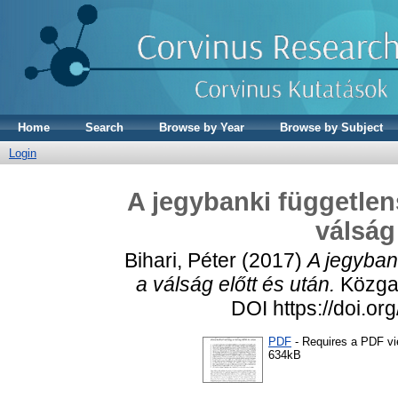
Home
Search
Browse by Year
Browse by Subject
Login
A jegybanki független
válság
Bihari, Péter
(2017)
A jegyban
a válság előtt és után.
Közgaz
DOI https://doi.o
PDF
- Requires a PDF v
634kB