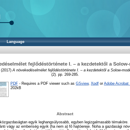
Language
déselmélet fejlődéstörténete I. – a kezdetektől a Solow
(2017)
A növekedéselmélet fejlődéstörténete I. – a kezdetektől a Solow-model
(2). pp. 269-285.
PDF
- Requires a PDF viewer such as
GSview
,
Xpdf
or
Adobe Acrobat
202kB
Abstract
közgazdaságtan egyik leghangsúlyosabb, egyben legizgalmasabb témaköre. 
iránti vágy az emberiség egyik (ha nem a) fő hajtóereje. Noha a gazdasági n