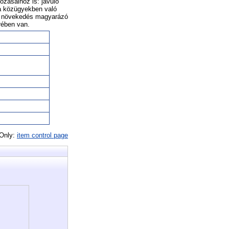
ozásaihoz is: javuló
 a közügyekben való
 a növekedés magyarázó
rében van.
 Only:
item control page