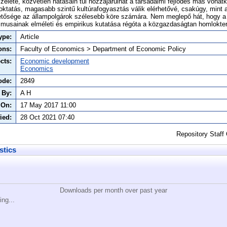
zelete, közvetlen hatásain túl hozzájárulhat a társadalmi fejlődés más vonatk
 oktatás, magasabb szintű kultúrafogyasztás válik elérhetővé, csakúgy, mint
hetősége az állampolgárok szélesebb köre számára. Nem meglepő hát, hogy
musainak elméleti és empirikus kutatása régóta a közgazdaságtan homlokte
ype:
Article
ons:
Faculty of Economics > Department of Economic Policy
cts:
Economic development
Economics
ode:
2849
 By:
A H
 On:
17 May 2017 11:00
ied:
28 Oct 2021 07:40
Repository Staff
stics
Downloads per month over past year
ing...