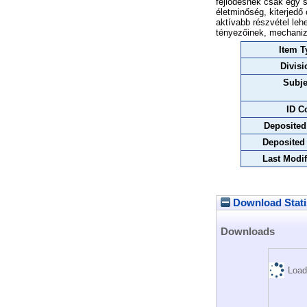
fejlődésnek csak egy s
életminőség, kiterjedő
aktívabb részvétel le
tényezőinek, mechaniz
Item T
Divisi
Subje
ID C
Deposited
Deposited
Last Modif
Download Stati
Downloads
Load