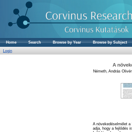
Home
Search
Browse by Year
Browse by Subject
Login
A növeke
Németh, András Olivér
A növekedéselmélet a 
adja, hogy a fejlődés 