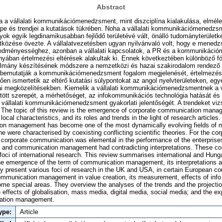
Abstract
 a vállalati kommunikációmenedzsment, mint diszciplína kialakulása, elmélete
repe és trendjei a kutatások tükrében. Noha a vállalati kommunikációmenedz
 egyik legdinamikusabban fejlődő területévé vált, önálló tudományterületk
közése övezte. A vállalatvezetésben ugyan nyilvánvaló volt, hogy e mene
redményességhez, azonban a vállalati kapcsolatok, a PR és a kommunikác
yában értelmezési eltérések alakultak ki. Ennek következtében különböző fó
ulmány készítésének módszere a nemzetközi és hazai szakirodalom rendező
k bemutatják a kommunikációmenedzsment fogalom megjelenését, értelmezésé
tően ismertetik az eltérő kutatási súlypontokat az angol nyelvterületeken, eg
ai megközelítésekben. Kiemelik a vállalati kommunikációmenedzsmentnek a vá
tött szerepét, a mérhetőséget, az infokommunikációs technológia hatását és
a vállalati kommunikációmenedzsment gyakorlati jelentőségét. A trendeket vizs
--- The topic of this review is the emergence of corporate communication mana
 local characteristics, and its roles and trends in the light of research articles
on management has become one of the most dynamically evolving fields of m
ne were characterised by coexisting conflicting scientific theories. For the c
corporate communication was elemental in the performance of the enterprise
s and communication management had contradicting interpretations. These con
 foci of international research. This review summarises international and Hun
he emergence of the term of communication management, its interpretations 
hey present various foci of research in the UK and USA, in certain European c
communication management in value creation, its measurement, effects of in
ome special areas. They overview the analyses of the trends and the projection
he effects of globalisation, mass media, digital media, social media; and the 
cation management.
ype:
Article