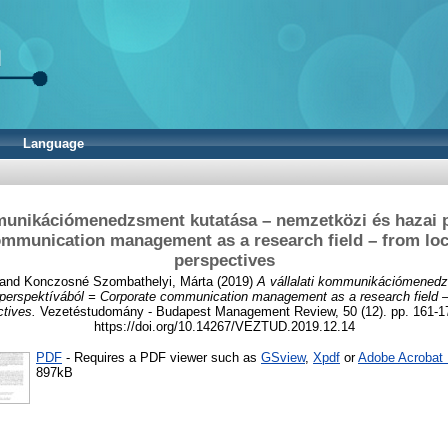
Language
mmunikációmenedzsment kutatása – nemzetközi és hazai p
mmunication management as a research field – from loc
perspectives
and
Konczosné Szombathelyi, Márta
(2019)
A vállalati kommunikációmenedz
perspektívából = Corporate communication management as a research field – 
tives.
Vezetéstudomány - Budapest Management Review, 50 (12). pp. 161-1
https://doi.org/10.14267/VEZTUD.2019.12.14
PDF
- Requires a PDF viewer such as
GSview
,
Xpdf
or
Adobe Acrobat
897kB