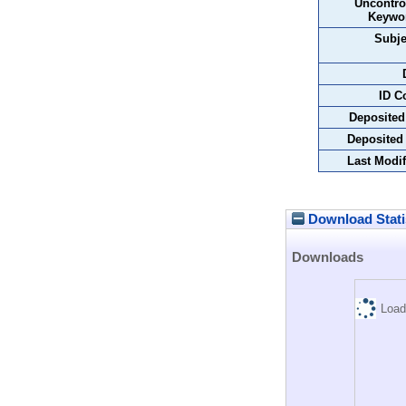
Uncontro
Keywo
Subje
ID C
Deposited
Deposited
Last Modif
Download Stati
Downloads
Load