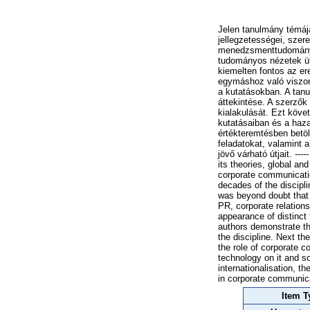
Jelen tanulmány témája
jellegzetességei, sze
menedzsmenttudományok
tudományos nézetek üt
kiemelten fontos az e
egymáshoz való viszon
a kutatásokban. A tan
áttekintése. A szerző
kialakulását. Ezt köve
kutatásaiban és a haz
értékteremtésben betöl
feladatokat, valamint 
jövő várható útjait. --
its theories, global and
corporate communicati
decades of the discipli
was beyond doubt that 
PR, corporate relation
appearance of distinct
authors demonstrate t
the discipline. Next t
the role of corporate 
technology on it and s
internationalisation, t
in corporate communi
Item T