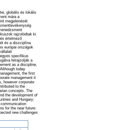
i, globális és lokális
sment mára a
ént megjelenését
dzsmenttevékenység
iómenedzsment
kuszok rajzolódtak ki
 és értelmező
t és a diszciplína
yes európai országok
llalati
 egyes specifikus
gálva felrajzolják a
gement as a discipline,
. Although today
anagement, the first
orporate management it
s, however corporate
tributed to the
garian concepts. The
and the development of
ountries and Hungary:
fo communication
s for the near future:
expected new challenges