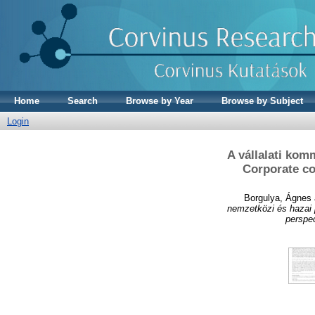
Home
Search
Browse by Year
Browse by Subject
Login
A vállalati ko
Corporate co
Borgulya, Ágnes
nemzetközi és hazai 
perspec