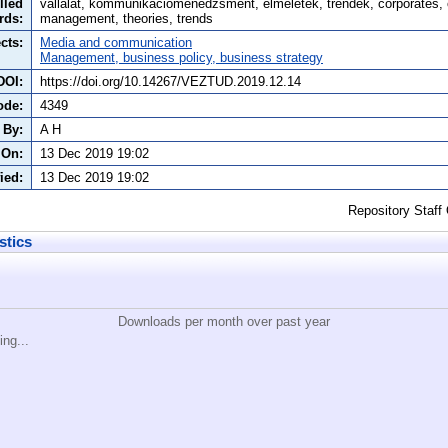
lled
vállalat, kommunikációmenedzsment, elméletek, trendek, corporates
rds:
management, theories, trends
cts:
Media and communication
Management, business policy, business strategy
DOI:
https://doi.org/10.14267/VEZTUD.2019.12.14
ode:
4349
 By:
A H
 On:
13 Dec 2019 19:02
ied:
13 Dec 2019 19:02
Repository Staff
stics
Downloads per month over past year
ing...