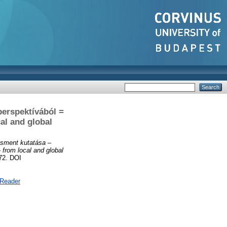
erspektívából =
al and global
sment kutatása –
from local and global
72. DOI
 Reader