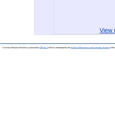
View 
Corvinus Research Archive is powered by
EPrints 3
which is developed by the
School of Electronics and Computer Science
at the