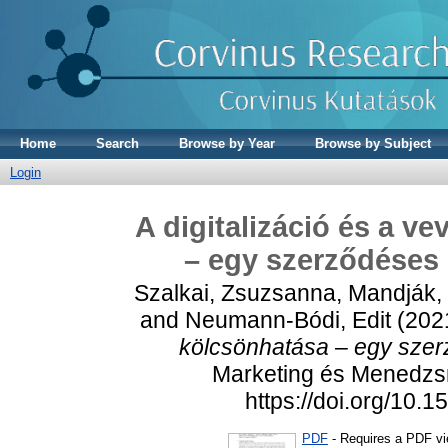
Home
Search
Browse by Year
Browse by Subject
Login
A digitalizáció és a v
– egy szerződéses 
Szalkai, Zsuzsanna
,
Mandják, 
and
Neumann-Bódi, Edit
(202
kölcsönhatása – egy szerz
Marketing és Menedzsme
https://doi.org/10
PDF
- Requires a PDF v