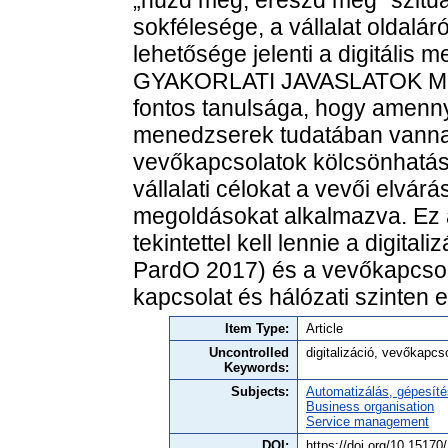
sokfélesége, a vállalat oldalá
lehetősége jelenti a digitális
GYAKORLATI JAVASLATOK Men
fontos tanulsága, hogy amennyi
menedzserek tudatában vannak 
vevőkapcsolatok kölcsönhatása
vállalati célokat a vevői elvárá
megoldásokat alkalmazva. Ez 
tekintettel kell lennie a digita
PardO 2017) és a vevőkapcsola
kapcsolat és hálózati szinten 
Item Type:
Article
Uncontrolled
digitalizáció, vevőkapcs
Keywords:
Subjects:
Automatizálás, gépesíté
Business organisation
Service management
DOI:
https://doi.org/10.151