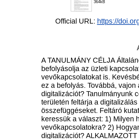
364kB
Official URL:
https://doi.
A TANULMÁNY CÉLJA Általánosa
befolyásolja az üzleti kapcso
vevőkapcsolatokat is. Kevésbé
ez a befolyás. Továbbá, vajon
digitalizációt? Tanulmányunk 
területén feltárja a digitalizál
összefüggéseket. Feltáró kuta
keressük a választ: 1) Milyen h
vevőkapcsolatokra? 2) Hogyan
digitalizációt? ALKALMAZOT