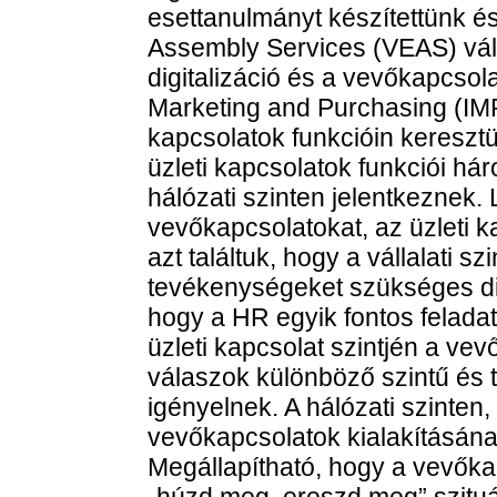
esettanulmányt készítettünk é
Assembly Services (VEAS) válla
digitalizáció és a vevőkapcsol
Marketing and Purchasing (IMP
kapcsolatok funkcióin keresztü
üzleti kapcsolatok funkciói hár
hálózati szinten jelentke
vevőkapcsolatokat, az üzleti k
azt találtuk, hogy a vállalati s
tevékenységeket szükséges digit
hogy a HR egyik fontos feladata
üzleti kapcsolat szintjén a ve
válaszok különböző szintű és t
igényelnek. A hálózati szinten, 
vevőkapcsolatok kialakításán
Megállapítható, hogy a vevőkap
„húzd meg, ereszd meg” szitu