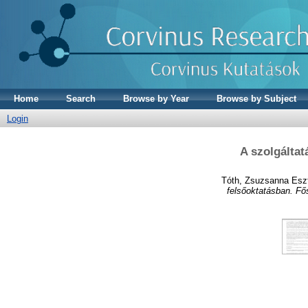
Home
Search
Browse by Year
Browse by Subject
Login
A szolgálta
Tóth, Zsuzsanna Esz
felsőoktatásban. Fő