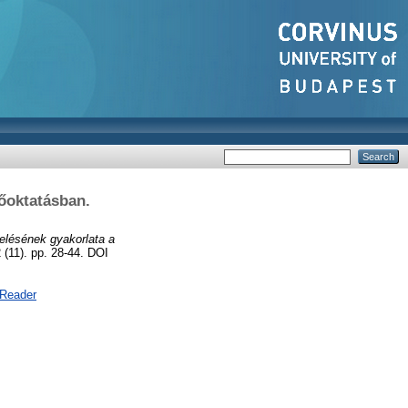
őoktatásban.
elésének gyakorlata a
11). pp. 28-44. DOI
 Reader