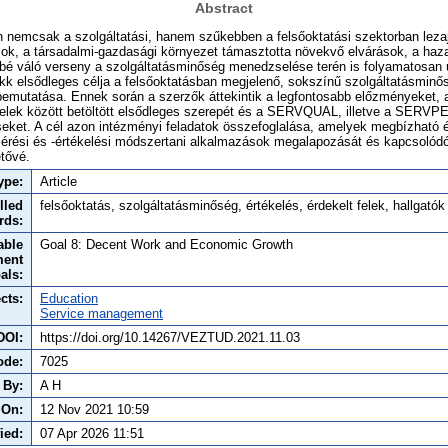
Abstract
 nemcsak a szolgáltatási, hanem szűkebben a felsőoktatási szektorban lezajlo
ások, a társadalmi-gazdasági környezet támasztotta növekvő elvárások, a haz
bé váló verseny a szolgáltatásminőség menedzselése terén is folyamatosan új k
k elsődleges célja a felsőoktatásban megjelenő, sokszínű szolgáltatásminőse
ek bemutatása. Ennek során a szerzők áttekintik a legfontosabb előzményeket, a
t felek között betöltött elsődleges szerepét és a SERVQUAL, illetve a SERVPE
́seket. A cél azon intézményi feladatok összefoglalása, amelyek megbízható e
mérési és -értékelési módszertani alkalmazások megalapozását és kapcsolód
tővé.
ype:
Article
lled
felsőoktatás, szolgáltatásminőség, értékelés, érdekelt felek, hallgatók
rds:
able
Goal 8: Decent Work and Economic Growth
ment
als:
cts:
Education
Service management
DOI:
https://doi.org/10.14267/VEZTUD.2021.11.03
ode:
7025
 By:
A H
 On:
12 Nov 2021 10:59
ied:
07 Apr 2026 11:51