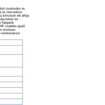
tt strukturális és
ai és nemzetközi
ihívások elé állítja
́g-mérési és -
 hallgatók
RF modellre épülő
́s érvényes
ó keretrendszer