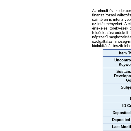
Az elmúlt évtizedekben
finanszírozási változ
színtéren is intenzíveb
az intézményeket. A cik
értékelési törekvés
felsőoktatási érdekel
népszerű megközelíte
szolgáltatásminőség-
kialakítását teszik lehe
Item T
Uncontro
Keywo
Sustain
Develop
Go
Subje
ID C
Deposited
Deposited
Last Modif