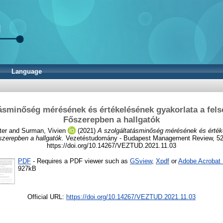
Language
tásminőség mérésének és értékelésének gyakorlata a fels
Főszerepben a hallgatók
ter
and
Surman, Vivien
(2021)
A szolgáltatásminőség mérésének és érték
szerepben a hallgatók.
Vezetéstudomány - Budapest Management Review, 52 (
https://doi.org/10.14267/VEZTUD.2021.11.03
PDF
- Requires a PDF viewer such as
GSview
,
Xpdf
or
Adobe Acrobat
927kB
Official URL:
https://doi.org/10.14267/VEZTUD.2021.11.03