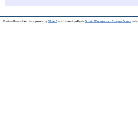
Corvinus Research Archive is powered by
EPrints 3
which is developed by the
School of Electronics and Computer Science
at the