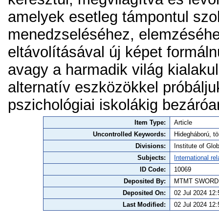
amelyek esetleg támpontul szol
menedzseléséhez, elemzéséhez. 
eltávolításával új képet formá
avagy a harmadik világ kialakulá
alternatív eszközökkel próbálj
pszichológiai iskolákig bezáróa
Item Type:
Article
Uncontrolled Keywords:
Hidegháború, tö
Divisions:
Institute of Glo
Subjects:
International rel
ID Code:
10069
Deposited By:
MTMT SWORD
Deposited On:
02 Jul 2024 12:
Last Modified:
02 Jul 2024 12: