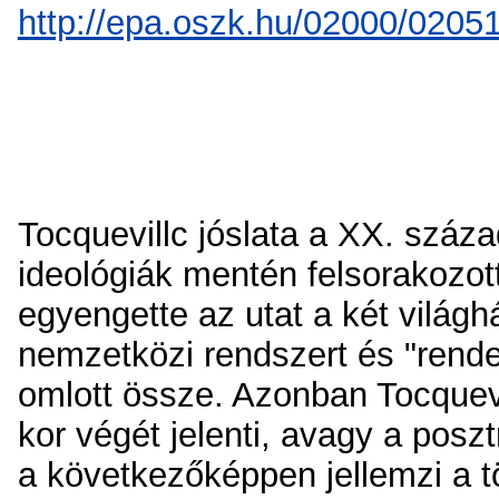
http://epa.oszk.hu/02000/02
Tocquevillc jóslata a XX. száza
ideológiák mentén felsorakozot
egyengette az utat a két világ
nemzetközi rendszert és "rendet
omlott össze. Azonban Tocquev
kor végét jelenti, avagy a pos
a következőképpen jellemzi a t