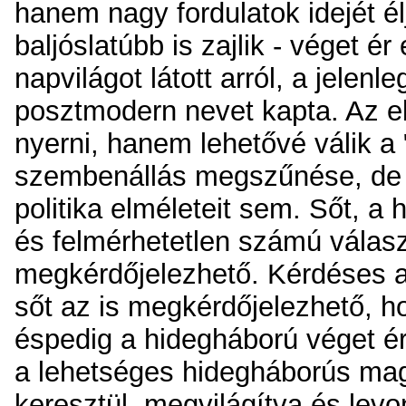
hanem nagy fordulatok idejét é
baljóslatúbb is zajlik - véget 
napvilágot látott arról, a jelen
posztmodern nevet kapta. Az el
nyerni, hanem lehetővé válik a 
szembenállás megszűnése, de l
politika elméleteit sem. Sőt, 
és felmérhetetlen számú válasz
megkérdőjelezhető. Kérdéses a
sőt az is megkérdőjelezhető, h
éspedig a hidegháború véget ér
a lehetséges hidegháborús magy
keresztül, megvilágítva és lev