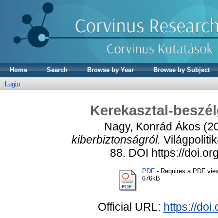
Home
Search
Browse by Year
Browse by Subject
Login
Kerekasztal-beszél
Nagy, Konrád Ákos
(2
kiberbiztonságról.
Világpoliti
88. DOI https://doi.
PDF
- Requires a PDF vie
676kB
Official URL:
https://do