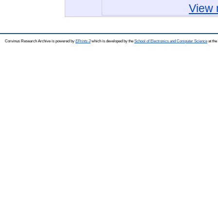
View 
Corvinus Research Archive is powered by
EPrints 3
which is developed by the
School of Electronics and Computer Science
at the