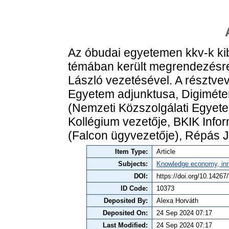
Az óbudai egyetemen kkv-k kib
témában került megrendezésre
László vezetésével. A résztve
Egyetem adjunktusa, Digiméter
(Nemzeti Közszolgálati Egyete
Kollégium vezetője, BKIK Infor
(Falcon ügyvezetője), Répás J
Item Type:
Article
Subjects:
Knowledge economy, inn
DOI:
https://doi.org/10.1426
ID Code:
10373
Deposited By:
Alexa Horváth
Deposited On:
24 Sep 2024 07:17
Last Modified:
24 Sep 2024 07:17