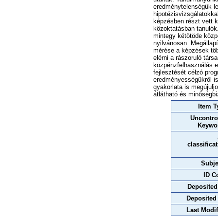
eredménytelenségük lehe
hipotézisvizsgálatokka
képzésben részt vett k
közoktatásban tanulók
mintegy kétötöde közp
nyilvánosan. Megállap
mérése a képzések töb
elérni a rászoruló társ
közpénzfelhasználás el
fejlesztését célzó pro
eredményességükről is
gyakorlata is megújulj
átlátható és minőségbi
Item T
Uncontro
Keywo
classifica
Subje
ID C
Deposited
Deposited
Last Modif