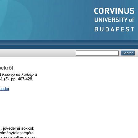
sekről
)
Körkép és kórkép a
 (3). pp. 407-428.
eader
i, jövedelmi sokkok
redménytelenségére
pzések jellemzőit és