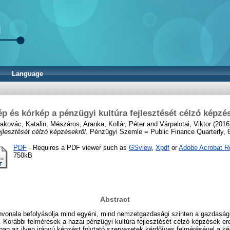
Language
p és kórkép a pénzügyi kultúra fejlesztését célzó képzé
akovác, Katalin
,
Mészáros, Aranka
,
Kollár, Péter
and
Várpalotai, Viktor
(2016
ejlesztését célzó képzésekről.
Pénzügyi Szemle = Public Finance Quarterly, 61
PDF
- Requires a PDF viewer such as
GSview
,
Xpdf
or
Adobe Acrobat R
750kB
Abstract
ínvonala befolyásolja mind egyéni, mind nemzetgazdasági szinten a gazdaság
 Korábbi felmérések a hazai pénzügyi kultúra fejlesztését célzó képzések e
an az ilyen irányú képzést folytató szervezetek kérdőíves felmérésével a ké