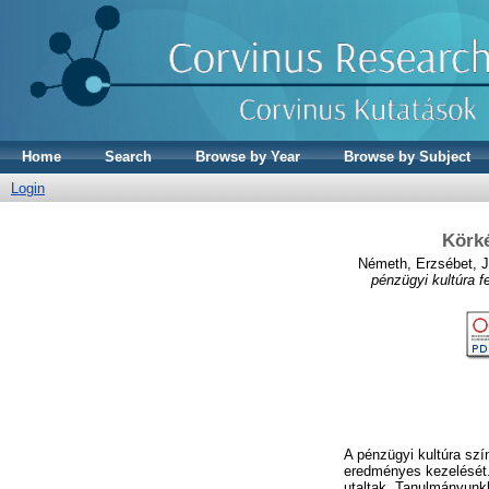
Home
Search
Browse by Year
Browse by Subject
Login
Körké
Németh, Erzsébet
,
J
pénzügyi kultúra f
A pénzügyi kultúra sz
eredményes kezelését.
utaltak. Tanulmányunkb