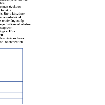
etve
 elmúlt években
ntáltak a
ek. Bár a képzések
ában érhetők el
 az eredményesség
egerősítésével lehetne
galapozott
gyi kultúra
ett –
jlesztésének hazai
san, szervezetten,