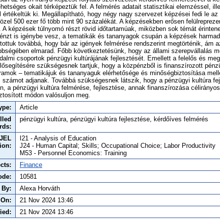
tséges okait térképeztük fel. A felmérés adatait statisztikai elemzéssel, ill
l értékeltük ki. Megállapítható, hogy négy nagy szervezet képzései fedi le az
özel 500 ezer fő több mint 90 százalékát. A képzésekben erősen felülrepreze
. A képzések túlnyomó részt rövid időtartamúak, miközben sok témát érinten
énzt is igénybe vesz, a tematikák és tananyagok csupán a képzések harmad
ítottuk továbbá, hogy bár az igények felmérése rendszerint megtörténik, ám
bségében elmarad. Főbb következtetésünk, hogy az állami szerepvállalás m
adalmi csoportok pénzügyi kultúrájának fejlesztését. Emellett a felelős és me
ősegítésére szükségesnek tartjuk, hogy a közpénzből is finanszírozott pénzü
gramok – tematikájuk és tananyaguk elérhetősége és minőségbiztosítása mell
 számot adjanak. Továbbá szükségesnek látszik, hogy a pénzügyi kultúra fe
on, a pénzügyi kultúra felmérése, fejlesztése, annak finanszírozása célirányo
ztosított módon valósuljon meg.
ype:
Article
lled
pénzügyi kultúra, pénzügyi kultúra fejlesztése, kérdőíves felmérés
rds:
JEL
I21 - Analysis of Education
tion:
J24 - Human Capital; Skills; Occupational Choice; Labor Productivity
M53 - Personnel Economics: Training
cts:
Finance
ode:
10581
 By:
Alexa Horváth
 On:
21 Nov 2024 13:46
ied:
21 Nov 2024 13:46