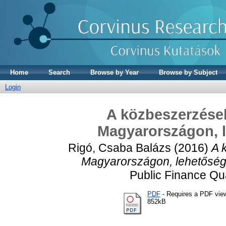
Home
Search
Browse by Year
Browse by Subject
Login
A közbeszerzések
Magyarországon, l
Rigó, Csaba Balázs
(2016)
A 
Magyarországon, lehetőség
Public Finance Qua
PDF
- Requires a PDF vie
852kB