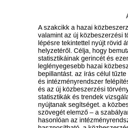
A szakcikk a hazai közbeszerz
valamint az új közbeszerzési 
lépésre tekintettel nyújt rövid
helyzetéről. Célja, hogy bemu
statisztikáinak gerincét és ez
leglényegesebb hazai közbesz
bepillantást. az írás célul tűz
és intézményrendszer felépítés
és az új közbeszerzési törvény 
statisztikák és trendek vizsgá
nyújtanak segítséget. a közbes
szövegét elemző – a szabályany
hasonlóan az intézményrendsze
hasznosítható, a közbeszerzés