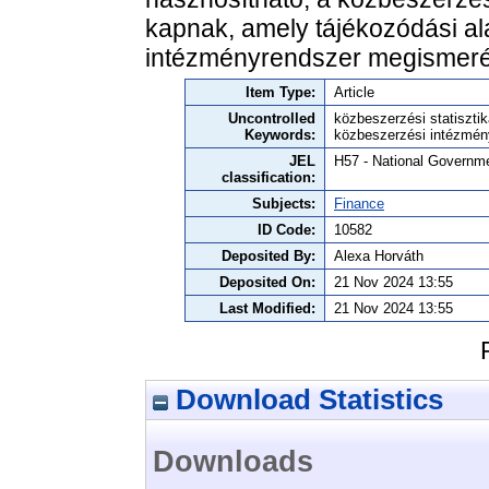
kapnak, amely tájékozódási al
intézményrendszer megismer
Item Type:
Article
Uncontrolled
közbeszerzési statisztik
Keywords:
közbeszerzési intézmén
JEL
H57 - National Governme
classification:
Subjects:
Finance
ID Code:
10582
Deposited By:
Alexa Horváth
Deposited On:
21 Nov 2024 13:55
Last Modified:
21 Nov 2024 13:55
Download Statistics
Downloads