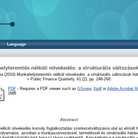
Language
lyteremtés nélküli növekedés: a strukturális változáso
ra
(2016)
Munkahelyteremtés nélküli növekedés: a strukturális változások ha
= Public Finance Quarterly, 61 (2). pp. 248-268.
PDF
- Requires a PDF viewer such as
GSview
,
Xpdf
or
Adobe Acrobat R
1MB
Abstract
lküli növekedés komoly foglalkoztatási szerkezetváltozásra utal az elmúlt 
olyamatos, azonban a munkaszervezéssel, termeléssel és strukturális hatás
a foglalkoztatottságot hosszú távon csökkentik. Kimutatható-e a strukturális