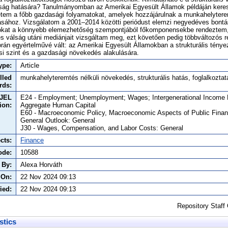
ság hatására? Tanulmányomban az Amerikai Egyesült Államok példáján keres
etem a főbb gazdasági folyamatokat, amelyek hozzájárulnak a munkahelytere
ához. Vizsgálatom a 2001–2014 közötti periódust elemzi negyedéves bontá
ozókat a könnyebb elemezhetőség szempontjából főkomponensekbe rendeztem
 és válság utáni mediánjait vizsgáltam meg, ezt követően pedig többváltozós 
án egyértelművé vált: az Amerikai Egyesült Államokban a strukturális ténye
si szint és a gazdasági növekedés alakulására.
ype:
Article
lled
munkahelyteremtés nélküli növekedés, strukturális hatás, foglalkoztat
rds:
JEL
E24 - Employment; Unemployment; Wages; Intergenerational Income Di
tion:
Aggregate Human Capital
E60 - Macroeconomic Policy, Macroeconomic Aspects of Public Finan
General Outlook: General
J30 - Wages, Compensation, and Labor Costs: General
cts:
Finance
ode:
10588
 By:
Alexa Horváth
 On:
22 Nov 2024 09:13
ied:
22 Nov 2024 09:13
Repository Staff
stics