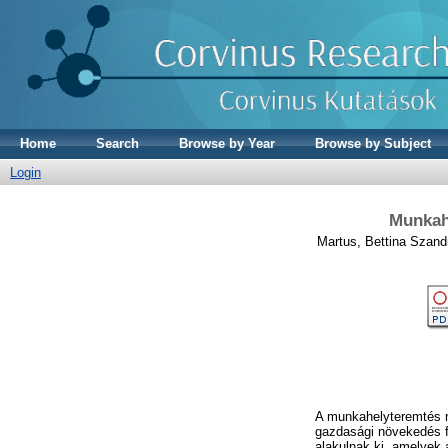
Home
Search
Browse by Year
Browse by Subject
Login
Munkahe
Martus, Bettina Szand
A munkahelyteremtés né
gazdasági növekedés f
alakulnak ki, amelyek 