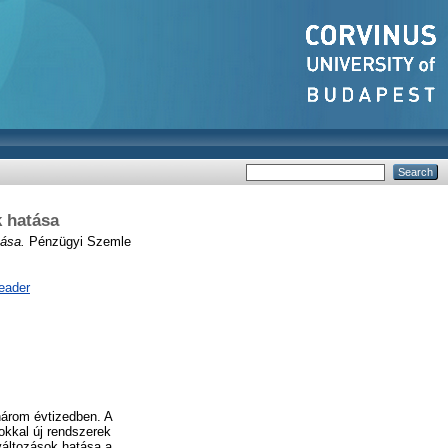
k hatása
tása.
Pénzügyi Szemle
eader
három évtizedben. A
okkal új rendszerek
 változások hatása a