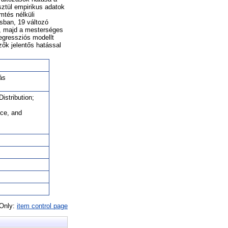
ztül empirikus adatok
mtés nélküli
sban, 19 változó
, majd a mesterséges
regressziós modellt
zők jelentős hatással
ás
stribution;
ce, and
 Only:
item control page