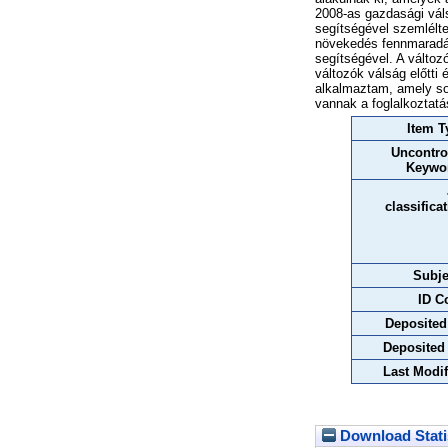
2008-as gazdasági vál
segítségével szemlélt
növekedés fennmaradás
segítségével. A vált
változók válság előtti
alkalmaztam, amely sor
vannak a foglalkoztatá
Item T
Uncontro
Keywo
classifica
Subje
ID C
Deposited
Deposited
Last Modif
Download Stati