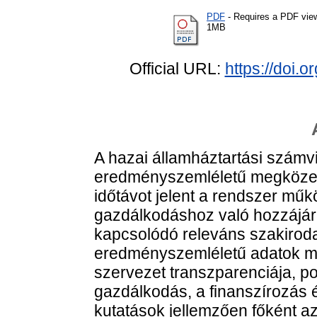
PDF
- Requires a PDF vie
1MB
Official URL:
https://doi
A hazai államháztartási számvi
eredményszemléletű megközelít
időtávot jelent a rendszer m
gazdálkodáshoz való hozzájár
kapcsolódó releváns szakirod
eredményszemléletű adatok mel
szervezet transzparenciája, po
gazdálkodás, a finanszírozás é
kutatások jellemzően főként 