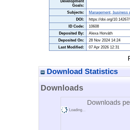
Development
Goals:
Subjects:
Management, business po
DOI:
https://doi.org/10.142
ID Code:
10608
Deposited By:
Alexa Horváth
Deposited On:
28 Nov 2024 14:24
Last Modified:
07 Apr 2026 12:31
Download Statistics
Downloads
Downloads per
Loading...