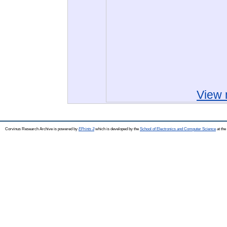
View 
Corvinus Research Archive is powered by
EPrints 3
which is developed by the
School of Electronics and Computer Science
at the