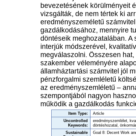
bevezetésének körülményeit és
vizsgálták, de nem tértek ki a
eredményszeméletű számvitel
gazdálkodásához, mennyire tud
döntéseik meghozatalában. A s
interjúk módszerével, kvalitat
megválaszolni. Összesen hat, 
szakember véleményére alapoz
államháztartási számvitel jól 
pénzforgalmi szemléletű költs
az eredményszemléletű – anna
szempontjából nagyon hasznos
működik a gazdálkodás funkcion
Item Type:
Article
Uncontrolled
eredményszemlélet, kval
Keywords:
döntéshozatal, önkormán
Sustainable
Goal 8: Decent Work a