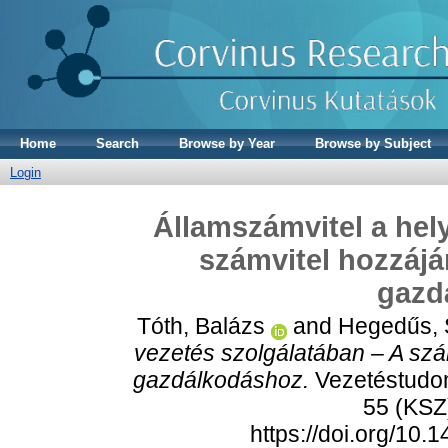
Home
Search
Browse by Year
Browse by Subject
Login
Államszámvitel a hely
számvitel hozzájá
gazd
Tóth, Balázs
and
Hegedűs, 
vezetés szolgálatában – A szá
gazdálkodáshoz.
Vezetéstudo
55 (KSZ)
https://doi.org/1