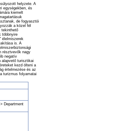
súlyozott helyzete. A
ari egységekben, és
zámára kiemelt
 magatartásuk
asztanak, de fogyasztói
lyozzák a közel fél
 tekinthető
k többnyire
” élelmiszerek
akítása is. A
elmiszerbiztonsági
an résztvevők nagy
éb negatív
alapvető turisztikai
reteket kezd ölteni a
ság értelmezése és az
 a turizmus folyamatai
a > Department