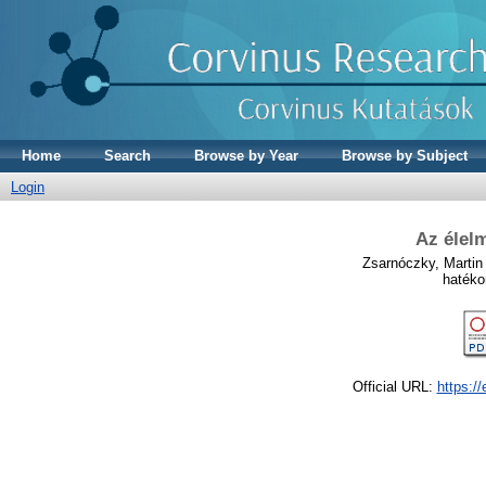
Home
Search
Browse by Year
Browse by Subject
Login
Az élel
Zsarnóczky, Martin
hatéko
Official URL:
https:/