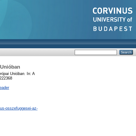
 Unióban
rópai Unióban.
In: A
1222368
eader
mus-osszefuggesei-az-