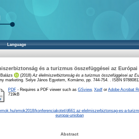
Language
miszerbiztonság és a turizmus összefüggései az Európai
 Balázs
(2018)
Az élelmiszerbiztonság és a turizmus összefüggései az Eu
ny marketing. Selye János Egyetem, Komárno, pp. 744-754. . ISBN 978808
PDF
- Requires a PDF viewer such as
GSview
,
Xpdf
or
Adobe Acrobat R
719kB
/emok.hu/emok2018/konferenciakotet/d661:az-elelmiszerbiztonsag-es-a-turiz
europai-unioban
Abstract