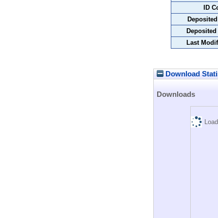
ID C
Deposited
Deposited
Last Modif
Download Stati
Downloads
Load