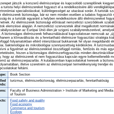
zerepet játszik a korszerű élelmiszeripar és kapcsolódó szereplőinek kiegyen
a turista helyi élelmiszereket fogyaszt el a rendelkezésére álló vendéglátóip
ztronómiai specialistásokat, különlegességet az utazásai során. A turisták s
az élelmiszerek biztonsága, bár ez nem minden esetben a tudatos fogyasztói
osság és a turisták egyaránt a helyben rendelkezésre álló élelmiszereket fogy
lehetnek. Az élelmiszerek biztonsági előírásait nemzetközi szerződések szabá
tok elemzései alapján. A nemzetközi szervezetek által megalkotott normának
zabályozásban az Európai Unió élen jár szigorú szabályrendszerével, amelye
. A biztonságos élelmiszerek felhasználásával kapcsolatosan nemcsak az „új
hanem a klímaváltozás és a fenntartható élelmiszer fogyasztási stratégia kial
függő folyamatokban eltérő intenzitással bukkannak fel olyan megoldandó él
ai, bakteriológiai és mikrobiológiai szennyezettség kérdésköre. A turizmusb
ívni a figyelmet az élelmiszerekkel összefüggő romlás, fertőzés és más egy
tetésére, hiszen a biztonságos élelmiszerfogyasztás minden desztinációban 
g, hogy az élelmiszerek el nem fogyasztása kapcsán egyre kellemetlenebb mé
temű az élelmiszerpazarlás. A kutatásomban kapcsolatokat keresek a bizton
olyamatában, illetve szeretném az élelmiszeripari termelékenység trendjei és
csolatokat feltárni.
ype:
Book Section
lled
turizmus, élelmiszerbiztonság, élelmiszerpazarlás, fenntarthatóság
rds:
ons:
Faculty of Business Administration > Institute of Marketing and Medi
of Tourism
cts:
Food safety and quality
Food economy
Commerce and tourism
Ecology