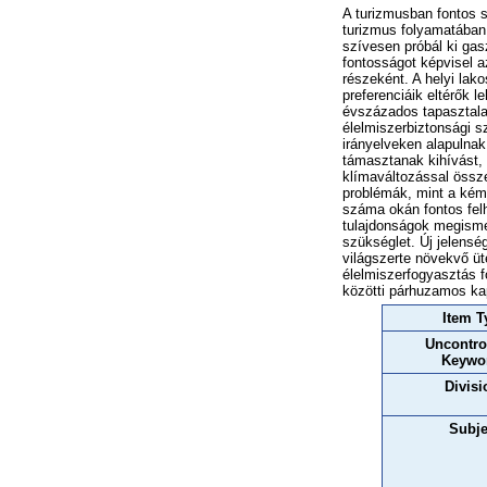
A turizmusban fontos s
turizmus folyamatában 
szívesen próbál ki gas
fontosságot képvisel 
részeként. A helyi lak
preferenciáik eltérők 
évszázados tapasztala
élelmiszerbiztonsági s
irányelveken alapulnak
támasztanak kihívást, 
klímaváltozással össze
problémák, mint a kémi
száma okán fontos felh
tulajdonságok megismer
szükséglet. Új jelensé
világszerte növekvő ü
élelmiszerfogyasztás f
közötti párhuzamos kap
Item T
Uncontro
Keywo
Divisi
Subje