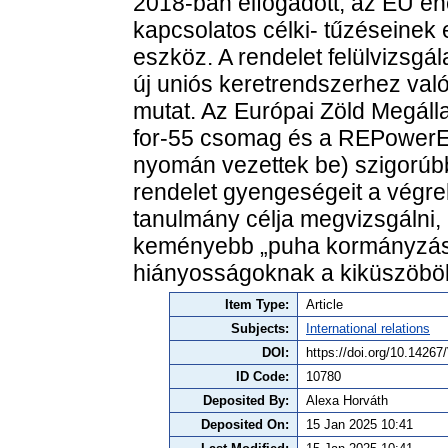
2018-ban elfogadott, az EU e
kapcsolatos célki- tűzéseinek e
eszköz. A rendelet felülvizsgá
új uniós keretrendszerhez való
mutat. Az Európai Zöld Megáll
for-55 csomag és a REPowerEU
nyomán vezettek be) szigorúbb 
rendelet gyengeségeit a végre
tanulmány célja megvizsgálni, 
keményebb „puha kormányzás”
hiányosságoknak a kiküszöböl
Item Type:
Article
Subjects:
International relations
DOI:
https://doi.org/10.1426
ID Code:
10780
Deposited By:
Alexa Horváth
Deposited On:
15 Jan 2025 10:41