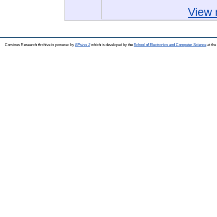
View 
Corvinus Research Archive is powered by
EPrints 3
which is developed by the
School of Electronics and Computer Science
at the