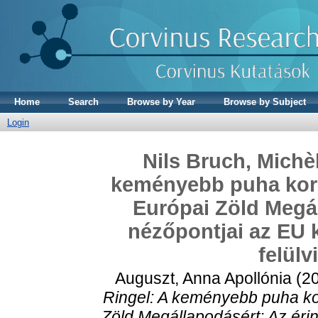
Home
Search
Browse by Year
Browse by Subject
Login
Nils Bruch, Michè
keményebb puha kor
Európai Zöld Megál
nézőpontjai az EU 
felülv
Auguszt, Anna Apollónia
(2
Ringel: A keményebb puha k
Zöld Megállapodásért: Az éri