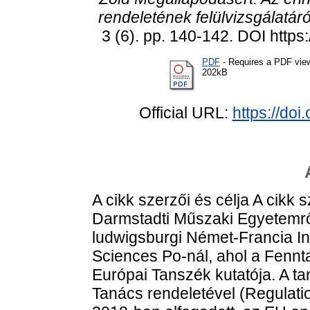
rendeletének felülvizsgálatáró
3 (6). pp. 140-142. DOI http
PDF
- Requires a PDF vie
202kB
Official URL:
https://do
A cikk szerzői és célja A cikk 
Darmstadti Műszaki Egyetemről
ludwigsburgi Német-Francia Int
Sciences Po-nál, ahol a Fennt
Európai Tanszék kutatója. A t
Tanács rendeletével (Regulatio