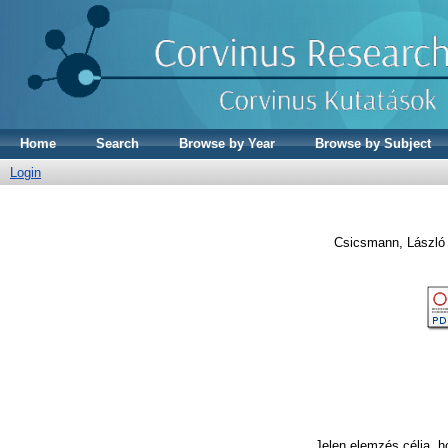
Home
Search
Browse by Year
Browse by Subject
Login
Csicsmann, László
Jelen elemzés célja, 