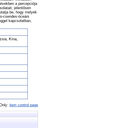
 években a percepciója
solatait, jelentősen
utatja be, hogy melyek
ndo-csendes-óceáni
éggel kapcsolatban,
zsia, Kína,
 Only:
item control page