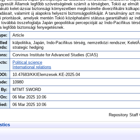
Egyesült Államok legfőbb szövetségének számít a térségben, Tokió az elmúlt
lakuló kelet-ázsiai biztonsági környezetben megkísérelte diverzifikálni külkapc
dásait, valamint új alapokra helyezni biztonságpolitikáját. A tanulmány azt m
ai prioritások, amelyek mentén Tokió középhatalmi státusa garantálható az i
továbbá összefoglalja Japán geopolitikai percepcióját az Indo-Pacifikus térs
 a legfőbb biztonsági fenyegetésnek.
ype:
Article
lled
külpolitika, Japán, Indo-Pacifikus térség, nemzetközi rendszer, KeletÁ
rds:
strategic hedging
ons:
Corvinus Institute for Advanced Studies (CIAS)
cts:
Political science
International relations
DOI:
10.47683/KKIElemzesek.KE-2025.04
ode:
10980
 By:
MTMT SWORD
 On:
06 Mar 2025 10:06
ied:
06 Mar 2025 10:06
Repository Staff
stics