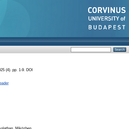
5 (4). pp. 1-9. DOI
eader
solatban. Miközben