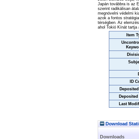
Japán továbbra is az 
szerint radikálisan áta
megnövelni védelmi kia
azok a fontos stratégi
térségben. Az elemzés 
ahol Tokió Kínát tartja
Item T
Uncontro
Keywo
Divisi
Subje
ID C
Deposited
Deposited
Last Modif
Download Stati
Downloads