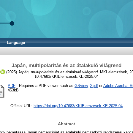
Language
Japán, multipolaritás és az átalakuló világrend
(2025)
Japán, multipolaritás és az átalakuló világrend.
MKI elemzések, 202
10.47683/KKIElemzesek.KE-2025.04
PDF
- Requires a PDF viewer such as
GSview
,
Xpdf
or
Adobe Acrobat R
453kB
Official URL:
https://doi.org/10.47683/KKIElemzesek.KE-2025.04
Abstract
hogy bemutassa Japán percepcióját az átalakuló nemzetközi rendszerrel kapc