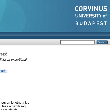
yezői
llalatok exportjának
eader
hogyan lehetne a kis-
vulása a gazdasági
a vállalatok