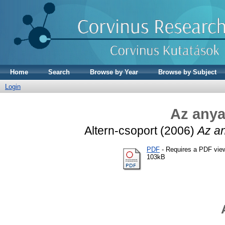
Home
Search
Browse by Year
Browse by Subject
Login
Az any
Altern-csoport (2006)
Az a
PDF
- Requires a PDF vie
103kB