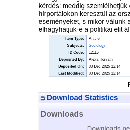
kérdés: meddig szemlélhetjük 
hírportálokon keresztül az orsz
eseményeket, s mikor válunk a
elhagyhatjuk-e a politikai elit ál
Item Type:
Article
Subjects:
Sociology
ID Code:
12115
Deposited By:
Alexa Horváth
Deposited On:
03 Dec 2025 12:14
Last Modified:
03 Dec 2025 12:14
Download Statistics
Downloads
Downloads per