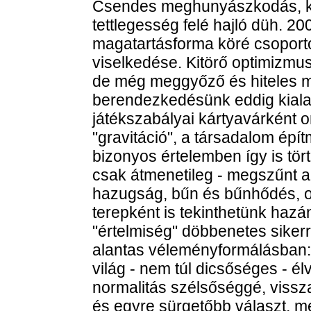
Csendes meghunyászkodás, ki
tettlegesség felé hajló düh. 2
magatartásforma köré csoporto
viselkedése. Kitörő optimizmu
de még meggyőző és hiteles ma
berendezkedésünk eddig kialakí
játékszabályai kártyavárként o
"gravitáció", a társadalom épít
bizonyos értelemben így is tört
csak átmenetileg - megszűnt a
hazugság, bűn és bűnhődés, ok 
terepként is tekinthetünk haz
"értelmiség" döbbenetes siker
alantas véleményformálásban:
világ - nem túl dicsőséges - é
normalitás szélsőséggé, vissza
és egyre sürgetőbb választ, mé