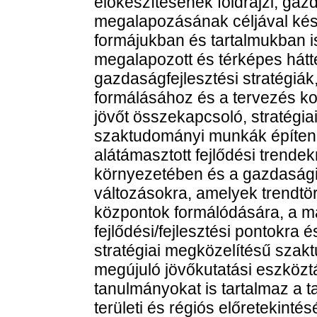
előkészítésének földrajzi, gazd
megalapozásának céljával kés
formájukban és tartalmukban
megalapozott és térképes hátté
gazdaságfejlesztési stratégiák,
formálásához és a tervezés koo
jövőt összekapcsoló, stratégi
szaktudományi munkák építenek
alátámasztott fejlődési trend
környezetében és a gazdasági
változásokra, amelyek trendtör
központok formálódására, a már
fejlődési/fejlesztési pontokra
stratégiai megközelítésű szak
megújuló jövőkutatási eszközt
tanulmányokat is tartalmaz a t
területi és régiós előretekint