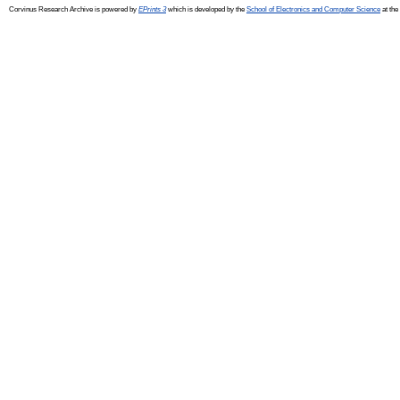
Corvinus Research Archive is powered by
EPrints 3
which is developed by the
School of Electronics and Computer Science
at the