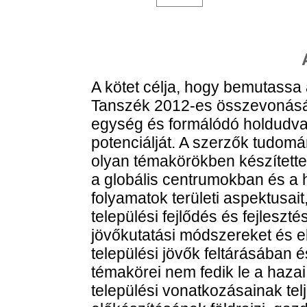
A kötet célja, hogy bemutassa
Tanszék 2012-es összevonásáva
egység és formálódó holdudvara
potenciálját. A szerzők tudomá
olyan témakörökben készített
a globális centrumokban és a
folyamatok területi aspektusait,
települési fejlődés és fejleszté
jövőkutatási módszereket és el
települési jövők feltárásában
témakörei nem fedik le a hazai
települési vonatkozásainak telj