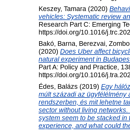
Keszey, Tamara
(2020)
Behavi
vehicles: Systematic review an
Research Part C: Emerging Te
https://doi.org/10.1016/j.trc.2
Bakó, Barna
,
Berezvai, Zombo
(2020)
Does Uber affect bicyc
natural experiment in Budapest:
Part A: Policy and Practice, 13
https://doi.org/10.1016/j.tra.2
Édes, Balázs
(2019)
Egy hálóz
múlt századi az ügyfélélmény
rendszerben, és mit lehetne ta
sector without living networks
system seem to be stacked in th
experience, and what could th