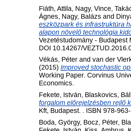
Fiáth, Attila
,
Nagy, Vince
,
Takác
Ágnes
,
Nagy, Balázs
and
Diny
eszközpark és infrastruktúra 
alapon növelő technológia ki
Vezetéstudomány - Budapest M
DOI 10.14267/VEZTUD.2016.
Vékás, Péter
and
van der Vler
(2015)
Improved stochastic opt
Working Paper. Corvinus Unive
Economics.
Fekete, István
,
Blaskovics, Bál
forgalom előrejelzésben rejlő 
Kft, Budapest. . ISBN 978-963
Boda, György
,
Bocz, Péter
,
Bla
Fekete, István
,
Kiss, Ambrus
,