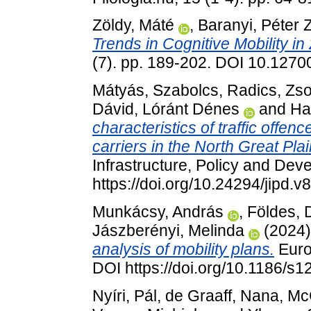
Zöldy, Máté
,
Baranyi, Péter 
Trends in Cognitive Mobility in
(7). pp. 189-202. DOI 10.1270
Mátyás, Szabolcs
,
Radics, Zso
Dávid, Lóránt Dénes
and
Ha
characteristics of traffic offe
carriers in the North Great Pla
Infrastructure, Policy and Dev
https://doi.org/10.24294/jipd.v
Munkácsy, András
,
Földes, 
Jászberényi, Melinda
(2024
analysis of mobility plans.
Euro
DOI https://doi.org/10.1186/s
Nyíri, Pál
,
de Graaff, Nana
,
Mc