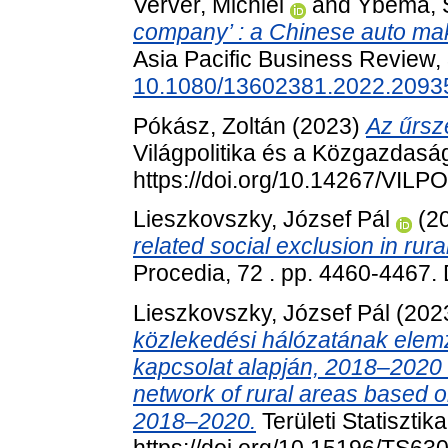
Verver, Michiel
and
Ybema, 
company’ : a Chinese auto mak
Asia Pacific Business Review, 
10.1080/13602381.2022.2093
Pókász, Zoltán
(2023)
Az űrsz
Világpolitika és a Közgazdaság
https://doi.org/10.14267/VILP
Lieszkovszky, József Pál
(2
related social exclusion in rur
Procedia, 72 . pp. 4460-4467.
Lieszkovszky, József Pál
(202
közlekedési hálózatának elem
kapcsolat alapján, 2018–2020 =
network of rural areas based on
2018–2020.
Területi Statisztik