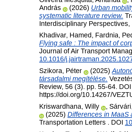
András
(2026)
Urban mobility
systematic literature review.
Tr
Interdisciplinary Perspectives,
Khadivar, Hamed
,
Fardnia, P
Flying safe : The impact of co
Journal of Air Transport Manag
10.1016/j.jairtraman.2025.102
Szikora, Péter
(2025)
Autonó
társadalmi megítélése.
Vezeté
Review, 56 (3). pp. 55-64. DOI
https://doi.org/10.14267/VEZ
Kriswardhana, Willy
,
Sárvári
(2025)
Differences in MaaS 
Transportation Letters . DOI
1