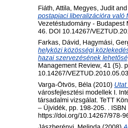
Fiáth, Attila
,
Megyes, Judit
an
postapiaci liberalizációra való
Vezetéstudomány - Budapest M
46. DOI 10.14267/VEZTUD.20
Farkas, Dávid
,
Hagymási, Ger
helyközi közösségi közlekedés
hazai szervezésének lehetősé
Management Review, 41 (5). p
10.14267/VEZTUD.2010.05.0
Varga-Ötvös, Béla
(2010)
Utat
városfejlesztési modellek I. I
társadalmi vizsgálat. TeTT Kö
– Újvidék, pp. 198-205. . ISB
https://doi.org/10.14267/978-
Jászberényi, Melinda
(2008)
A