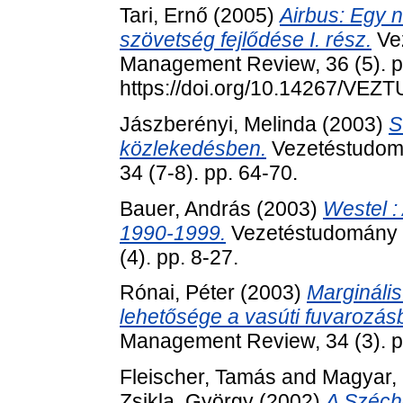
Tari, Ernő
(2005)
Airbus: Egy n
szövetség fejlődése I. rész.
Ve
Management Review, 36 (5). p
https://doi.org/10.14267/VEZ
Jászberényi, Melinda
(2003)
S
közlekedésben.
Vezetéstudom
34 (7-8). pp. 64-70.
Bauer, András
(2003)
Westel 
1990-1999.
Vezetéstudomány 
(4). pp. 8-27.
Rónai, Péter
(2003)
Marginális
lehetősége a vasúti fuvarozás
Management Review, 34 (3). p
Fleischer, Tamás
and
Magyar,
Zsikla, György
(2002)
A Széche