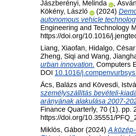
Jászberényi, Melinda
,
Ásvány
Kökény, László
(2024)
Demog
autonomous vehicle technolog
Engineering and Technology 
https://doi.org/10.1016/j.jen
Liang, Xiaofan
,
Hidalgo, César
Zheng, Siqi
and
Wang, Jiangh
urban innovation.
Computers E
DOI
10.1016/j.compenvurbsy
Ács, Balázs
and
Kövesdi, Istv
személyszállítás bevételi-kiadá
arányának alakulása 2007-202
Finance Quarterly, 70 (1). pp.
https://doi.org/10.35551/PFQ
Miklós, Gábor
(2024)
A közép-