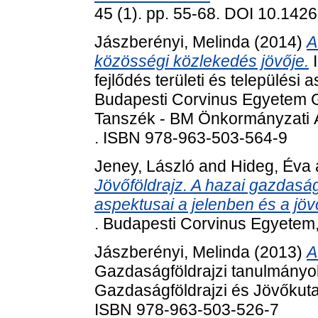
45 (1). pp. 55-68. DOI 10.14
Jászberényi, Melinda
(2014)
A
közösségi közlekedés jövője.
I
fejlődés területi és települési
Budapesti Corvinus Egyetem G
Tanszék - BM Önkormányzati Ál
. ISBN 978-963-503-564-9
Jeney, László
and
Hideg, Éva
Jövőföldrajz. A hazai gazdasági
aspektusai a jelenben és a jö
. Budapesti Corvinus Egyetem
Jászberényi, Melinda
(2013)
A
Gazdaságföldrajzi tanulmány
Gazdaságföldrajzi és Jövőkuta
ISBN 978-963-503-526-7