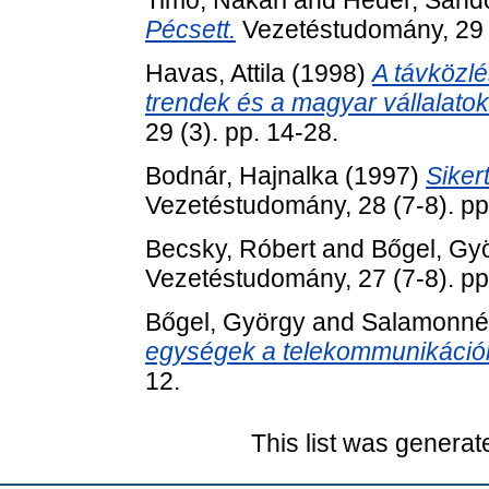
Timo, Nakari
and
Héder, Sánd
Pécsett.
Vezetéstudomány, 29 (
Havas, Attila
(1998)
A távközlé
trendek és a magyar vállalato
29 (3). pp. 14-28.
Bodnár, Hajnalka
(1997)
Siker
Vezetéstudomány, 28 (7-8). pp
Becsky, Róbert
and
Bőgel, Gy
Vezetéstudomány, 27 (7-8). pp
Bőgel, György
and
Salamonné
egységek a telekommunikáció
12.
This list was genera