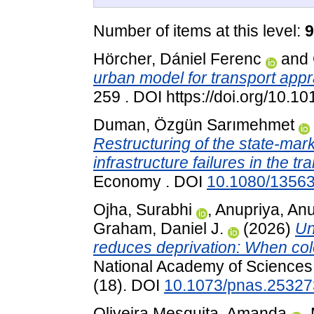
Number of items at this level:
9
Hörcher, Dániel Ferenc
and
urban model for transport appr
259 . DOI https://doi.org/10.1
Duman, Özgün Sarımehmet
Restructuring of the state-mark
infrastructure failures in the tr
Economy . DOI
10.1080/1356
Ojha, Surabhi
,
Anupriya, Anu
Graham, Daniel J.
(2026)
Un
reduces deprivation: When col
National Academy of Sciences 
(18). DOI
10.1073/pnas.2532
Oliveira Mesquita, Amanda
,