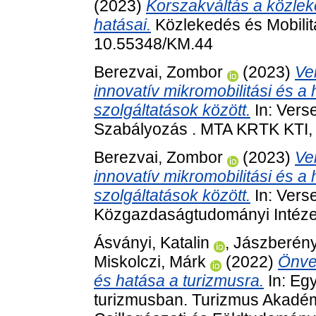
(2023)
Korszakváltás a közle
hatásai.
Közlekedés és Mobilitá
10.55348/KM.44
Berezvai, Zombor
(2023)
Ve
innovatív mikromobilitási és 
szolgáltatások között.
In: Vers
Szabályozás . MTA KRTK KTI, 
Berezvai, Zombor
(2023)
Ve
innovatív mikromobilitási és 
szolgáltatások között.
In: Vers
Közgazdaságtudományi Intézet,
Ásványi, Katalin
,
Jászberény
Miskolczi, Márk
(2022)
Önve
és hatása a turizmusra.
In: Eg
turizmusban. Turizmus Akadém