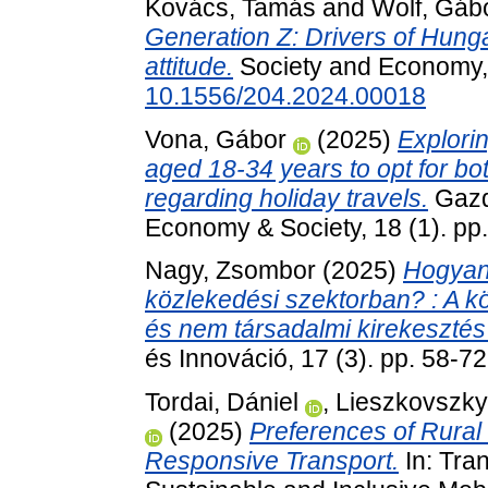
Kovács, Tamás
and
Wolf, Gáb
Generation Z: Drivers of Hunga
attitude.
Society and Economy, 
10.1556/204.2024.00018
Vona, Gábor
(2025)
Explorin
aged 18-34 years to opt for bo
regarding holiday travels.
Gazd
Economy & Society, 18 (1). p
Nagy, Zsombor
(2025)
Hogyan 
közlekedési szektorban? : A k
és nem társadalmi kirekesztés 
és Innováció, 17 (3). pp. 58-7
Tordai, Dániel
,
Lieszkovszky,
(2025)
Preferences of Rura
Responsive Transport.
In: Tra