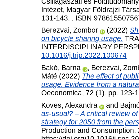
Csillagászati és Földtudomány
Intézet, Magyar Földrajzi Tár
131-143. . ISBN 97861550756
Berezvai, Zombor
(2022)
Sh
on bicycle sharing usage.
TRA
INTERDISCIPLINARY PERSPE
10.1016/j.trip.2022.100674
Bakó, Barna
,
Berezvai, Zom
Máté
(2022)
The effect of publ
usage. Evidence from a natura
Oeconomica, 72 (1). pp. 123-
Köves, Alexandra
and
Bajmó
as-usual? – A critical review of
strategy for 2050 from the per
Production and Consumption, 2
https://doi.org/10.1016/j.spc.