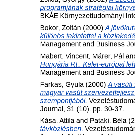
programjának stratégiai környe
BKÁE Környezettudományi Inté
Bokor, Zoltán
(2000)
A jövőkut
különös tekintettel a közlekedé
Management and Business Jour
Mabert, Vincent
,
Márer, Pál
an
Hungária Rt.: Kelet-európai l
Management and Business Journ
Farkas, Gyula
(2000)
A vasúti 
magyar vasút szervezetfejlesz
szempontjából.
Vezetéstudomá
Journal, 31 (10). pp. 30-37.
Kása, Attila
and
Pataki, Béla
(2
távközlésben.
Vezetéstudomán