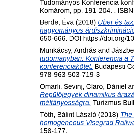
Tudományos Konferencia konfe
Komárom, pp. 191-204. . ISB
Berde, Éva
(2018)
Uber és tax
hagyományos árdiszkrimináció
650-666. DOI https://doi.org/
Munkácsy, András
and
Jászbe
tudományban: Konferencia a 70 
konferenciakötet.
Budapesti Co
978-963-503-719-3
Omarli, Sevinj
,
Claro, Dániel
a
Repülőjegyek dinamikus árazás
méltányosságra.
Turizmus Bulle
Tóth, Bálint László
(2018)
The 
homogeneous Visegrad Railwa
158-177.