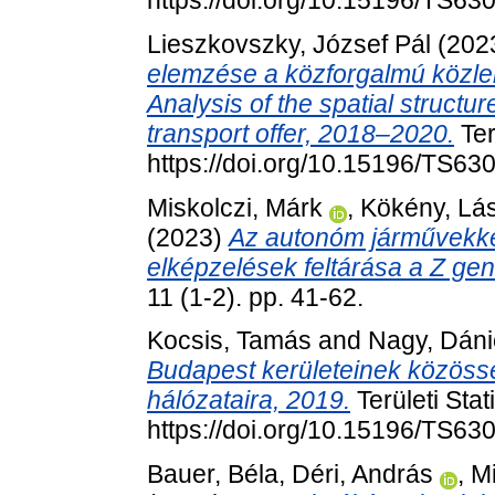
https://doi.org/10.15196/TS63
Lieszkovszky, József Pál
(202
elemzése a közforgalmú közlek
Analysis of the spatial structu
transport offer, 2018–2020.
Ter
https://doi.org/10.15196/TS63
Miskolczi, Márk
,
Kökény, Lá
(2023)
Az autonóm járművekkel
elképzelések feltárása a Z ge
11 (1-2). pp. 41-62.
Kocsis, Tamás
and
Nagy, Dánie
Budapest kerületeinek közössé
hálózataira, 2019.
Területi Stat
https://doi.org/10.15196/TS63
Bauer, Béla
,
Déri, András
,
Mi