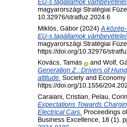
EU-s tagállamok vámbevételei 
magyarországi Stratégiai Füzet
10.32976/stratfuz.2024.6
Miklós, Gábor
(2024)
A közép-
EU-s tagállamok vámbevételei 
magyarországi Stratégiai Füzet
https://doi.org/10.32976/stratf
Kovács, Tamás
and
Wolf, G
Generation Z : Drivers of Hung
attitude.
Society and Economy 
https://doi.org/10.1556/204.2
Caraiani, Cristian
,
Pelau, Cori
Expectations Towards Charging
Electrical Cars.
Proceedings of
Business Excellence, 18 (1). 