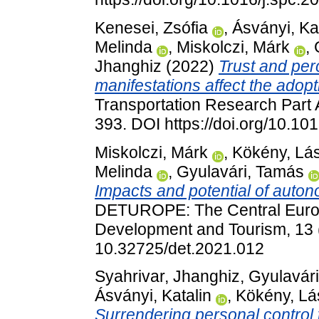
Kenesei, Zsófia
,
Ásványi, Ka
Melinda
,
Miskolczi, Márk
,
Jhanghiz
(2022)
Trust and per
manifestations affect the adop
Transportation Research Part A
393. DOI https://doi.org/10.101
Miskolczi, Márk
,
Kökény, Lá
Melinda
,
Gyulavári, Tamás
Impacts and potential of auton
DETUROPE: The Central Europ
Development and Tourism, 13 (
10.32725/det.2021.012
Syahrivar, Jhanghiz
,
Gyulavár
Ásványi, Katalin
,
Kökény, Lá
Surrendering personal control 