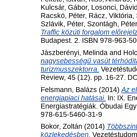
Kulcsár, Gábor
,
Losonci, Dávi
Racskó, Péter
,
Rácz, Viktória
,
Szlávik, Péter
,
Szontágh, Péte
Traffic közúti forgalom előrejel
Budapest. 2. ISBN 978-963-5
Jászberényi, Melinda
and
Holc
nagysebességű vasút térhódít
turizmusszektorra.
Vezetéstud
Review, 45 (12). pp. 16-27. 
Felsmann, Balázs
(2014)
Az e
energiapiaci hatásai.
In: IX. En
Energiastratégiák. Óbudai Egy
978-615-5460-31-9
Bokor, Zoltán
(2014)
Többszint
közlekedésben.
Vezetéstudom