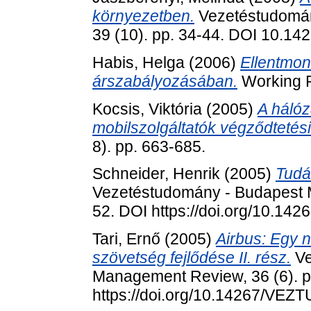
környezetben.
Vezetéstudomán
39 (10). pp. 34-44. DOI 10.1
Habis, Helga
(2006)
Ellentmon
árszabályozásában.
Working P
Kocsis, Viktória
(2005)
A hálóz
mobilszolgáltatók végződtetési 
8). pp. 663-685.
Schneider, Henrik
(2005)
Tudá
Vezetéstudomány - Budapest M
52. DOI https://doi.org/10.1
Tari, Ernő
(2005)
Airbus: Egy n
szövetség fejlődése II. rész.
Ve
Management Review, 36 (6). p
https://doi.org/10.14267/VEZ