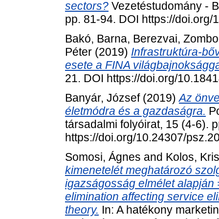
sectors?
Vezetéstudomány - B
pp. 81-94. DOI https://doi.or
Bakó, Barna
,
Berezvai, Zombo
Péter
(2019)
Infrastruktúra-bő
esete a FINA világbajnokságga
21. DOI https://doi.org/10.18
Banyár, József
(2019)
Az önve
életmódra és a gazdaságra.
Po
társadalmi folyóirat, 15 (4-6).
https://doi.org/10.24307/psz.
Somosi, Ágnes
and
Kolos, Kri
kimenetelét meghatározó szolg
igazságosság elmélet alapján 
elimination affecting service e
theory.
In: A hatékony market