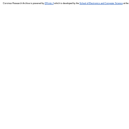
Corvinus Research Archive is powered by
EPrints 3
which is developed by the
School of Electronics and Computer Science
at the