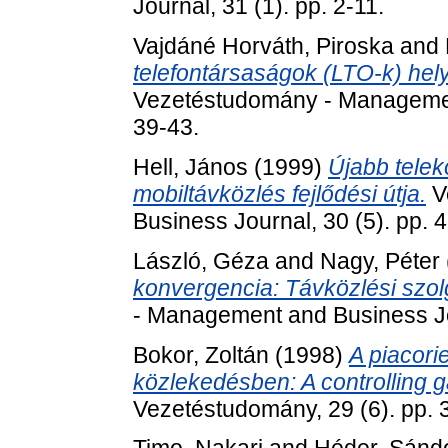
Journal, 31 (1). pp. 2-11.
Vajdáné Horváth, Piroska
and
telefontársaságok (LTO-k) he
Vezetéstudomány - Management
39-43.
Hell, János
(1999)
Újabb tele
mobiltávközlés fejlődési útja.
V
Business Journal, 30 (5). pp. 
László, Géza
and
Nagy, Péter
konvergencia: Távközlési szol
- Management and Business Jou
Bokor, Zoltán
(1998)
A piacori
közlekedésben: A controlling 
Vezetéstudomány, 29 (6). pp. 