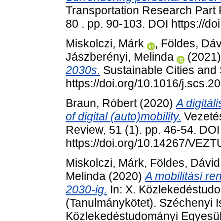
Transportation Research Part 
80 . pp. 90-103. DOI https://do
Miskolczi, Márk
,
Földes, Dáv
Jászberényi, Melinda
(2021
2030s.
Sustainable Cities and 
https://doi.org/10.1016/j.scs.
Braun, Róbert
(2020)
A digitál
of digital (auto)mobility.
Vezeté
Review, 51 (1). pp. 46-54. DOI
https://doi.org/10.14267/VEZ
Miskolczi, Márk
,
Földes, Dávid
Melinda
(2020)
A mobilitási r
2030-ig.
In: X. Közlekedéstud
(Tanulmánykötet). Széchenyi 
Közlekedéstudományi Egyesül