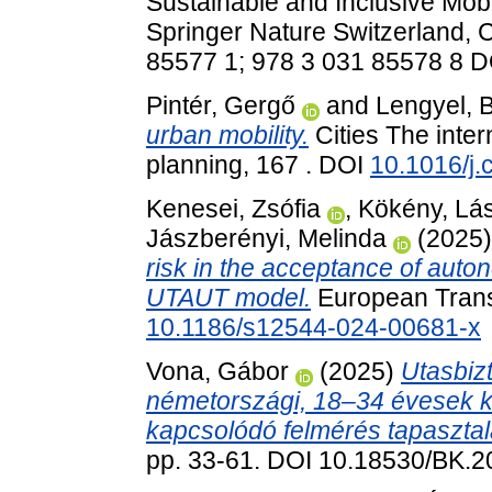
Sustainable and Inclusive Mobili
Springer Nature Switzerland, 
85577 1; 978 3 031 85578 8 
Pintér, Gergő
and
Lengyel, 
urban mobility.
Cities The inter
planning, 167 . DOI
10.1016/j.
Kenesei, Zsófia
,
Kökény, Lá
Jászberényi, Melinda
(2025
risk in the acceptance of auto
UTAUT model.
European Trans
10.1186/s12544-024-00681-x
Vona, Gábor
(2025)
Utasbizt
németországi, 18–34 évesek k
kapcsolódó felmérés tapasztala
pp. 33-61. DOI 10.18530/BK.2