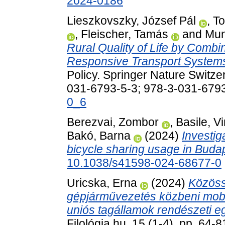
2024-0186
Lieszkovszky, József Pál
,
To
,
Fleischer, Tamás
and
Mun
Rural Quality of Life by Combi
Responsive Transport System
Policy. Springer Nature Switze
031-6793-5-3; 978-3-031-679
0_6
Berezvai, Zombor
,
Basile, V
Bakó, Barna
(2024)
Investig
bicycle sharing usage in Buda
10.1038/s41598-024-68677-0
Uricska, Erna
(2024)
Közöss
gépjárművezetés közbeni mobil
uniós tagállamok rendészeti e
Filológia.hu, 15 (1-4). pp. 64-