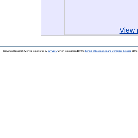
View 
Corvinus Research Archive is powered by
EPrints 3
which is developed by the
School of Electronics and Computer Science
at the