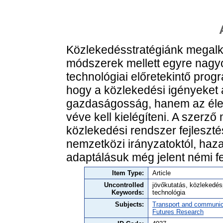
Közlekedésstratégiánk megalk
módszerek mellett egyre nagyo
technológiai előretekintő pro
hogy a közlekedési igényeket
gazdaságosság, hanem az élet
véve kell kielégíteni. A szerző
közlekedési rendszer fejleszté
nemzetközi irányzatoktól, haz
adaptálásuk még jelent némi fe
Item Type:
Article
Uncontrolled
jövőkutatás, közlekedés
Keywords:
technológia
Subjects:
Transport and communic
Futures Research