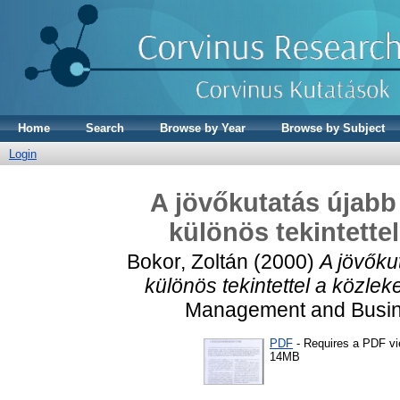
Home
Search
Browse by Year
Browse by Subject
Login
A jövőkutatás újabb
különös tekintette
Bokor, Zoltán
(2000)
A jövőku
különös tekintettel a közlek
Management and Busines
PDF
- Requires a PDF v
14MB