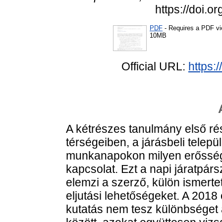
https://doi.
PDF
- Requires a PDF v
10MB
Official URL:
https:
A kétrészes tanulmány első rés
térségeiben, a járásbeli telep
munkanapokon milyen erősség
kapcsolat. Ezt a napi járatpá
elemzi a szerző, külön ismerte
eljutási lehetőségeket. A 2018
kutatás nem tesz különbséget 