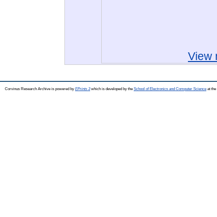
View 
Corvinus Research Archive is powered by
EPrints 3
which is developed by the
School of Electronics and Computer Science
at the