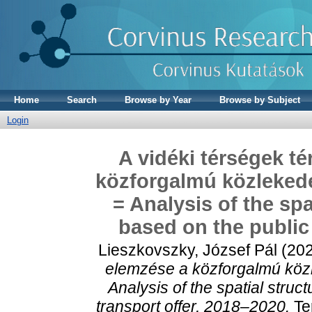
Home
Search
Browse by Year
Browse by Subject
Login
A vidéki térségek t
közforgalmú közlekedés
= Analysis of the spa
based on the public
Lieszkovszky, József Pál
(20
elemzése a közforgalmú közl
Analysis of the spatial struc
transport offer, 2018–2020.
Ter