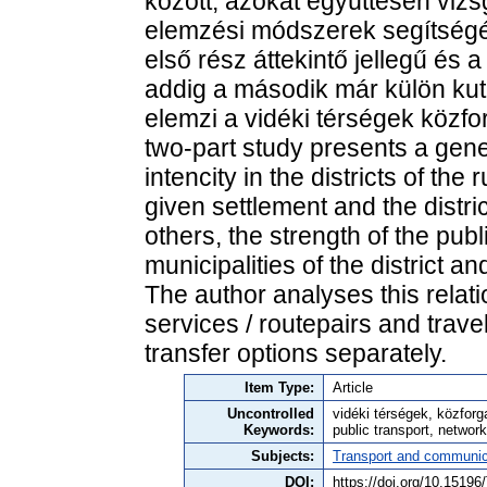
között, azokat együttesen viz
elemzési módszerek segítségév
első rész áttekintő jellegű és 
addig a második már külön ku
elemzi a vidéki térségek közf
two-part study presents a gene
intencity in the districts of the
given settlement and the distr
others, the strength of the pub
municipalities of the district a
The author analyses this relat
services / routepairs and trave
transfer options separately.
Item Type:
Article
Uncontrolled
vidéki térségek, közfor
Keywords:
public transport, networ
Subjects:
Transport and communic
DOI:
https://doi.org/10.1519