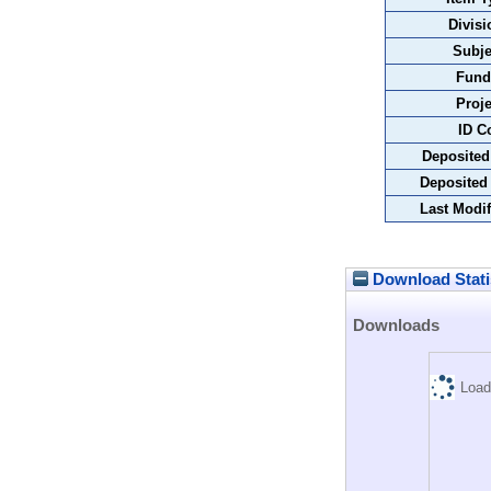
Divisi
Subje
Fund
Proje
ID C
Deposited
Deposited
Last Modif
Download Stati
Downloads
Load