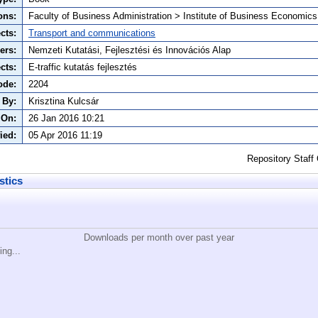
ons:
Faculty of Business Administration > Institute of Business Economics
cts:
Transport and communications
ers:
Nemzeti Kutatási, Fejlesztési és Innovációs Alap
cts:
E-traffic kutatás fejlesztés
ode:
2204
 By:
Krisztina Kulcsár
 On:
26 Jan 2016 10:21
ied:
05 Apr 2016 11:19
Repository Staff
stics
Downloads per month over past year
ing...