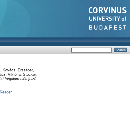
s
,
Kovács, Erzsébet
,
ácz, Viktória
,
Stocker,
úti forgalom előrejelző
 Reader