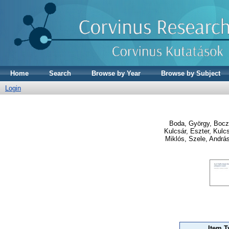
Home
Search
Browse by Year
Browse by Subject
Login
Boda, György
,
Bocz
Kulcsár, Eszter
,
Kulcs
Miklós
,
Szele, Andrá
Item T