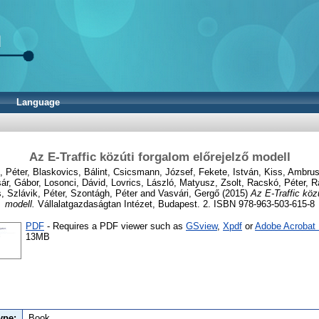
Language
Az E-Traffic közúti forgalom előrejelző modell
, Péter
,
Blaskovics, Bálint
,
Csicsmann, József
,
Fekete, István
,
Kiss, Ambru
ár, Gábor
,
Losonci, Dávid
,
Lovrics, László
,
Matyusz, Zsolt
,
Racskó, Péter
,
R
s
,
Szlávik, Péter
,
Szontágh, Péter
and
Vasvári, Gergő
(2015)
Az E-Traffic köz
modell.
Vállalatgazdaságtan Intézet, Budapest. 2. ISBN 978-963-503-615-8
PDF
- Requires a PDF viewer such as
GSview
,
Xpdf
or
Adobe Acrobat
13MB
ype:
Book