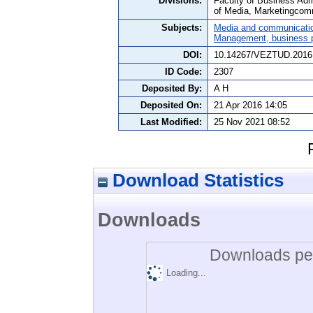
Divisions:
Faculty of Business Adm
of Media, Marketingcom
Subjects:
Media and communicati
Management, business po
DOI:
10.14267/VEZTUD.2016
ID Code:
2307
Deposited By:
A H
Deposited On:
21 Apr 2016 14:05
Last Modified:
25 Nov 2021 08:52
Download Statistics
Downloads
Downloads per
Loading...