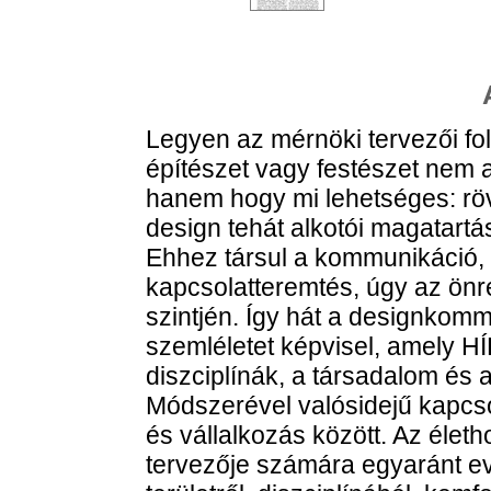
Legyen az mérnöki tervezői fo
építészet vagy festészet nem a
hanem hogy mi lehetséges: röv
design tehát alkotói magatartá
Ehhez társul a kommunikáció, a 
kapcsolatteremtés, úgy az önr
szintjén. Így hát a designkom
szemléletet képvisel, amely H
diszciplínák, a társadalom és 
Módszerével valósidejű kapcsol
és vállalkozás között. Az életh
tervezője számára egyaránt evi