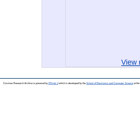
View 
Corvinus Research Archive is powered by
EPrints 3
which is developed by the
School of Electronics and Computer Science
at the