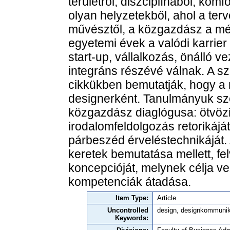
területről, diszciplínából, kom
olyan helyzetekből, ahol a ter
művésztől, a közgazdász a mé
egyetemi évek a valódi karrier 
start-up, vállalkozás, önálló ve
integráns részévé válnak. A sz
cikkükben bemutatják, hogy a
designerként. Tanulmányuk sz
közgazdász diaglógusa: ötvöz
irodalomfeldolgozás retorikáját
párbeszéd érveléstechnikáját. 
keretek bemutatása mellett, f
koncepcióját, melynek célja ve
kompetenciák átadása.
Item Type:
Article
Uncontrolled
design, designkommunik
Keywords: