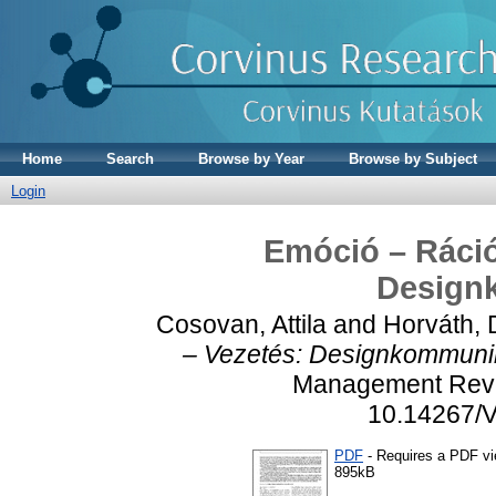
Home
Search
Browse by Year
Browse by Subject
Login
Emóció – Ráció
Design
Cosovan, Attila
and
Horváth, 
– Vezetés: Designkommuni
Management Revie
10.14267/
PDF
- Requires a PDF v
895kB