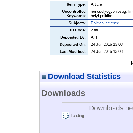
Item Type:
Article
Uncontrolled
női esélyegyenlőség, krit
Keywords:
helyi politika
Subjects:
Political science
ID Code:
2380
Deposited By:
A H
Deposited On:
24 Jun 2016 13:08
Last Modified:
24 Jun 2016 13:08
Download Statistics
Downloads
Downloads per
Loading...