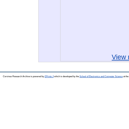
View 
Corvinus Research Archive is powered by
EPrints 3
which is developed by the
School of Electronics and Computer Science
at the