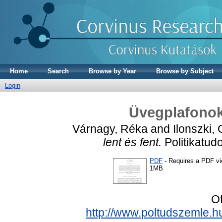
Home
Search
Browse by Year
Browse by Subject
Login
Üvegplafonok.
Várnagy, Réka
and
Ilonszki, 
lent és fent.
Politikatud
PDF
- Requires a PDF v
1MB
Of
http://www.poltudszemle.