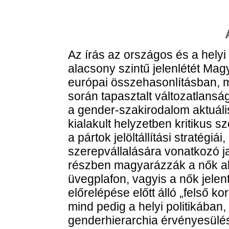
Az írás az országos és a helyi 
alacsony szintű jelenlétét Ma
európai összehasonlításban, mi
során tapasztalt változatlans
a gender-szakirodalom aktuáli
kialakult helyzetben kritikus s
a pártok jelöltállítási stratégi
szerepvállalására vonatkozó ja
részben magyarázzák a nők ala
üvegplafon, vagyis a nők jelent
előrelépése előtt álló „felső 
mind pedig a helyi politikában,
genderhierarchia érvényesülé