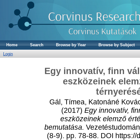
Home
Search
Browse by Year
Browse by Subject
Login
Egy innovatív, finn v
eszközeinek elemz
térnyerés
Gál, Tímea
,
Katonáné Kovác
(2017)
Egy innovatív, fi
eszközeinek elemző érté
bemutatása.
Vezetéstudomány
(8-9). pp. 78-88. DOI https: