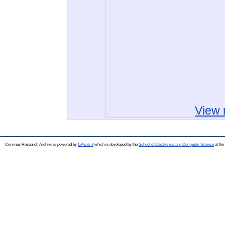
View 
Corvinus Research Archive is powered by
EPrints 3
which is developed by the
School of Electronics and Computer Science
at the