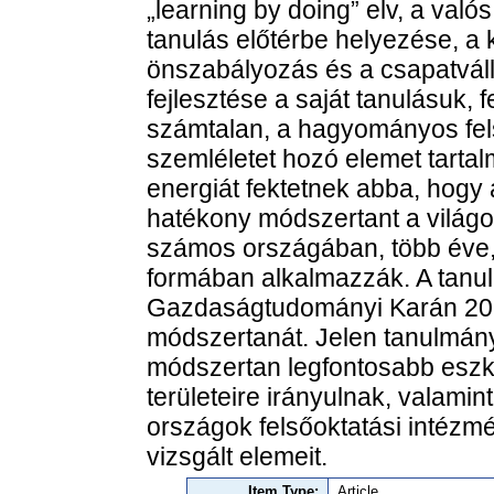
„learning by doing” elv, a valós
tanulás előtérbe helyezése, a 
önszabályozás és a csapatváll
fejlesztése a saját tanulásuk, 
számtalan, a hagyományos fels
szemléletet hozó elemet tartal
energiát fektetnek abba, hogy 
hatékony módszertant a világo
számos országában, több éve,
formában alkalmazzák. A tanu
Gazdaságtudományi Karán 20
módszertanát. Jelen tanulmány
módszertan legfontosabb eszkö
területeire irányulnak, valami
országok felsőoktatási intéz
vizsgált elemeit.
Item Type:
Article