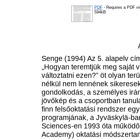
PDF
- Requires a PDF v
594kB
Senge (1994) Az 5. alapelv cí
„Hogyan teremtjük meg saját v
változtatni ezen?” öt olyan te
nélkül nem lennének sikeresek.
gondolkodás, a személyes irány
jövőkép és a csoportban tanulás
finn felsőoktatási rendszer egyi
programjának, a Jyväskylä-ban
Sciences-en 1993 óta működő
Academy) oktatási módszertan