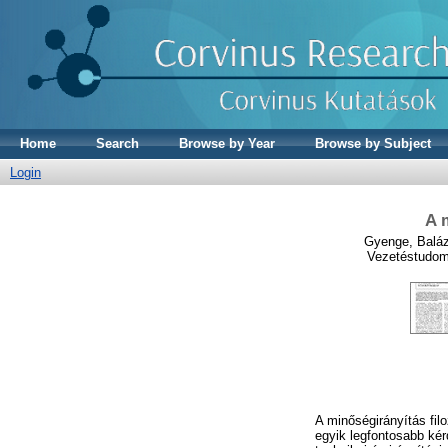
Home
Search
Browse by Year
Browse by Subject
Login
A 
Gyenge, Balá
Vezetéstudom
A minőségirányítás fil
egyik legfontosabb kér