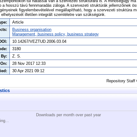
i szempontokon túl hatással van a szervezeti struktúrára is. A minőségügy ma
b a hosszú távú fennmaradás záloga. A szervezeti struktúrák jellemzőinek ö
gényeinek figyelembevételével megállapítható, hogy a szervezeti struktúra 
lhelyezését illetően integrált szemléletre van szükségünk.
ype:
Article
cts:
Business organisation
Management, business policy, business strategy
DOI:
10.14267/VEZTUD.2006.03.04
ode:
3180
 By:
Z. S.
 On:
28 Nov 2017 12:33
ied:
30 Apr 2021 09:12
Repository Staff
stics
Downloads per month over past year
ing...