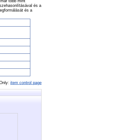
 már több mint
sszehasonlításával és a
megformálását és a
 Only:
item control page