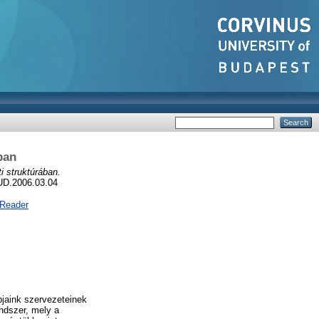
ban
i struktúrában.
UD.2006.03.04
 Reader
pjaink szervezeteinek
ndszer, mely a