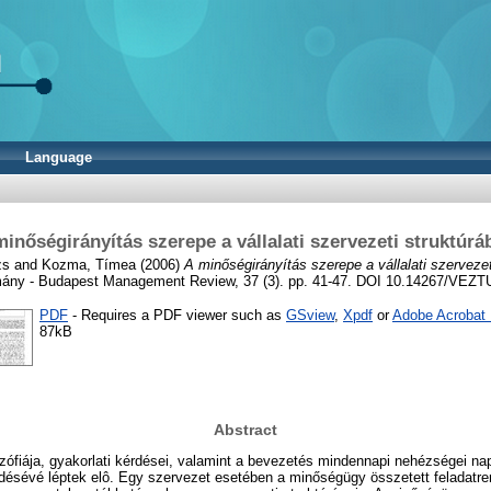
Language
minőségirányítás szerepe a vállalati szervezeti struktúrá
zs
and
Kozma, Tímea
(2006)
A minőségirányítás szerepe a vállalati szervezet
ány - Budapest Management Review, 37 (3). pp. 41-47. DOI 10.14267/VEZT
PDF
- Requires a PDF viewer such as
GSview
,
Xpdf
or
Adobe Acrobat
87kB
Abstract
ozófiája, gyakorlati kérdései, valamint a bevezetés mindennapi nehézségei na
désévé léptek elô. Egy szervezet esetében a minőségügy összetett feladatre