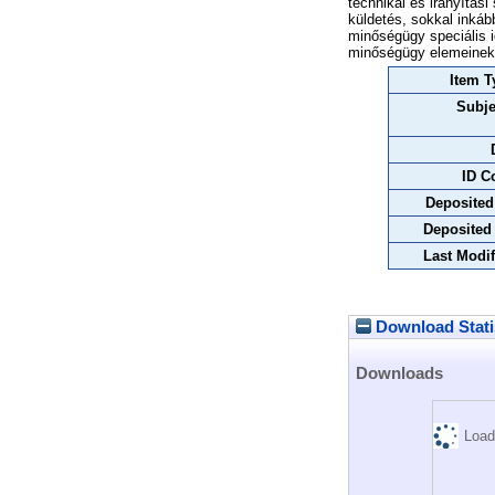
technikai és irányítás
küldetés, sokkal inkáb
minőségügy speciális i
minőségügy elemeinek e
Item T
Subje
ID C
Deposited
Deposited
Last Modif
Download Stati
Downloads
Load