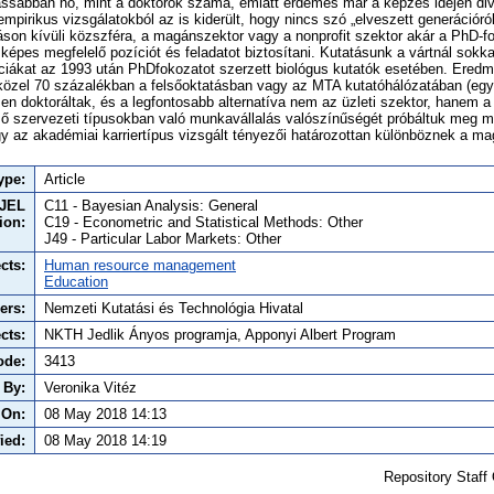
sabban nő, mint a doktorok száma, emiatt érdemes már a képzés idején diver
mpirikus vizsgálatokból az is kiderült, hogy nincs szó „elveszett generációról”
áson kívüli közszféra, a magánszektor vagy a nonprofit szektor akár a PhD-f
épes megfelelő pozíciót és feladatot biztosítani. Kutatásunk a vártnál sokkal
ciákat az 1993 után PhDfokozatot szerzett biológus kutatók esetében. Eredm
zel 70 százalékban a felsőoktatásban vagy az MTA kutatóhálózatában (együ
sen doktoráltak, és a legfontosabb alternatíva nem az üzleti szektor, hanem a
ő szervezeti típusokban való munkavállalás valószínűségét próbáltuk meg mo
hogy az akadémiai karriertípus vizsgált tényezői határozottan különböznek a 
ype:
Article
JEL
C11 - Bayesian Analysis: General
tion:
C19 - Econometric and Statistical Methods: Other
J49 - Particular Labor Markets: Other
cts:
Human resource management
Education
ers:
Nemzeti Kutatási és Technológia Hivatal
cts:
NKTH Jedlik Ányos programja, Apponyi Albert Program
ode:
3413
 By:
Veronika Vitéz
 On:
08 May 2018 14:13
ied:
08 May 2018 14:19
Repository Staff