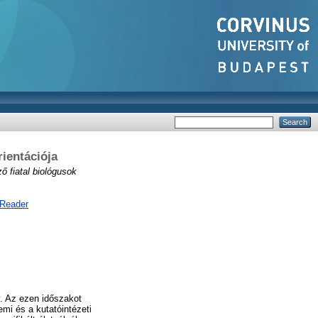
ientációja
 fiatal biológusok
 Reader
v. Az ezen időszakot
emi és a kutatóintézeti