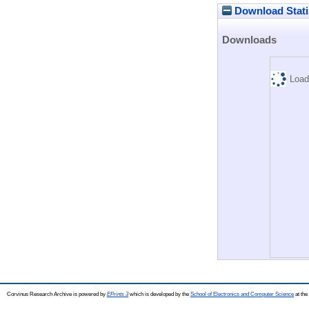
Download Stati
Downloads
Load
Corvinus Research Archive is powered by
EPrints 3
which is developed by the
School of Electronics and Computer Science
at the