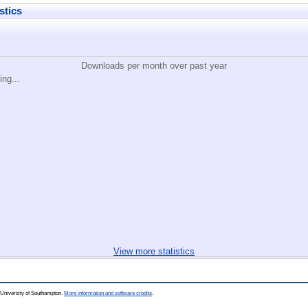
stics
Downloads per month over past year
ing...
View more statistics
 University of Southampton.
More information and software credits
.