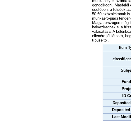
munkahelyek száma las
gondolkodni. Másfelől e
esetében: a felsőoktat
50-60 százalékának is k
munkaerő-piaci tenden
Magyarországon még kö
helyezkednek el a fris
választása. A különböz
ellenére jól látható, 
típuséitól.
Item T
classifica
Subje
Fund
Proje
ID C
Deposited
Deposited
Last Modif