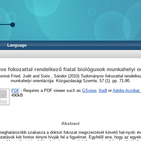
Language
s fokozattal rendelkező fiatal biológusok munkahelyi or
niné Fried, Judit
and
Soós , Sándor
(2010)
Tudományos fokozattal rendelkező
munkahelyi orientációja.
Közgazdasági Szemle, 57 (1). pp. 71-90.
PDF
- Requires a PDF viewer such as
GSview
,
Xpdf
or
Adobe Acrobat
490kB
Abstract
egmeghatározóbb szakasza a doktori fokozat megszerzését követő hat-nyolc é
atások két fontos tényre hívják fel a figyelmet. Egyfelől arra, hogy az egyet