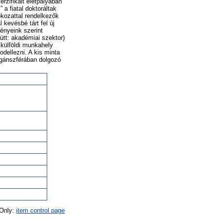
zifikált életpályában
 a fiatal doktoráltak
okozattal rendelkezők
 kevésbé tárt fel új
ényeink szerint
tt: akadémiai szektor)
 külföldi munkahely
dellezni. A kis minta
magánszférában dolgozó
 Only:
item control page