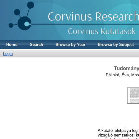
Home
Search
Browse by Year
Browse by Subject
Login
Tudományo
Pálinkó, Éva
,
Moso
A kutatói életpálya l
vizsgáló nemzetközi kut