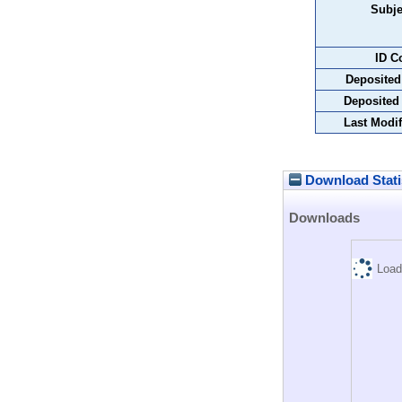
Subje
ID C
Deposited
Deposited
Last Modif
Download Stati
Downloads
Load