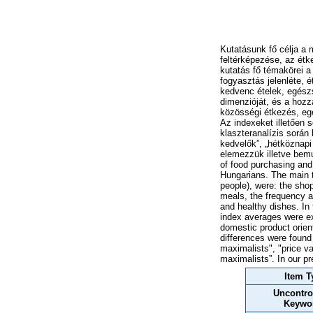
Kutatásunk fő célja a 
feltérképezése, az étk
kutatás fő témakörei a
fogyasztás jelenléte, 
kedvenc ételek, egész
dimenzióját, és a hozz
közösségi étkezés, eg
Az indexeket illetően 
klaszteranalízis során 
kedvelők”, „hétköznap
elemezzük illetve bemu
of food purchasing and
Hungarians. The main t
people), were: the sho
meals, the frequency a
and healthy dishes. In
index averages were e
domestic product orienta
differences were found 
maximalists", "price va
maximalists”. In our p
Item T
Uncontro
Keywo