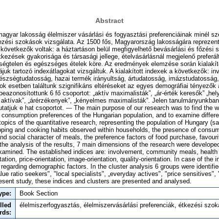
Abstract
magyar lakosság élelmiszer vásárlási és fogyasztási preferenciáinak minél s
ezési szokások vizsgálata. Az 1500 fős, Magyarország lakosságára reprezenta
 következők voltak: a háztartáson belül megfigyelhető bevásárlási és főzési
étkezések gyakorisága és társasági jellege, ételvásárlásnál megjelenő preferá
ségtelen és egészséges ételek köre. Az eredmények elemzése során kialakíto
ájuk tartozó indexátlagokat vizsgáltuk. A kialakított indexek a következők: i
észségtudatosság, hazai termék irányultság, ártudatosság, imázstudatosság
sok esetben találtunk szignifikáns eltéréseket az egyes demográfiai tényezők a
beazonosítottunk 6 fő csoportot: „aktív maximalisták”, „ár-érték keresők” „hel
i aktívak”, „árérzékenyek”, „kényelmes maximalisták”. Jelen tanulmányunkban
tatjuk e hat csoportot. --- The main purpose of our research was to find the 
 consumption preferences of the Hungarian population, and to examine differ
opics of the quantitative research, representing the population of Hungary (s
pping and cooking habits observed within households, the presence of consu
nd social character of meals, the preference factors of food purchase, favouri
 the analysis of the results, 7 main dimensions of the research were develope
xamined. The established indices are: involvement, community meals, healt
tion, price-orientation, image-orientation, quality-orientation. In case of the i
regarding demographic factors. In the cluster analysis 6 groups were identifie
lue ratio seekers", "local specialists", „everyday actives", "price sensitives",
resent study, these indices and clusters are presented and analysed.
ype:
Book Section
lled
élelmiszerfogyasztás, élelmiszervásárlási preferenciák, étkezési szo
rds: