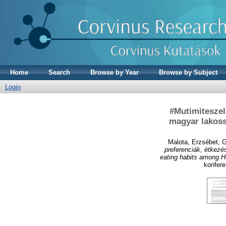
Home
Search
Browse by Year
Browse by Subject
Login
#Mutimiteszel:
magyar lakoss
Malota, Erzsébet
,
G
preferenciák, étkez
eating habits among 
konfere