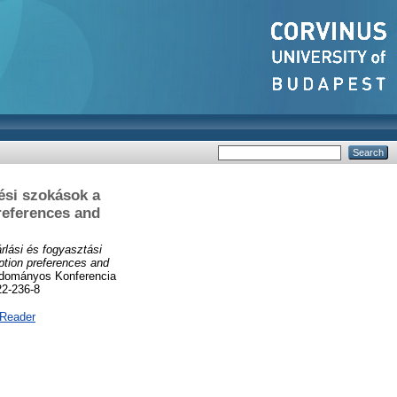
zési szokások a
references and
rlási és fogyasztási
tion preferences and
dományos Konferencia
22-236-8
 Reader