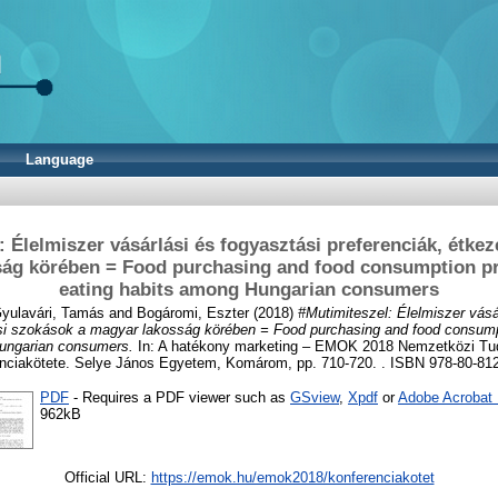
Language
 Élelmiszer vásárlási és fogyasztási preferenciák, étke
ág körében = Food purchasing and food consumption p
eating habits among Hungarian consumers
yulavári, Tamás
and
Bogáromi, Eszter
(2018)
#Mutimiteszel: Élelmiszer vásá
ési szokások a magyar lakosság körében = Food purchasing and food consump
Hungarian consumers.
In: A hatékony marketing – EMOK 2018 Nemzetközi Tu
nciakötete. Selye János Egyetem, Komárom, pp. 710-720. . ISBN 978-80-81
PDF
- Requires a PDF viewer such as
GSview
,
Xpdf
or
Adobe Acrobat
962kB
Official URL:
https://emok.hu/emok2018/konferenciakotet