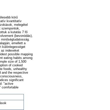
zélesebb körű
tív kvantitatív
 szokások, melegétel
lt szempontok,
ttuk a kutatás 7 fő
nvolvement (bevonódás),
, minőségtudatosság.
lapján, emellett a
yi különlegességet
 az indexeket
widest possible mapping
ent eating habits among
ample size of 1,500
mption of cooked
te foods, unhealthy
d and the respective
h consciousness,
ndices significant
d: "active
 " comfortable
kások