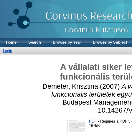
Home
Search
Browse by Year
Browse by Subject
Login
A vállalati siker l
funkcionális terü
Demeter, Krisztina
(2007)
A v
funkcionális területek együ
Budapest Management R
10.14267/
PDF
- Requires a PDF v
167kB