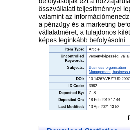
befolyásolják ezt a hozzájárul
összvállalati teljesítménnyel
valamint az információmenedzs
a pénzügy és a marketing befol
vállalatméret, a tulajdonos kil
képes leginkább befolyásolni.
Item Type:
Article
Uncontrolled
versenyképesség, vállal
Keywords:
Subjects:
Business organisation
Management, business po
DOI:
10.14267/VEZTUD.2007
ID Code:
3962
Deposited By:
Z. S.
Deposited On:
18 Feb 2019 17:44
Last Modified:
13 Apr 2021 13:52