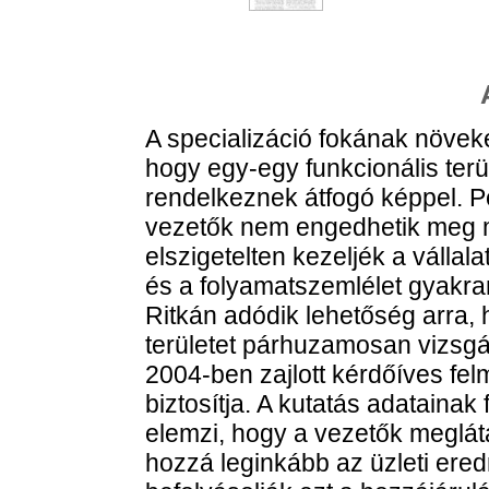
A specializáció fokának növe
hogy egy-egy funkcionális terül
rendelkeznek átfogó képpel. Pe
vezetők nem engedhetik meg 
elszigetelten kezeljék a vállal
és a folyamatszemlélet gyakran
Ritkán adódik lehetőség arra, 
területet párhuzamosan vizsg
2004-ben zajlott kérdőíves fel
biztosítja. A kutatás adataina
elemzi, hogy a vezetők meglátá
hozzá leginkább az üzleti er