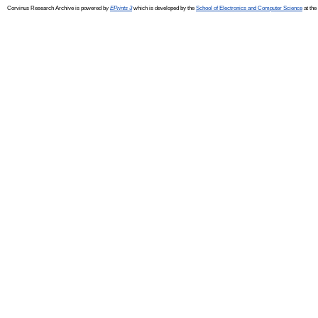
Corvinus Research Archive is powered by
EPrints 3
which is developed by the
School of Electronics and Computer Science
at the