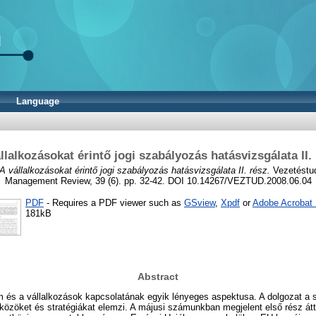
Language
llalkozásokat érintő jogi szabályozás hatásvizsgálata II.
A vállalkozásokat érintő jogi szabályozás hatásvizsgálata II. rész.
Vezetéstu
Management Review, 39 (6). pp. 32-42. DOI 10.14267/VEZTUD.2008.06.04
PDF
- Requires a PDF viewer such as
GSview
,
Xpdf
or
Adobe Acrobat
181kB
Abstract
m és a vállalkozások kapcsolatának egyik lényeges aspektusa. A dolgozat a
közöket és stratégiákat elemzi. A májusi számunkban megjelent első rész áttek