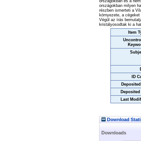
országokban és a nemz
országokban milyen hat
részben ismerteti a Vi
környezete, a cégeket 
Végül az írás bemutatj
kristályosodtak ki a h
Item T
Uncontro
Keywo
Subje
ID C
Deposited
Deposited
Last Modif
Download Stati
Downloads