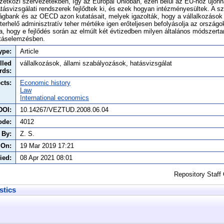
etközi szervezetekben, így az Európai Unióban, ezen belül az EU-hoz újonn
ásvizsgálati rendszerek fejlődtek ki, és ezek hogyan intézményesültek. A s
lágbank és az OECD azon kutatásait, melyek igazolták, hogy a vállalkozások
terhelő adminisztratív teher mértéke igen erőteljesen befolyásolja az orszá
a, hogy e fejlődés során az elmúlt két évtizedben milyen általános módszert
atáselemzésben.
ype:
Article
lled
vállalkozások, állami szabályozások, hatásvizsgálat
rds:
cts:
Economic history
Law
International economics
DOI:
10.14267/VEZTUD.2008.06.04
ode:
4012
 By:
Z. S.
 On:
19 Mar 2019 17:21
ied:
08 Apr 2021 08:01
Repository Staff
stics