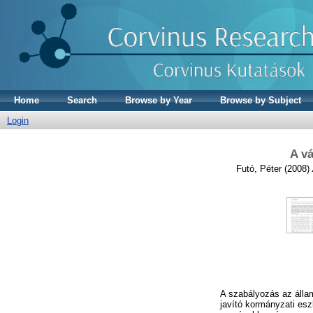
Home
Search
Browse by Year
Browse by Subject
Login
A vá
Futó, Péter
(2008)
A szabályozás az álla
javító kormányzati esz