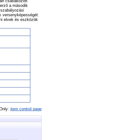
an csatlakozott
zerző a második
 szabályozási
gok versenyképességét.
ani elvek és eszközök
 Only:
item control page