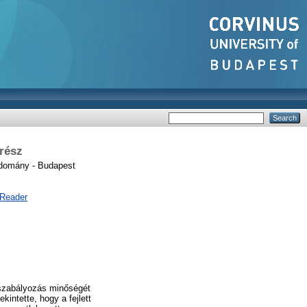
 rész
domány - Budapest
 Reader
 szabályozás minőségét
intette, hogy a fejlett