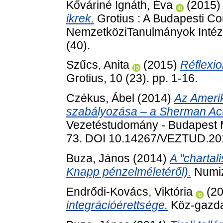
Kőváriné Ignáth, Éva
(2015
ikrek.
Grotius : A Budapesti C
NemzetköziTanulmányok Intéz
(40).
Szűcs, Anita
(2015)
Réflexio
Grotius, 10 (23). pp. 1-16.
Czékus, Ábel
(2014)
Az Amerik
szabályozása – a Sherman Act-t
Vezetéstudomány - Budapest M
73. DOI 10.14267/VEZTUD.20
Buza, János
(2014)
A "chartal
Knapp pénzelméletéről).
Numiz
Endrődi-Kovács, Viktória
(2
integrációérettsége.
Köz-gazdas