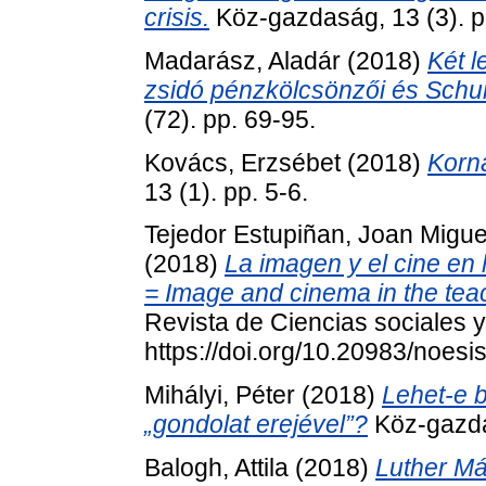
crisis.
Köz-gazdaság, 13 (3). p
Madarász, Aladár
(2018)
Két l
zsidó pénzkölcsönzői és Schu
(72). pp. 69-95.
Kovács, Erzsébet
(2018)
Korn
13 (1). pp. 5-6.
Tejedor Estupiñan, Joan Migue
(2018)
La imagen y el cine en
= Image and cinema in the teac
Revista de Ciencias sociales 
https://doi.org/10.20983/noesi
Mihályi, Péter
(2018)
Lehet-e b
„gondolat erejével”?
Köz-gazdas
Balogh, Attila
(2018)
Luther Má