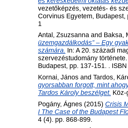
és kereskedelmi oktatás kezde
vezetőképzés, vezetés- és sz
Corvinus Egyetem, Budapest, 
1
Antal, Zsuzsanna
and
Baksa, 
üzemgazdálkodás” – Egy gyakor
számára.
In: A 20. századi ma
szervezéstudomány története.
Budapest, pp. 137-151. . ISB
Kornai, János
and
Tardos, Kár
gyorsabban forgott, mint ahogy
Tardos Károly beszélget.
Köz-g
Pogány, Ágnes
(2015)
Crisis 
I The Case of the Budapest Flo
4 (4). pp. 868-899.