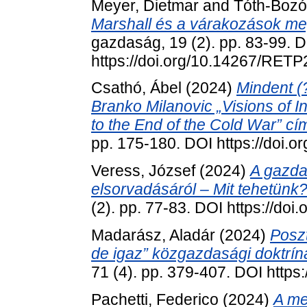
Meyer, Dietmar
and
Tóth-Bozó,
Marshall és a várakozások m
gazdaság, 19 (2). pp. 83-99. 
https://doi.org/10.14267/RET
Csathó, Ábel
(2024)
Mindent (
Branko Milanovic „Visions of I
to the End of the Cold War” cí
pp. 175-180. DOI https://doi.
Veress, József
(2024)
A gazda
elsorvadásáról – Mit tehetünk
(2). pp. 77-83. DOI https://d
Madarász, Aladár
(2024)
Poszt
de igaz” közgazdasági doktrína
71 (4). pp. 379-407. DOI https
Pachetti, Federico
(2024)
A me