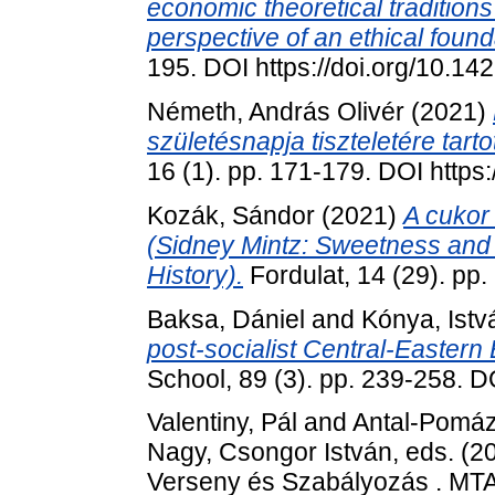
economic theoretical traditions 
perspective of an ethical found
195. DOI https://doi.org/10.
Németh, András Olivér
(2021)
születésnapja tiszteletére tarto
16 (1). pp. 171-179. DOI http
Kozák, Sándor
(2021)
A cukor 
(Sidney Mintz: Sweetness and
History).
Fordulat, 14 (29). pp.
Baksa, Dániel
and
Kónya, Istv
post‐socialist Central‐Eastern
School, 89 (3). pp. 239-258. D
Valentiny, Pál
and
Antal-Pomázi
Nagy, Csongor István
, eds. (
Verseny és Szabályozás . MTA