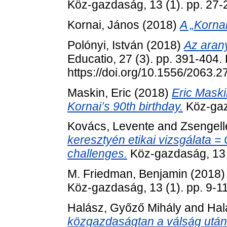
Köz-gazdaság, 13 (1). pp. 27-
Kornai, János
(2018)
A „Kornai
Polónyi, István
(2018)
Az aran
Educatio, 27 (3). pp. 391-404.
https://doi.org/10.1556/2063.2
Maskin, Eric
(2018)
Eric Maski
Kornai’s 90th birthday.
Köz-gazd
Kovács, Levente
and
Zsengell
keresztyén etikai vizsgálata = 
challenges.
Köz-gazdaság, 13 (
M. Friedman, Benjamin
(2018
Köz-gazdaság, 13 (1). pp. 9-11
Halász, Győző Mihály
and
Hal
közgazdaságtan a válság után =