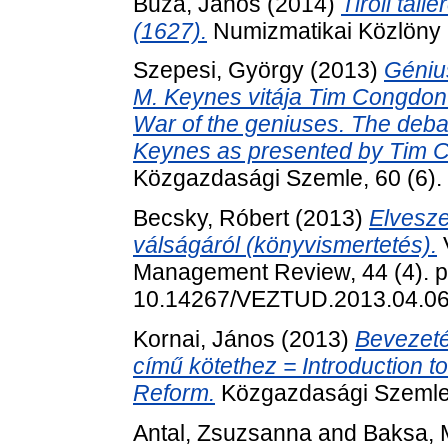
Buza, János
(2014)
Tiroli tal
(1627).
Numizmatikai Közlöny .
Szepesi, György
(2013)
Géniu
M. Keynes vitája Tim Congdon
War of the geniuses. The deba
Keynes as presented by Tim C
Közgazdasági Szemle, 60 (6). 
Becsky, Róbert
(2013)
Elvesze
válságáról (könyvismertetés).
Management Review, 44 (4). p
10.14267/VEZTUD.2013.04.0
Kornai, János
(2013)
Bevezeté
című kötethez = Introduction t
Reform.
Közgazdasági Szemle, 
Antal, Zsuzsanna
and
Baksa, 