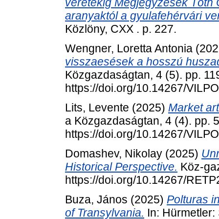
veretekig Megjegyzések Tóth 
aranyaktól a gyulafehérvári ver
Közlöny, CXX . p. 227.
Wengner, Loretta Antonia
(202
visszaesések a hosszú husza
Közgazdaságtan, 4 (5). pp. 11
https://doi.org/10.14267/VILP
Lits, Levente
(2025)
Market art
a Közgazdaságtan, 4 (4). pp. 
https://doi.org/10.14267/VILP
Domashev, Nikolay
(2025)
Unr
Historical Perspective.
Köz-gaz
https://doi.org/10.14267/RET
Buza, János
(2025)
Polturas i
of Transylvania.
In: Hürmetler: