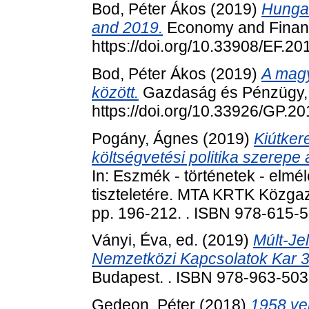
Bod, Péter Ákos
(2019)
Hungar
and 2019.
Economy and Finance
https://doi.org/10.33908/EF.20
Bod, Péter Ákos
(2019)
A magy
között.
Gazdaság és Pénzügy, 6
https://doi.org/10.33926/GP.20
Pogány, Ágnes
(2019)
Kiútker
költségvetési politika szerep
In: Eszmék - történetek - elm
tiszteletére. MTA KRTK Közga
pp. 196-212. . ISBN 978-615-
Ványi, Éva
, ed. (2019)
Múlt-Je
Nemzetközi Kapcsolatok Kar 3
Budapest. . ISBN 978-963-503
Gedeon, Péter
(2018)
1958 ver