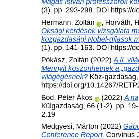
Magas István professzorok kö
(3). pp. 293-298. DOI https://
Hermann, Zoltán
,
Horváth, 
Oksági kérdések vizsgálata me
közgazdasági Nobel-díjasok 
(1). pp. 141-163. DOI https://
Pókász, Zoltán
(2022)
A II. v
Mennyit köszönhetnek a „gazd
világégésnek?
Köz-gazdaság, 1
https://doi.org/10.14267/RET
Bod, Péter Ákos
(2022)
A na
Külgazdaság, 66 (1-2). pp. 1
2.19
Medgyesi, Márton
(2022)
Gábo
Conference Report.
Corvinus J