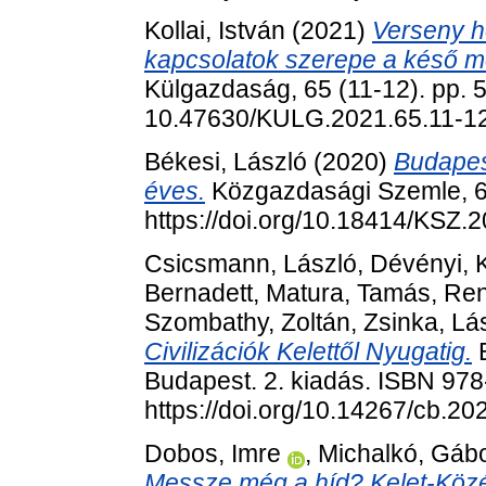
Kollai, István
(2021)
Verseny h
kapcsolatok szerepe a késő m
Külgazdaság, 65 (11-12). pp. 
10.47630/KULG.2021.65.11-1
Békesi, László
(2020)
Budapest
éves.
Közgazdasági Szemle, 67
https://doi.org/10.18414/KSZ.
Csicsmann, László
,
Dévényi, 
Bernadett
,
Matura, Tamás
,
Ren
Szombathy, Zoltán
,
Zsinka, Lá
Civilizációk Kelettől Nyugatig.
B
Budapest. 2. kiadás. ISBN 97
https://doi.org/10.14267/cb.2
Dobos, Imre
,
Michalkó, Gáb
Messze még a híd? Kelet-Kö