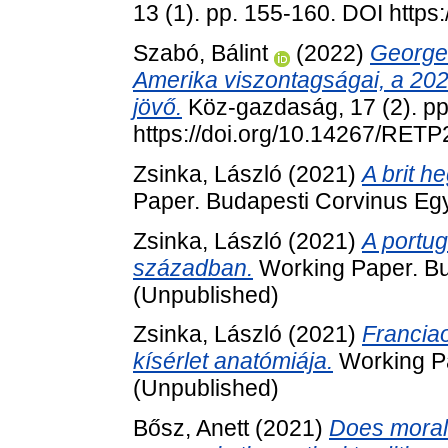
13 (1). pp. 155-160. DOI https
Szabó, Bálint
(2022)
George 
Amerika viszontagságai, a 20
jövő.
Köz-gazdaság, 17 (2). pp
https://doi.org/10.14267/RET
Zsinka, László
(2021)
A brit h
Paper. Budapesti Corvinus Eg
Zsinka, László
(2021)
A portug
században.
Working Paper. Bu
(Unpublished)
Zsinka, László
(2021)
Francia
kísérlet anatómiája.
Working Pa
(Unpublished)
Bősz, Anett
(2021)
Does morali