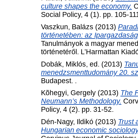
culture shapes the economy.
C
Social Policy, 4 (1). pp. 105-11
Vaszkun, Balázs
(2013)
Parad
történetében: az Ipargazdasá
Tanulmányok a magyar mened
történetéről. L’Harmattan Kiad
Dobák, Miklós
, ed. (2013)
Tan
menedzsmenttudomány 20. száz
Budapest. .
Kõhegyi, Gergely
(2013)
The F
Neumann’s Methodology.
Corvi
Policy, 4 (2). pp. 31-52.
Dén-Nagy, Ildikó
(2013)
Trust 
Hungarian economic sociology, 