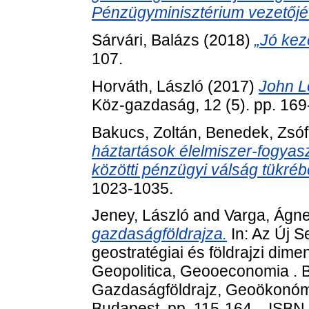
Pénzügyminisztérium vezetőjé
Sárvári, Balázs
(2018)
„Jó kez
107.
Horváth, László
(2017)
John L
Köz-gazdaság, 12 (5). pp. 169
Bakucs, Zoltán
,
Benedek, Zsóf
háztartások élelmiszer-fogya
közötti pénzügyi válság tükréb
1023-1035.
Jeney, László
and
Varga, Ágn
gazdaságföldrajza.
In: Az Új 
geostratégiai és földrajzi dim
Geopolitica, Geooeconomia . 
Gazdaságföldrajz, Geoökonómia
Budapest, pp. 115-164. . ISB