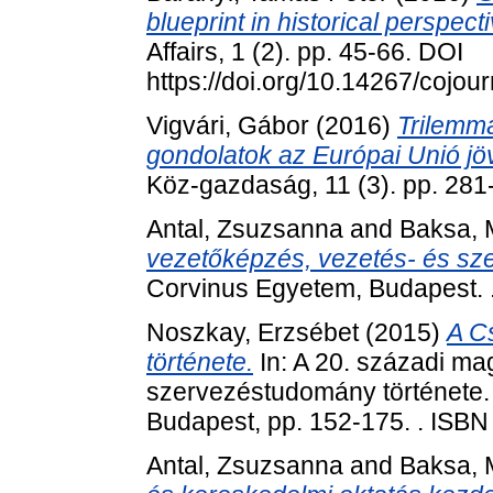
blueprint in historical perspecti
Affairs, 1 (2). pp. 45-66. DOI
https://doi.org/10.14267/cojo
Vigvári, Gábor
(2016)
Trilemmá
gondolatok az Európai Unió jöv
Köz-gazdaság, 11 (3). pp. 281
Antal, Zsuzsanna
and
Baksa, 
vezetőképzés, vezetés- és sz
Corvinus Egyetem, Budapest. 
Noszkay, Erzsébet
(2015)
A C
története.
In: A 20. századi ma
szervezéstudomány története.
Budapest, pp. 152-175. . ISBN
Antal, Zsuzsanna
and
Baksa, 