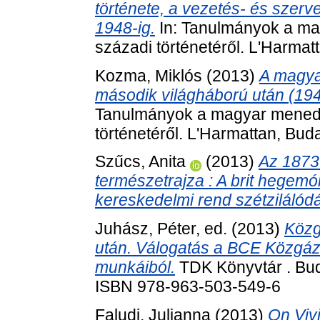
története, a vezetés- és szer
1948-ig.
In: Tanulmányok a m
századi történetéről. L'Harmatt
Kozma, Miklós
(2013)
A magya
második világháború után (1945
Tanulmányok a magyar mened
történetéről. L'Harmattan, Buda
Szűcs, Anita
(2013)
Az 1873
természetrajza : A brit hegem
kereskedelmi rend szétzilálód
Juhász, Péter
, ed. (2013)
Közg
után. Válogatás a BCE Közgá
munkáiból.
TDK Könyvtár . Bud
ISBN 978-963-503-549-6
Faludi, Julianna
(2013)
On Viv