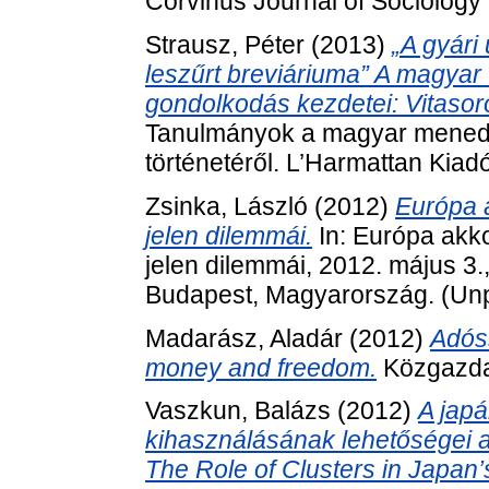
Corvinus Journal of Sociology a
Strausz, Péter
(2013)
„A gyári
leszűrt breviáriuma” A magya
gondolkodás kezdetei: Vitasor
Tanulmányok a magyar mened
történetéről. L’Harmattan Kiadó
Zsinka, László
(2012)
Európa a
jelen dilemmái.
In: Európa akko
jelen dilemmái, 2012. május 3
Budapest, Magyarország. (Un
Madarász, Aladár
(2012)
Adós
money and freedom.
Közgazdas
Vaszkun, Balázs
(2012)
A japá
kihasználásának lehetőségei
The Role of Clusters in Japan