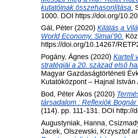
kutatóinak összehasonlítása.
S
1000. DOI https://doi.org/10.
Gál, Péter
(2020)
Kilátás a Vi
World Economy. Simai’90.
Köz-
https://doi.org/10.14267/RET
Pogány, Ágnes
(2020)
Kartell
stratégiái a 20. század első 
Magyar Gazdaságtörténeti Év
Kutatóközpont – Hajnal István 
Bod, Péter Ákos
(2020)
Termés
társadalom : Reflexiók Bognár
(114). pp. 111-131. DOI http://
Augustyniak, Hanna
,
Csizmady
Jacek
,
Olszewski, Krzysztof
a