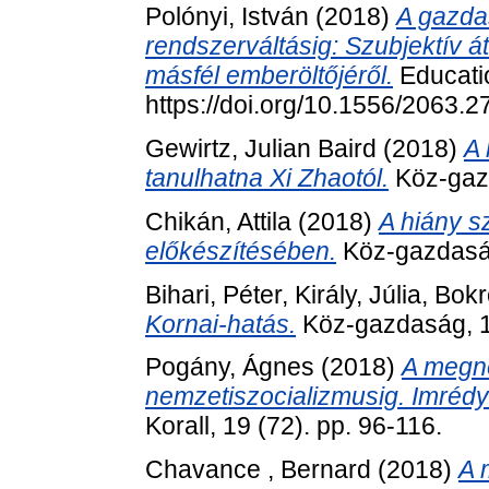
Polónyi, István
(2018)
A gazda
rendszerváltásig: Szubjektív
másfél emberöltőjéről.
Educatio
https://doi.org/10.1556/2063.2
Gewirtz, Julian Baird
(2018)
A 
tanulhatna Xi Zhaotól.
Köz-gazd
Chikán, Attila
(2018)
A hiány s
előkészítésében.
Köz-gazdaság
Bihari, Péter
,
Király, Júlia
,
Bokr
Kornai-hatás.
Köz-gazdaság, 13
Pogány, Ágnes
(2018)
A megne
nemzetiszocializmusig. Imrédy 
Korall, 19 (72). pp. 96-116.
Chavance , Bernard
(2018)
A 