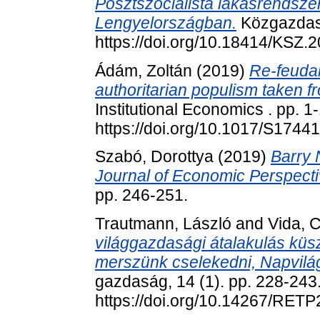
Posztszocialista lakásrendsz
Lengyelországban.
Közgazdasá
https://doi.org/10.18414/KSZ.
Ádám, Zoltán
(2019)
Re-feudal
authoritarian populism taken fr
Institutional Economics . pp. 1
https://doi.org/10.1017/S174
Szabó, Dorottya
(2019)
Barry 
Journal of Economic Perspecti
pp. 246-251.
Trautmann, László
and
Vida, C
világgazdasági átalakulás küs
merszünk cselekedni, Napvilá
gazdaság, 14 (1). pp. 228-243
https://doi.org/10.14267/RET