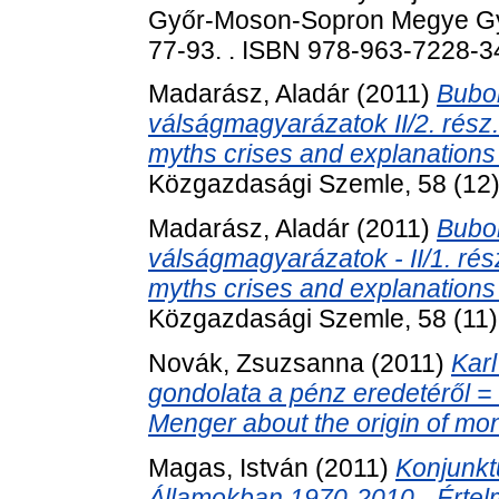
Győr-Moson-Sopron Megye Győr
77-93. . ISBN 978-963-7228-3
Madarász, Aladár
(2011)
Bubo
válságmagyarázatok II/2. rész
myths crises and explanations 
Közgazdasági Szemle, 58 (12)
Madarász, Aladár
(2011)
Bubo
válságmagyarázatok - II/1. ré
myths crises and explanations 
Közgazdasági Szemle, 58 (11).
Novák, Zsuzsanna
(2011)
Kar
gondolata a pénz eredetéről = 
Menger about the origin of mo
Magas, István
(2011)
Konjunkt
Államokban 1970-2010 - Értel