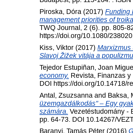
Piroska, Dóra
(2017)
Funding 
management priorities of troika 
TWQ Journal, 2 (6). pp. 805-8
https://doi.org/10.1080/2380
Kiss, Viktor
(2017)
Marxizmus a
Slavoj Žižek vitája a populizmu
Tejedor Estupiñan, Joan Migue
economy.
Revista, Finanzas y P
DOI https://doi.org/10.14718/r
Antal, Zsuzsanna
and
Baksa, 
üzemgazdálkodás" – Egy gyakor
számára.
Vezetéstudomány - 
pp. 64-73. DOI 10.14267/VEZ
Baranyi, Tamás Péter
(2016)
G