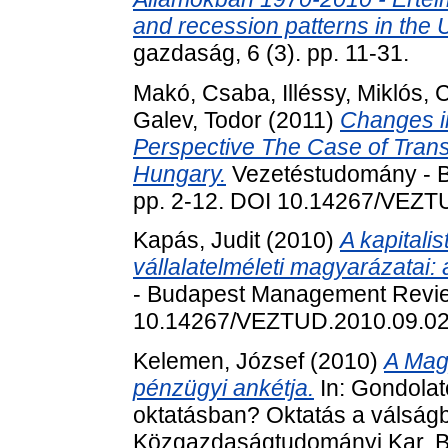
and recession patterns in the
gazdaság, 6 (3). pp. 11-31.
Makó, Csaba
,
Illéssy, Miklós
,
C
Galev, Todor
(2011)
Changes i
Perspective The Case of Tran
Hungary.
Vezetéstudomány - B
pp. 2-12. DOI 10.14267/VEZT
Kapás, Judit
(2010)
A kapitali
vállalatelméleti magyarázatai: á
- Budapest Management Review
10.14267/VEZTUD.2010.09.0
Kelemen, József
(2010)
A Mag
pénzügyi ankétja.
In: Gondolat
oktatásban? Oktatás a válság
Közgazdaságtudományi Kar, Bu