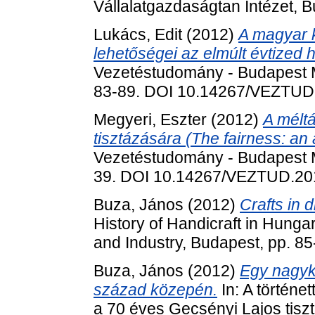
Vállalatgazdaságtan Intézet, 
Lukács, Edit
(2012)
A magyar k
lehetőségei az elmúlt évtized 
Vezetéstudomány - Budapest M
83-89. DOI 10.14267/VEZTUD
Megyeri, Eszter
(2012)
A mélt
tisztázására (The fairness: an a
Vezetéstudomány - Budapest M
39. DOI 10.14267/VEZTUD.20
Buza, János
(2012)
Crafts in 
History of Handicraft in Hun
and Industry, Budapest, pp. 8
Buza, János
(2012)
Egy nagyk
század közepén.
In: A történ
a 70 éves Gecsényi Lajos tisz