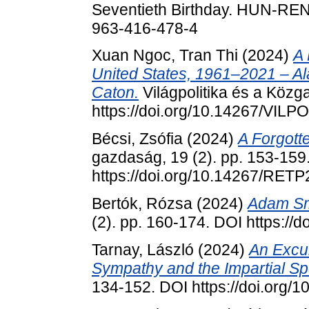
Seventieth Birthday. HUN-REN,
963-416-478-4
Xuan Ngoc, Tran Thi
(2024)
A 
United States, 1961–2021 – Al
Caton.
Világpolitika és a Közg
https://doi.org/10.14267/VILP
Bécsi, Zsófia
(2024)
A Forgott
gazdaság, 19 (2). pp. 153-159
https://doi.org/10.14267/RET
Bertók, Rózsa
(2024)
Adam Smi
(2). pp. 160-174. DOI https:/
Tarnay, László
(2024)
An Excu
Sympathy and the Impartial Sp
134-152. DOI https://doi.org