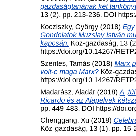
gazdaságtanának két tanköny
13 (2). pp. 213-236. DOI http
Kocziszky, György
(2018)
Egy 
Gondolatok Muzslay István m
kapcsán.
Köz-gazdaság, 13 (2)
https://doi.org/10.14267/RET
Szentes, Tamás
(2018)
Marx p
volt-e maga Marx?
Köz-gazdasá
https://doi.org/10.14267/RET
Madarász, Aladár
(2018)
A „tú
Ricardo és az Alapelvek kétsz
pp. 449-483. DOI https://doi.
Chenggang, Xu
(2018)
Celebra
Köz-gazdaság, 13 (1). pp. 15-