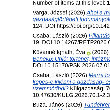
Number of items at this level:
1
Varga, József
(2026)
Ahol a m
gazdaságtörténeti tudományok
124. DOI https://doi.org/10.
Csaba, László
(2026)
Pillantás
19. DOI 10.14267/RETP2026.
Kőváriné Ignáth, Éva
(2026
Benelux Unió: történet, intézm
DOI 10.15170/PSK.2026.07.01
Csaba, László
(2026)
Merre t
képes-e kilépni a gazdaság- 
üzemmódból?
Külgazdaság, 70
10.47630/KULG.2026.70.1-2.
Buza, János
(2026)
Tündérkert