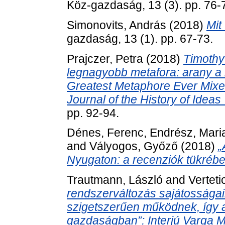
Köz-gazdaság, 13 (3). pp. 76-
Simonovits, András
(2018)
Mit
gazdaság, 13 (1). pp. 67-73.
Prajczer, Petra
(2018)
Timothy 
legnagyobb metafora: arany a 
Greatest Metaphore Ever Mixed:
Journal of the History of Ideas
pp. 92-94.
Dénes, Ferenc
,
Endrész, Mari
and
Vályogos, Győző
(2018)
„
Nyugaton: a recenziók tükrébe
Trautmann, László
and
Vertet
rendszerváltozás sajátosságai
szigetszerűen működnek, így a
gazdaságban”: Interjú Varga Mi