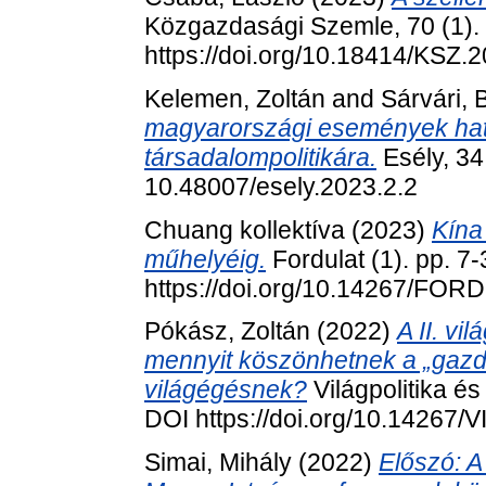
Közgazdasági Szemle, 70 (1). 
https://doi.org/10.18414/KSZ.2
Kelemen, Zoltán
and
Sárvári, 
magyarországi események hat
társadalompolitikára.
Esély, 34
10.48007/esely.2023.2.2
Chuang kollektíva (2023)
Kína
műhelyéig.
Fordulat (1). pp. 7
https://doi.org/10.14267/FOR
Pókász, Zoltán
(2022)
A II. v
mennyit köszönhetnek a „gazd
világégésnek?
Világpolitika é
DOI https://doi.org/10.14267
Simai, Mihály
(2022)
Előszó: A