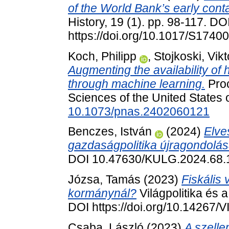
of the World Bank’s early cont
History, 19 (1). pp. 98-117. DO
https://doi.org/10.1017/S174
Koch, Philipp
,
Stojkoski, Vikt
Augmenting the availability of 
through machine learning.
Proc
Sciences of the United States 
10.1073/pnas.2402060121
Benczes, István
(2024)
Elve
gazdaságpolitika újragondolás
DOI 10.47630/KULG.2024.68.
Józsa, Tamás
(2023)
Fiskális v
kormánynál?
Világpolitika és 
DOI https://doi.org/10.14267
Csaba, László
(2023)
A szell