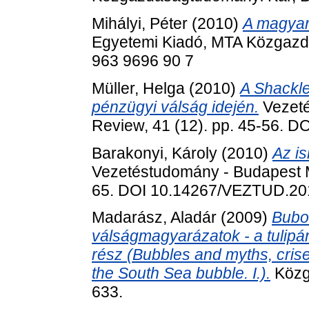
Mihályi, Péter
(2010)
A magyar 
Egyetemi Kiadó, MTA Közgazda
963 9696 90 7
Müller, Helga
(2010)
A Shackle
pénzügyi válság idején.
Vezeté
Review, 41 (12). pp. 45-56. 
Barakonyi, Károly
(2010)
Az is
Vezetéstudomány - Budapest M
65. DOI 10.14267/VEZTUD.20
Madarász, Aladár
(2009)
Bubo
válságmagyarázatok - a tulipá
rész (Bubbles and myths, crise
the South Sea bubble. I.).
Közga
633.