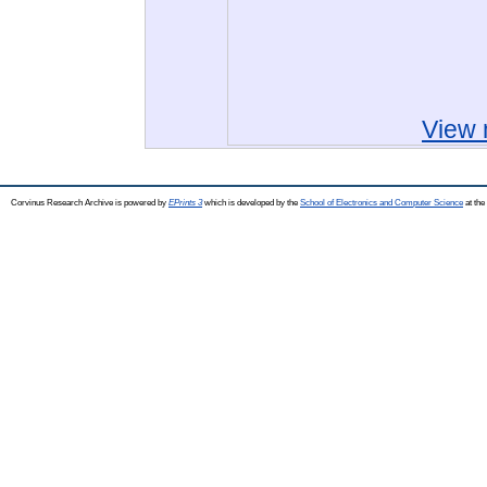
View 
Corvinus Research Archive is powered by
EPrints 3
which is developed by the
School of Electronics and Computer Science
at the