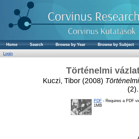
Home
Search
Browse by Year
Browse by Subject
Login
Történelmi vázla
Kuczi, Tibor
(2008)
Történelmi
(2)
PDF
- Requires a PDF v
1MB