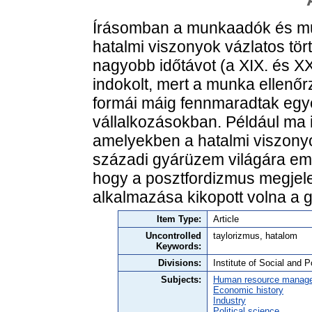
Írásomban a munkaadók és mun
hatalmi viszonyok vázlatos tör
nagyobb időtávot (a XIX. és XX
indokolt, mert a munka ellenő
formái máig fennmaradtak egye
vállalkozásokban. Például ma 
amelyekben a hatalmi viszonyo
századi gyárüzem világára em
hogy a posztfordizmus megjele
alkalmazása kikopott volna a g
Item Type:
Article
Uncontrolled
taylorizmus, hatalom
Keywords:
Divisions:
Institute of Social and P
Subjects:
Human resource manag
Economic history
Industry
Political science