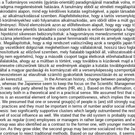
s a Tudományos vezetés (gyártás-orientált) paradigmájánál maradtak volna, 
radigma megjelenésének hatására. A tanulmány ebből az elméleti megállapítá
kirodalmi alapon, mind egy kérdőíves kutatás segítségével, a japán társadalo
sal, az alkalmazkodással szemben. Alapfeltételezése, hogy a tartós versenyk
ő körülményekhez való folyamatos alkalmazkodás, ami időről időre a múlt gy
dményezi. Rövid elemzésünk azon az előfeltevésen alapult, hogy egy vagy t
ását tekintve jelentős társadalmi csoport továbbra is erősen támogatja a ha
A hipotézist sikeresen bebizonyítottuk: a hagyományos menedzsmentet szigni
k száma jelentősen meghaladta a panel fennmaradó részét és amelyek nagyob
k. Megállapítottuk, hogy a régi rendszert valószínűleg azok a rangidős japán f
agy vezetőként dolgoznak meglehetősen nagy vállalatoknál, hosszú távú fogl
nosítottunk az előzővel szemben, mely fiatalabb tagokból áll, változatosabb
ég nem egyértelmű, hogy a második csoport tagjai életkoruk előrehaladtával
állalatokba, ahogy az a múltban is történt, vagy továbbra is küzdenek majd 
enesetre célszerűnek látszik az eredmények alapján a kutatás továbbgondol
 által a magyar gazdasági és kormányzati elit a versenyképesség szempontjá
, nevezetesen az elavultnak számító gyakorlatok beazonosításán és az enne
ásán keresztül. _________ In the American history, change between paradigms i
, whereas the Japanese seem to keep the focus on the Scientific Management
ch was only party altered by the others (HR, etc.). Based on this affirmation,
society both in a theoretical and in a practical sense. We assumed first that 
ons is an essential element of long-term competitiveness, which implies the re
e presumed that one or several group(s) of people is (are) still strongly supp
ractices and they must be important in terms of number and/or social influ
esis: two significantly supportive clusters which largely outnumbered the rest
vel of social influence as well. We stated that the old system is probably sup
rk as regular (core) employees or managers in rather large companies and e
oup was also identified as a contrast to the former one, with younger membe
ation. As they grow older, the second group may become socialized into the 
r continue to reject traditional methods. Based on our observations, it seems