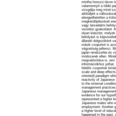
mintha hosszú távon i
valamennyit a többi pa
vizsgálja meg mind sza
attitűdjeit a változás
elengedhetetlen a küls
megkérdőjelezését ere
vagy társadalmi befoly
vezetési gyakorlatot. 
olyan klaszter, melye
befolyást is képviselte
állandó dolgozóként v
másik csoportot is azo
végzettség jellemzi. M
japán rendszerbe és v
módszerek ellen. Mind
megvalósítása is, ami
információkhoz juthat
felelős csoportok leír
scale and deep effects
oriented) paradigm whi
reactivity of Japanese 
to the external conditi
management practices. W
Japanese management p
evidence for our hypoth
represented a higher le
Japanese males who wo
employment. Another gr
a higher level of educ
happened in the past, o