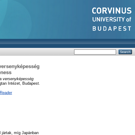
 versenyképesség
eness
i a versenyképesség
tan Intézet, Budapest.
 Reader
 jártak, míg Japánban