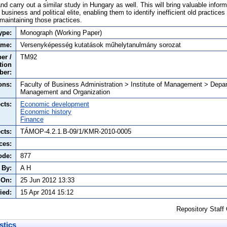
nd carry out a similar study in Hungary as well. This will bring valuable infor
usiness and political elite, enabling them to identify inefficient old practices 
 maintaining those practices.
ype:
Monograph (Working Paper)
ame:
Versenyképesség kutatások műhelytanulmány sorozat
er /
TM92
tion
ber:
ons:
Faculty of Business Administration > Institute of Management > Depa
Management and Organization
cts:
Economic development
Economic history
Finance
cts:
TÁMOP-4.2.1.B-09/1/KMR-2010-0005
ces:
ode:
877
 By:
A H
 On:
25 Jun 2012 13:33
ied:
15 Apr 2014 15:12
Repository Staff
stics