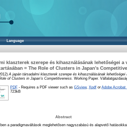
Language
lmi klaszterek szerepe és kihasználásának lehetőségei a
artásában = The Role of Clusters in Japan’s Competitiv
2012)
A japán társadalmi klaszterek szerepe és kihasználásának lehetősége
ole of Clusters in Japan’s Competitiveness.
Working Paper. Vállalatgazdaság
PDF
- Requires a PDF viewer such as
GSview
,
Xpdf
or
Adobe Acrobat
723kB
Abstract
mben a paradigmaváltások meglehetősen nagyszabású és alapvető hatásokkal