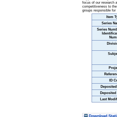
focus of our research a
competitiveness to the b
groups responsible for
Item T
Series N
Series Numb
Identifica
Num
Divisi
Subje
Proje
Referen
ID C
Deposited
Deposited
Last Modif
Download Stati