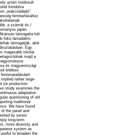
mely aztán módosult
sból kiindulva
m „reakcióidejét”:
épesség fenntartásához
akorlatainak
öbb, a számát és /
gyományos japán
fikánsan támogatta két
b fokú társadalmi
érfiak támogatják, akik
alkoztatásban. Egy
 és magasabb iskolai
 betagozódnak majd a
a hagyományos
ása és magyarországi
ból értékes
k fennmaradásáért
mplied rather large-
 (or production-
 our study examines the
continuous adaptation
gular questioning of old
orting traditional
ence. We have found
 of the panel and
ported by senior
njoy long-term
rs, more diversity and
Japanese system as
 useful to broaden the