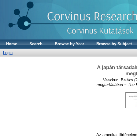
Home
Search
Browse by Year
Browse by Subject
Login
A japán társada
megt
Vaszkun, Balázs
(
megtartásában = The R
Az amerikai történele