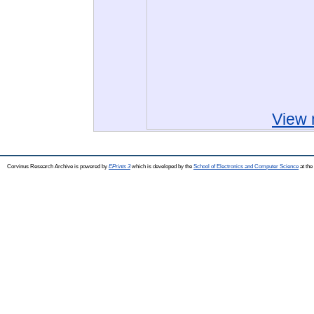
View 
Corvinus Research Archive is powered by
EPrints 3
which is developed by the
School of Electronics and Computer Science
at the