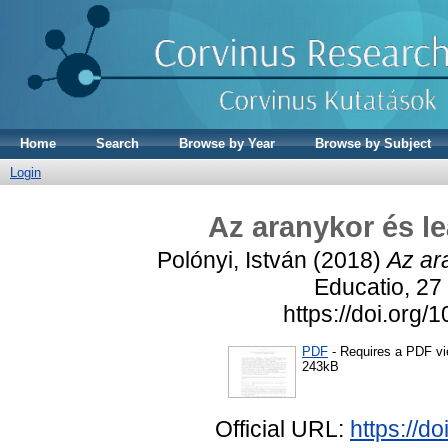
Home
Search
Browse by Year
Browse by Subject
Login
Az aranykor és le
Polónyi, István
(2018)
Az ar
Educatio, 27
https://doi.org
PDF
- Requires a PDF v
243kB
Official URL:
https://d