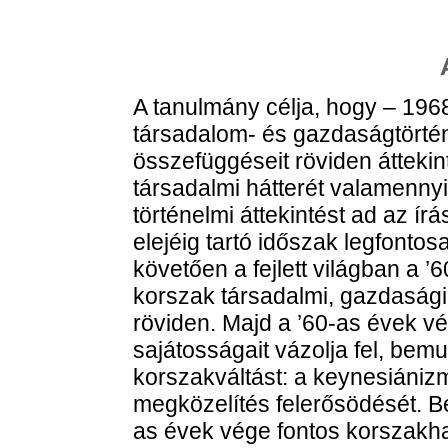
A tanulmány célja, hogy – 196
társadalom- és gazdaságtörténe
összefüggéseit röviden átteki
társadalmi hátterét valamennyi
történelmi áttekintést ad az ír
elejéig tartó időszak legfonto
követően a fejlett világban a ’
korszak társadalmi, gazdasági 
röviden. Majd a ’60-as évek vé
sajátosságait vázolja fel, bemu
korszakváltást: a keynesiánizm
megközelítés felerősödését. Be
as évek vége fontos korszakha