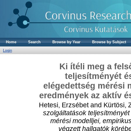
Home
Search
Browse by Year
Browse by Subject
Login
Ki ítéli meg a fel
teljesítményét é
elégedettség mérési m
eredmények az aktív és
Hetesi, Erzsébet
and
Kürtösi, 
szolgáltatások teljesítményét
mérési modelljei, empiriku
végzett hallgatók köréb