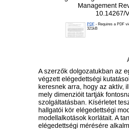
Management Revie
10.14267/
PDF
- Requires a PDF v
321kB
A szerzők dolgozatukban az e
végzett elégedettségi kutatáso
keresnek arra, hogy az aktív, i
mely dimenzióit tartják fontos
szolgáltatásban. Kísérletet te
hallgatói kör elégedettségi mode
modellalkotások korlátait. A ta
elégedettségi mérésére alkalm