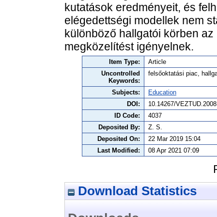
kutatások eredményeit, és felhí
elégedettségi modellek nem st
különböző hallgatói körben az
megközelítést igényelnek.
Item Type:
Article
Uncontrolled
felsőoktatási piac, hall
Keywords:
Subjects:
Education
DOI:
10.14267/VEZTUD.2008
ID Code:
4037
Deposited By:
Z. S.
Deposited On:
22 Mar 2019 15:04
Last Modified:
08 Apr 2021 07:09
Download Statistics