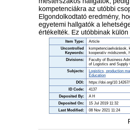
mesterszakos hallgatók, pedig 
kompetenciákra az utóbbi cso
Elgondolkodtató eredmény, ho
egyetemi hallgatók a lehetség
értékelték. Ez utóbbinak külön 
Item Type:
Article
Uncontrolled
kompetenciaelvárások, k
Keywords:
kooperatív módszerek, 
Divisions:
Faculty of Business Adm
of Logistics and Suppl
Subjects:
Logistics, production 
Education
DOI:
https://doi.org/10.142
ID Code:
4137
Deposited By:
A H
Deposited On:
15 Jul 2019 11:32
Last Modified:
08 Nov 2021 11:24