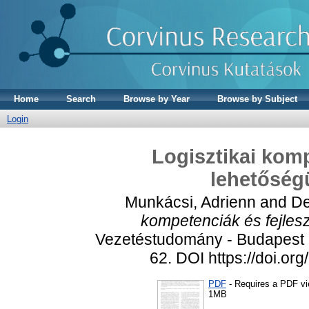
Home
Search
Browse by Year
Browse by Subject
Login
Logisztikai komp
lehetőség
Munkácsi, Adrienn
and
De
kompetenciák és fejlesz
Vezetéstudomány - Budapest 
62. DOI https://doi.o
PDF
- Requires a PDF v
1MB