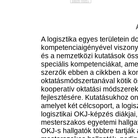
A logisztika egyes területein 
kompetenciaigényével viszonyl
és a nemzetközi kutatások öss
speciális kompetenciákat, ame
szerzők ebben a cikkben a kom
oktatásmódszertanával kötik ö
kooperatív oktatási módszere
fejlesztésére. Kutatásukhoz on
amelyet két célcsoport, a logi
logisztikai OKJ-képzés diákjai
mesterszakos egyetemi hallgató
OKJ-s hallgatók többre tartják